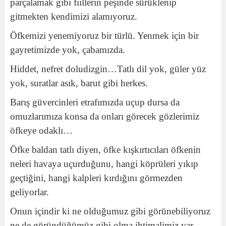
parçalamak gibi fiillerin peşinde sürüklenip
gitmekten kendimizi alamıyoruz.
Öfkemizi yenemiyoruz bir türlü. Yenmek için bir
gayretimizde yok, çabamızda.
Hiddet, nefret doludizgin…Tatlı dil yok, güler yüz
yok, suratlar asık, barut gibi herkes.
Barış güvercinleri etrafımızda uçup dursa da
omuzlarımıza konsa da onları görecek gözlerimiz
öfkeye odaklı…
Öfke baldan tatlı diyen, öfke kışkırtıcıları öfkenin
neleri havaya uçurduğunu, hangi köprüleri yıkıp
geçtiğini, hangi kalpleri kırdığını görmezden
geliyorlar.
Onun içindir ki ne olduğumuz gibi görünebiliyoruz
ne de göründüğümüz gibi olma ihtimalimiz var.