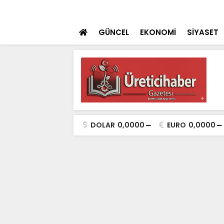
i ile MMO Konya Şubesi’nden Güç Birliği
SON DAKİKA
Asırlık Vakıf Gele
GÜNCEL
EKONOMİ
SİYASET
DOLAR
0,0000
EURO
0,0000