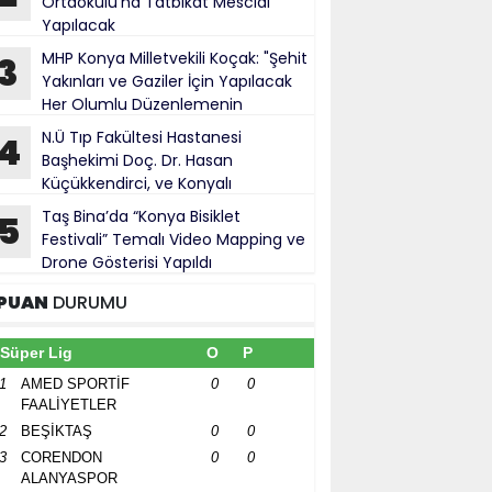
Ortaokulu’na Tatbikat Mescidi
Yapılacak
MHP Konya Milletvekili Koçak: "Şehit
3
Yakınları ve Gaziler İçin Yapılacak
Her Olumlu Düzenlemenin
anındayız"
N.Ü Tıp Fakültesi Hastanesi
4
Başhekimi Doç. Dr. Hasan
Küçükkendirci, ve Konyalı
ürokratlar, Konya Cumhuriyet Başsavcısı
Taş Bina’da “Konya Bisiklet
5
hmet Uzun’a hayırlı olsun ziyareti
Festivali” Temalı Video Mapping ve
Drone Gösterisi Yapıldı
PUAN
DURUMU
Süper Lig
O
P
1
AMED SPORTİF
0
0
FAALİYETLER
2
BEŞİKTAŞ
0
0
3
CORENDON
0
0
ALANYASPOR