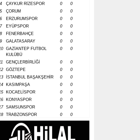
4
ÇAYKUR RİZESPOR
0
0
5
ÇORUM
0
0
6
ERZURUMSPOR
0
0
7
EYÜPSPOR
0
0
8
FENERBAHÇE
0
0
9
GALATASARAY
0
0
10
GAZİANTEP FUTBOL
0
0
KULÜBÜ
11
GENÇLERBİRLİĞİ
0
0
12
GÖZTEPE
0
0
13
İSTANBUL BAŞAKŞEHİR
0
0
14
KASIMPAŞA
0
0
15
KOCAELİSPOR
0
0
16
KONYASPOR
0
0
17
SAMSUNSPOR
0
0
18
TRABZONSPOR
0
0