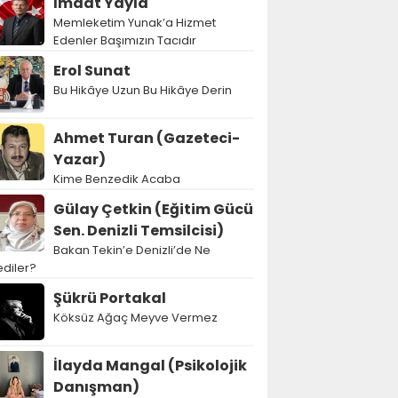
İmdat Yayla
Memleketim Yunak’a Hizmet
Edenler Başımızın Tacıdır
Erol Sunat
Bu Hikâye Uzun Bu Hikâye Derin
Ahmet Turan (Gazeteci-
Yazar)
Kime Benzedik Acaba
Gülay Çetkin (Eğitim Gücü
Sen. Denizli Temsilcisi)
Bakan Tekin’e Denizli’de Ne
diler?
Şükrü Portakal
Köksüz Ağaç Meyve Vermez
İlayda Mangal (Psikolojik
Danışman)