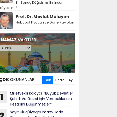
Bir Sonuç Kâğıdı mı, Bir İnsan
kâyesi mi?
Prof. Dr. Mevlüt Mülayim
Hububat Fiyatları ve Dane Kayıpları
NAMAZ
VAKİTLERİ
ÇOK
OKUNANLAR
Gün
Hafta
Ay
Milletvekili Kalaycı: ‘’Büyük Devletler
1
Şehidi Ve Gazisi İçin Vereceklerinin
Hesabını Düşünmezler’’
Seyit Ulugülyağcı İmam Hatip
2