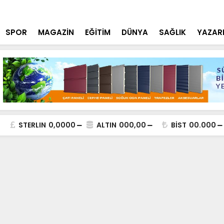
neği: Aziziye Camii’nde Karpuz İkramı
Bakan Yard
SPOR
MAGAZİN
EĞİTİM
DÜNYA
SAĞLIK
YAZAR
STERLIN
0,0000
ALTIN
000,00
BİST
00.000