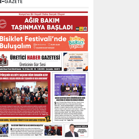
E-
GAZETE