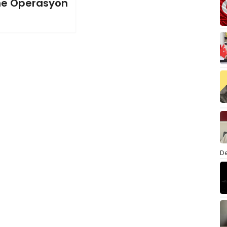
ne Operasyon
De