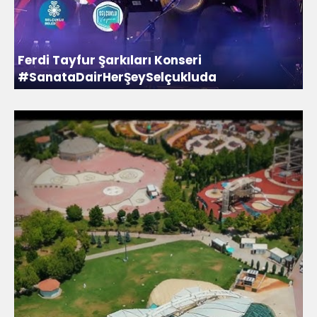
Ferdi Tayfur Şarkıları Konseri
#SanataDairHerŞeySelçukluda