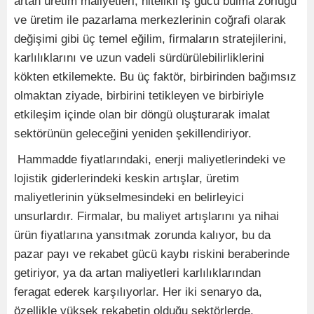
artan üretim maliyetleri, nitelikli iş gücü bulma zorluğu
ve üretim ile pazarlama merkezlerinin coğrafi olarak
değişimi gibi üç temel eğilim, firmaların stratejilerini,
karlılıklarını ve uzun vadeli sürdürülebilirliklerini
kökten etkilemekte. Bu üç faktör, birbirinden bağımsız
olmaktan ziyade, birbirini tetikleyen ve birbiriyle
etkileşim içinde olan bir döngü oluşturarak imalat
sektörünün geleceğini yeniden şekillendiriyor.
​ Hammadde fiyatlarındaki, enerji maliyetlerindeki ve
lojistik giderlerindeki keskin artışlar, üretim
maliyetlerinin yükselmesindeki en belirleyici
unsurlardır. Firmalar, bu maliyet artışlarını ya nihai
ürün fiyatlarına yansıtmak zorunda kalıyor, bu da
pazar payı ve rekabet gücü kaybı riskini beraberinde
getiriyor, ya da artan maliyetleri karlılıklarından
feragat ederek karşılıyorlar. Her iki senaryo da,
özellikle yüksek rekabetin olduğu sektörlerde,