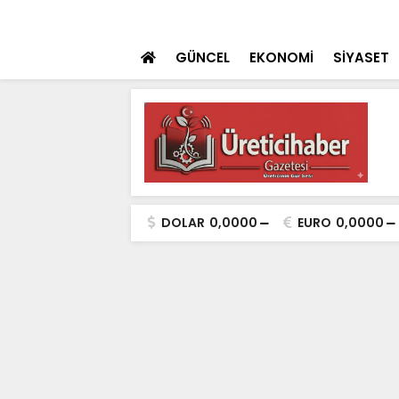
ulaması Başladı
SON DAKİKA
Konya Dahil 30 İ
GÜNCEL
EKONOMİ
SİYASET
DOLAR
0,0000
EURO
0,0000