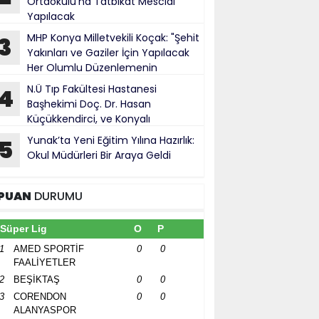
Ortaokulu’na Tatbikat Mescidi
Yapılacak
MHP Konya Milletvekili Koçak: "Şehit
3
Yakınları ve Gaziler İçin Yapılacak
Her Olumlu Düzenlemenin
anındayız"
N.Ü Tıp Fakültesi Hastanesi
4
Başhekimi Doç. Dr. Hasan
Küçükkendirci, ve Konyalı
ürokratlar, Konya Cumhuriyet Başsavcısı
Yunak’ta Yeni Eğitim Yılına Hazırlık:
5
hmet Uzun’a hayırlı olsun ziyareti
Okul Müdürleri Bir Araya Geldi
PUAN
DURUMU
Süper Lig
O
P
1
AMED SPORTİF
0
0
FAALİYETLER
2
BEŞİKTAŞ
0
0
3
CORENDON
0
0
ALANYASPOR