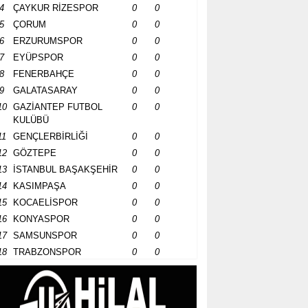
4
ÇAYKUR RİZESPOR
0
0
5
ÇORUM
0
0
6
ERZURUMSPOR
0
0
7
EYÜPSPOR
0
0
8
FENERBAHÇE
0
0
9
GALATASARAY
0
0
10
GAZİANTEP FUTBOL
0
0
KULÜBÜ
11
GENÇLERBİRLİĞİ
0
0
12
GÖZTEPE
0
0
13
İSTANBUL BAŞAKŞEHİR
0
0
14
KASIMPAŞA
0
0
15
KOCAELİSPOR
0
0
16
KONYASPOR
0
0
17
SAMSUNSPOR
0
0
18
TRABZONSPOR
0
0