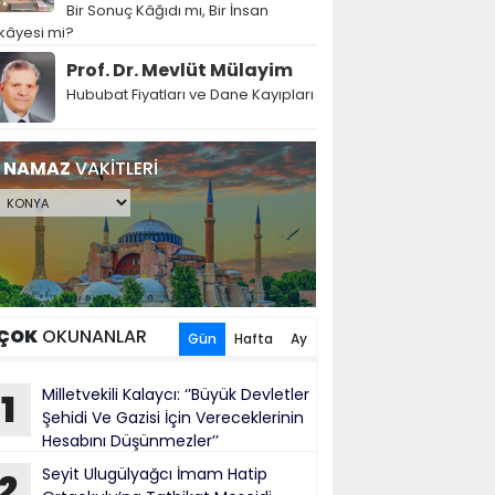
Bir Sonuç Kâğıdı mı, Bir İnsan
kâyesi mi?
Prof. Dr. Mevlüt Mülayim
Hububat Fiyatları ve Dane Kayıpları
NAMAZ
VAKİTLERİ
ÇOK
OKUNANLAR
Gün
Hafta
Ay
Milletvekili Kalaycı: ‘’Büyük Devletler
1
Şehidi Ve Gazisi İçin Vereceklerinin
Hesabını Düşünmezler’’
Seyit Ulugülyağcı İmam Hatip
2