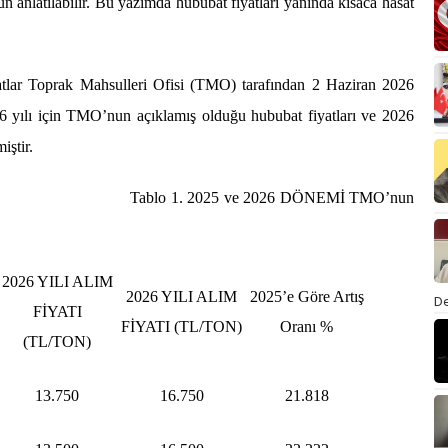
un anlatılabilir. Bu yazımda hububat fiyatları yanında kısaca hasat
atlar Toprak Mahsulleri Ofisi (TMO) tarafından 2 Haziran 2026
 yılı için
TMO’nun açıklamış olduğu
hububat fiyatları ve 2026
iştir.
ve 2026 DÖNEMİ TMO’nun
2026 YILI ALIM
2026 YILI ALIM
2025’e Göre Artış
De
FİYATI
FİYATI (TL/TON)
Oranı %
(TL/TON)
13.750
16.750
21.818