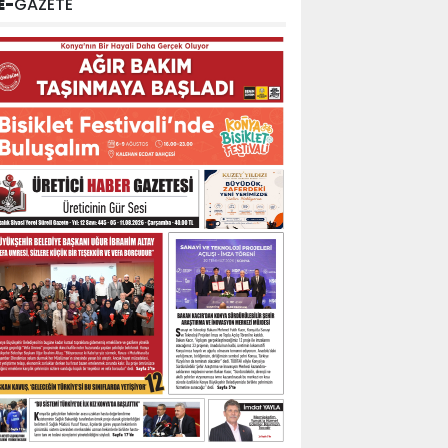
E-
GAZETE