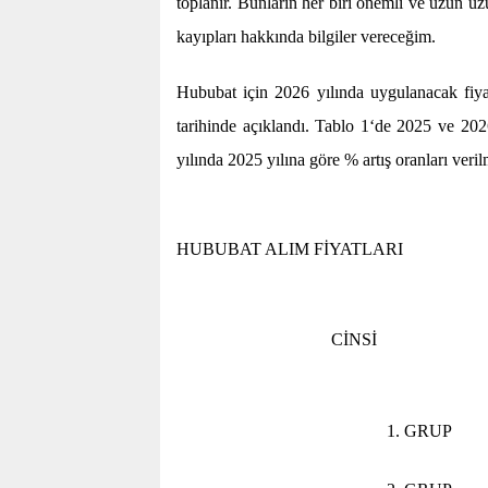
toplanır. Bunların her biri önemli ve uzun uz
kayıpları hakkında bilgiler vereceğim.
Hububat için 2026 yılında uygulanacak fiy
tarihinde açıklandı.
Tablo 1‘de
2025 ve 2026
yılında 2025 yılına göre % artış oranları verilm
Tablo 1. 2025 
HUBUBAT ALIM FİYATLARI
CİNSİ
1. GRUP