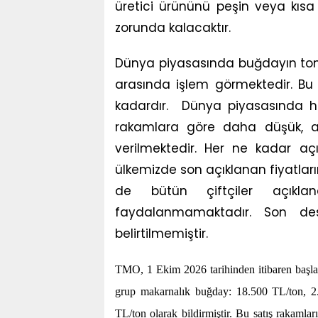
üretici ürününü peşin veya kı
zorunda kalacaktır.
Dünya piyasasında buğdayın ton fi
arasında işlem görmektedir. Bu 
kadardır. Dünya piyasasında h
rakamlara göre daha düşük, anc
verilmektedir. Her ne kadar aç
ülkemizde son açıklanan fiyatların
de bütün çiftçiler açıkl
faydalanmamaktadır. Son de
belirtilmemiştir.
TMO, 1 Ekim 2026 tarihinden itibaren başlaya
grup makarnalık buğday: 18.500 TL/ton, 2
TL/ton olarak bildirmiştir. Bu satış rakamla