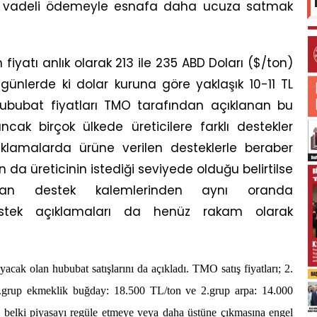
sa vadeli ödemeyle esnafa daha ucuza satmak
yatı anlık olarak 213 ile 235 ABD Doları ($/ton)
günlerde ki dolar kuruna göre yaklaşık 10-11 TL
ububat fiyatları TMO tarafından açıklanan bu
ak birçok ülkede üreticilere farklı destekler
ıklamalarda ürüne verilen desteklerle beraber
 da üreticinin istediği seviyede olduğu belirtilse
anan destek kalemlerinden aynı oranda
stek açıklamaları da henüz rakam olarak
cak olan hububat satışlarını da açıkladı. TMO satış fiyatları; 2.
.grup ekmeklik buğday: 18.500 TL/ton ve 2.grup arpa: 14.000
rı belki piyasayı regüle etmeye veya daha üstüne çıkmasına engel