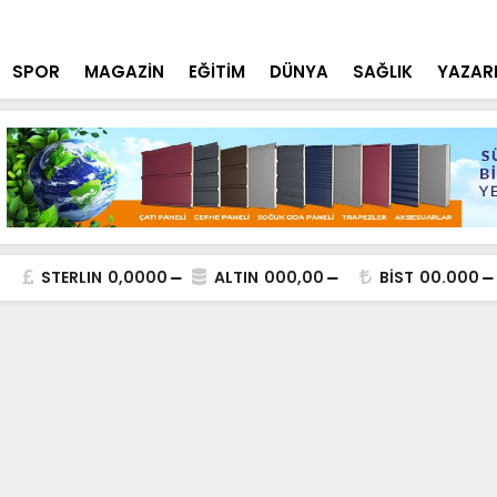
lde DEAŞ Terör Örgütüne Operasyon
NEÜ Mühendi
SPOR
MAGAZİN
EĞİTİM
DÜNYA
SAĞLIK
YAZAR
STERLIN
0,0000
ALTIN
000,00
BİST
00.000