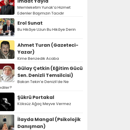
İmdat Yayla
Memleketim Yunak’a Hizmet
Edenler Başımızın Tacıdır
Erol Sunat
Bu Hikâye Uzun Bu Hikâye Derin
Ahmet Turan (Gazeteci-
Yazar)
Kime Benzedik Acaba
Gülay Çetkin (Eğitim Gücü
Sen. Denizli Temsilcisi)
Bakan Tekin’e Denizli’de Ne
diler?
Şükrü Portakal
Köksüz Ağaç Meyve Vermez
İlayda Mangal (Psikolojik
Danışman)