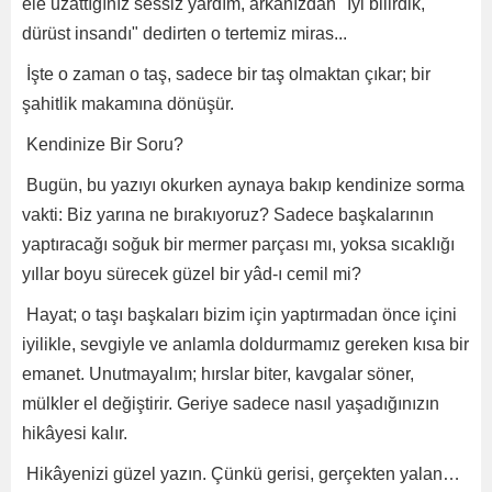
ele uzattığınız sessiz yardım, arkanızdan "İyi bilirdik,
dürüst insandı" dedirten o tertemiz miras...
İşte o zaman o taş, sadece bir taş olmaktan çıkar; bir
şahitlik makamına dönüşür.
Kendinize Bir Soru?
Bugün, bu yazıyı okurken aynaya bakıp kendinize sorma
vakti: Biz yarına ne bırakıyoruz? Sadece başkalarının
yaptıracağı soğuk bir mermer parçası mı, yoksa sıcaklığı
yıllar boyu sürecek güzel bir yâd-ı cemil mi?
Hayat; o taşı başkaları bizim için yaptırmadan önce içini
iyilikle, sevgiyle ve anlamla doldurmamız gereken kısa bir
emanet. Unutmayalım; hırslar biter, kavgalar söner,
mülkler el değiştirir. Geriye sadece nasıl yaşadığınızın
hikâyesi kalır.
Hikâyenizi güzel yazın. Çünkü gerisi, gerçekten yalan…