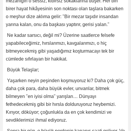
mezarlığın o sessiz, kibirsiz sokaklarına düşer. Her biri
birer hayat hikâyesinin son noktası olan taşlara bakarken
o meşhur dize aklıma gelir: "Bir mezar taşıdır insandan
yarına kalan, onu da başkası yaptırır, gerisi yalan."
Ne kadar sarsıcı, değil mi? Üzerine saatlerce felsefe
yapabileceğimiz, hırslarımızı, kavgalarımızı, o hiç
bitmeyecekmiş gibi yaşadığımız koşturmacayı tek bir
cümlede sıfırlayan bir hakikat.
Büyük Telaşlar;
Yaşarken neyin peşinden koşmuyoruz ki? Daha çok güç,
daha çok para, daha büyük evler, unvanlar, bitmek
bilmeyen "en iyisi olma" yarışları… Dünyayı
fethedecekmiş gibi bir hırsla dolduruyoruz heybemizi.
Kırıyor, döküyor; çoğunlukla da en çok kendimizi ve
sevdiklerimizi ihmal ediyoruz.
Sonra bir gün, o büyük perdenin kapanış saati geliyor. Ve