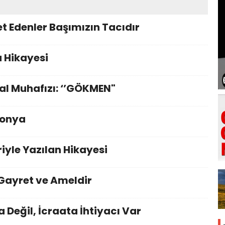
 Edenler Başımızın Tacıdır
 Hikayesi
tal Muhafızı: ‘’GÖKMEN"
Konya
riyle Yazılan Hikayesi
 Gayret ve Ameldir
 Değil, İcraata İhtiyacı Var