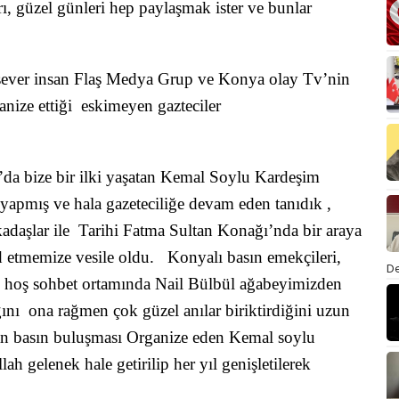
rı, güzel günleri hep paylaşmak ister ve bunlar
msever insan Flaş Medya Grup ve Konya olay Tv’nin
nize ettiği eskimeyen gazteciler
a bize bir ilki yaşatan Kemal Soylu Kardeşim
 yapmış ve hala gazeteciliğe devam eden tanıdık ,
adaşlar ile Tarihi Fatma Sultan Konağı’nda bir araya
d etmemize vesile oldu. Konyalı basın emekçileri,
De
rek hoş sohbet ortamında Nail Bülbül ağabeyimizden
ığını ona rağmen çok güzel anılar biriktirdiğini uzun
lan basın buluşması Organize eden Kemal soylu
h gelenek hale getirilip her yıl genişletilerek