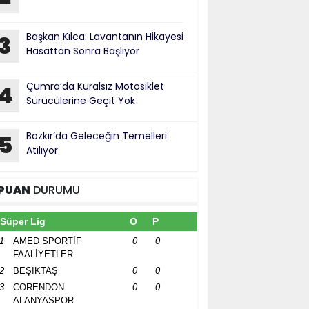
Başkan Kılca: Lavantanın Hikayesi
3
Hasattan Sonra Başlıyor
Çumra’da Kuralsız Motosiklet
4
Sürücülerine Geçit Yok
Bozkır’da Geleceğin Temelleri
5
Atılıyor
PUAN
DURUMU
Süper Lig
O
P
1
AMED SPORTİF
0
0
FAALİYETLER
2
BEŞİKTAŞ
0
0
3
CORENDON
0
0
ALANYASPOR