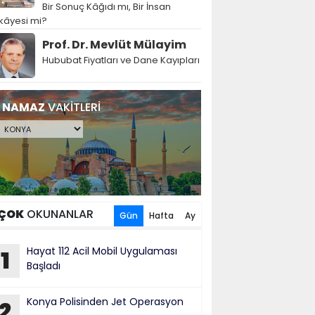
Bir Sonuç Kâğıdı mı, Bir İnsan
kâyesi mi?
Prof. Dr. Mevlüt Mülayim
Hububat Fiyatları ve Dane Kayıpları
NAMAZ
VAKİTLERİ
ÇOK
OKUNANLAR
Gün
Hafta
Ay
Hayat 112 Acil Mobil Uygulaması
1
Başladı
Konya Polisinden Jet Operasyon
2