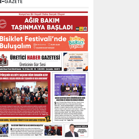
E-
GAZETE