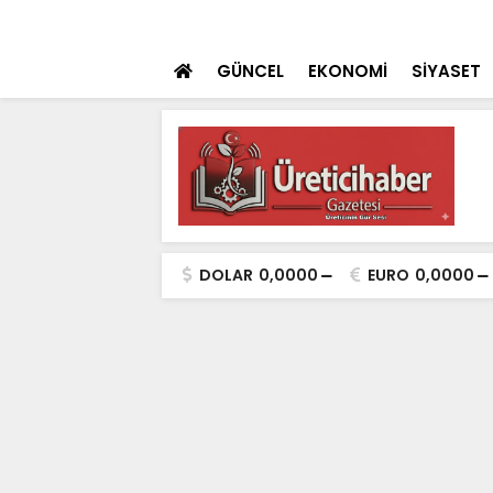
çhul 2 cinayet daha aydınlatıldı''
SON DAKİKA
Konya'da Toplu T
GÜNCEL
EKONOMİ
SİYASET
DOLAR
0,0000
EURO
0,0000