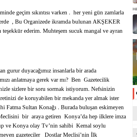
Hi
nde geçim sıkıntısı varken . her yeni gün zamlarla
nlerde , Bu Organizede ikramda bulunan AKŞEKER
 teşekkür ederim. Muhteşem sucuk mangal ve ayran
n gurur duyacağımız insanlarla bir arada
mızı anlatmaya gerek var mı? Ben Gazetecilik
izle sizlere bir soru sormak istiyorum. Nefsinizin
iretinizi de koruyabilen bir mekanda yer almak ister
ihi Fatma Sultan Konağı . Burada buluşan eskimeyen
 Meclisini bir araya getiren Konya’da hep ilklere imza
rup ve Konya olay Tv’nin sahibi Kemal soylu
meyen gazeteciler Dostlar Meclisi’nin İlk