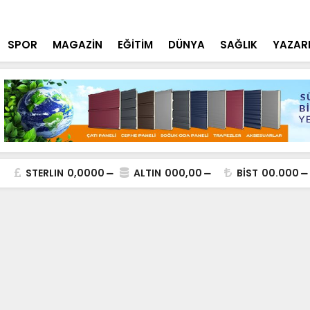
aşımaya Sıkı Denetim
Konya Bisikl
SPOR
MAGAZİN
EĞİTİM
DÜNYA
SAĞLIK
YAZAR
STERLIN
0,0000
ALTIN
000,00
BİST
00.000