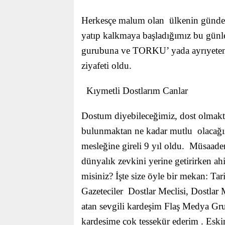
Herkesçe malum olan ülkenin gündemi
yatıp kalkmaya başladığımız bu gü
gurubuna ve TORKU’ yada ayrıyeten
ziyafeti oldu.
Kıymetli Dostlarım Canlar
Dostum diyebileceğimiz, dost olmakta
bulunmaktan ne kadar mutlu olacağı
mesleğine gireli 9 yıl oldu. Müsaaden
dünyalık zevkini yerine getirirken ah
misiniz? İşte size öyle bir mekan:
Tar
Gazeteciler Dostlar Meclisi, Dostlar
atan sevgili kardeşim Flaş Medya G
kardeşime çok teşşekür ederim . Eski