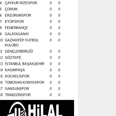
4
ÇAYKUR RİZESPOR
0
0
5
ÇORUM
0
0
6
ERZURUMSPOR
0
0
7
EYÜPSPOR
0
0
8
FENERBAHÇE
0
0
9
GALATASARAY
0
0
10
GAZİANTEP FUTBOL
0
0
KULÜBÜ
11
GENÇLERBİRLİĞİ
0
0
12
GÖZTEPE
0
0
13
İSTANBUL BAŞAKŞEHİR
0
0
14
KASIMPAŞA
0
0
15
KOCAELİSPOR
0
0
16
TÜMOSAN KONYASPOR
0
0
17
SAMSUNSPOR
0
0
18
TRABZONSPOR
0
0