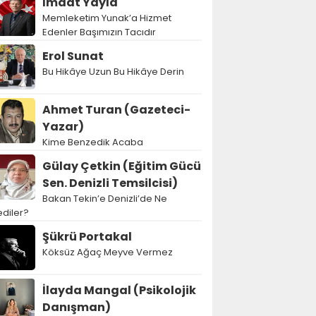
İmdat Yayla
Memleketim Yunak’a Hizmet
Edenler Başımızın Tacıdır
Erol Sunat
Bu Hikâye Uzun Bu Hikâye Derin
Ahmet Turan (Gazeteci-
Yazar)
Kime Benzedik Acaba
Gülay Çetkin (Eğitim Gücü
Sen. Denizli Temsilcisi)
Bakan Tekin’e Denizli’de Ne
diler?
Şükrü Portakal
Köksüz Ağaç Meyve Vermez
İlayda Mangal (Psikolojik
Danışman)