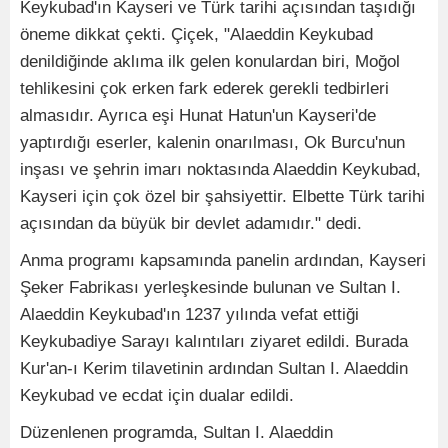
Keykubad'ın Kayseri ve Türk tarihi açısından taşıdığı
öneme dikkat çekti. Çiçek, "Alaeddin Keykubad
denildiğinde aklıma ilk gelen konulardan biri, Moğol
tehlikesini çok erken fark ederek gerekli tedbirleri
almasıdır. Ayrıca eşi Hunat Hatun'un Kayseri'de
yaptırdığı eserler, kalenin onarılması, Ok Burcu'nun
inşası ve şehrin imarı noktasında Alaeddin Keykubad,
Kayseri için çok özel bir şahsiyettir. Elbette Türk tarihi
açısından da büyük bir devlet adamıdır." dedi.
Anma programı kapsamında panelin ardından, Kayseri
Şeker Fabrikası yerleşkesinde bulunan ve Sultan I.
Alaeddin Keykubad'ın 1237 yılında vefat ettiği
Keykubadiye Sarayı kalıntıları ziyaret edildi. Burada
Kur'an-ı Kerim tilavetinin ardından Sultan I. Alaeddin
Keykubad ve ecdat için dualar edildi.
Düzenlenen programda, Sultan I. Alaeddin