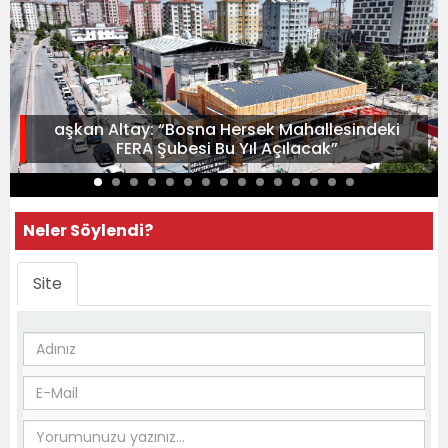
aşkan Altay: “Bosna Hersek Mahallesindeki
FERA Şubesi Bu Yıl Açılacak”
Neler Söylendi?
Site