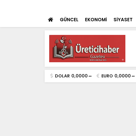
ulaması Başladı
SON DAKİKA
Konya Dahil 30 İ
GÜNCEL
EKONOMİ
SİYASET
DOLAR
0,0000
EURO
0,0000