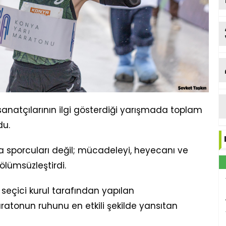
b
Me
Y
anatçılarının ilgi gösterdiği yarışmada toplam
du.
ızca sporcuları değil; mücadeleyi, heyecanı ve
ölümsüzleştirdi.
seçici kurul tarafından yapılan
tonun ruhunu en etkili şekilde yansıtan