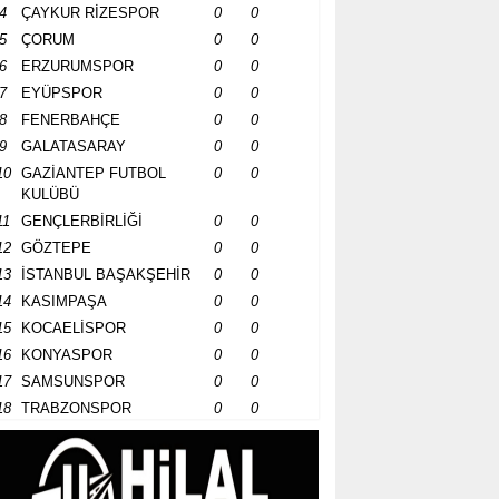
4
ÇAYKUR RİZESPOR
0
0
5
ÇORUM
0
0
6
ERZURUMSPOR
0
0
7
EYÜPSPOR
0
0
8
FENERBAHÇE
0
0
9
GALATASARAY
0
0
10
GAZİANTEP FUTBOL
0
0
KULÜBÜ
11
GENÇLERBİRLİĞİ
0
0
12
GÖZTEPE
0
0
13
İSTANBUL BAŞAKŞEHİR
0
0
14
KASIMPAŞA
0
0
15
KOCAELİSPOR
0
0
16
KONYASPOR
0
0
17
SAMSUNSPOR
0
0
18
TRABZONSPOR
0
0