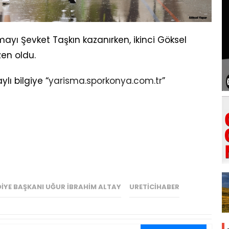
ışmayı Şevket Taşkın kazanırken, ikinci Göksel
en oldu.
lı bilgiye “
yarisma.sporkonya.com.tr
”
IYE BAŞKANI UĞUR İBRAHIM ALTAY
URETICIHABER