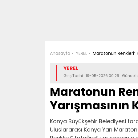
Anasayfa
YEREL
Maratonun Renkleri” F
YEREL
Giriş Tarihi : 19-05-2026 00:25 Güncel
Maratonun Renk
Yarışmasının K
Konya Büyükşehir Belediyesi taraf
Uluslararası Konya Yarı Marat
Renkleri” fotoğraf yarışmasının s