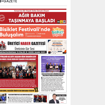
E-
GAZETE