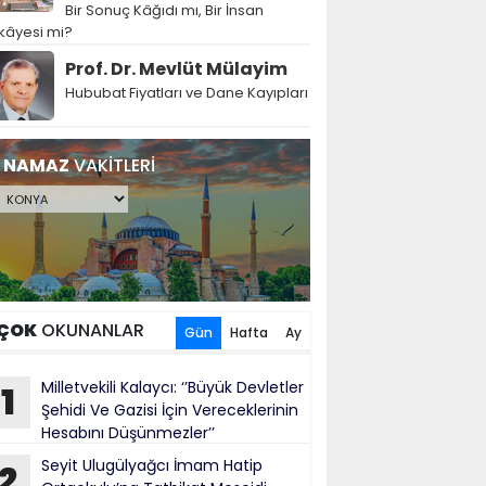
Bir Sonuç Kâğıdı mı, Bir İnsan
kâyesi mi?
Prof. Dr. Mevlüt Mülayim
Hububat Fiyatları ve Dane Kayıpları
NAMAZ
VAKİTLERİ
ÇOK
OKUNANLAR
Gün
Hafta
Ay
Milletvekili Kalaycı: ‘’Büyük Devletler
1
Şehidi Ve Gazisi İçin Vereceklerinin
Hesabını Düşünmezler’’
Seyit Ulugülyağcı İmam Hatip
2