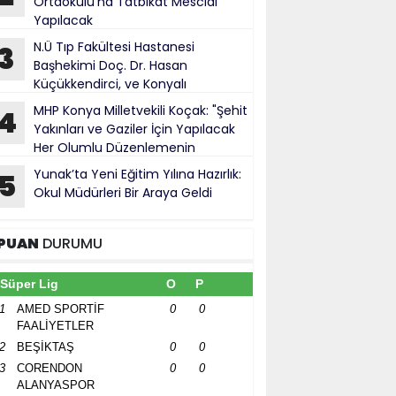
Ortaokulu’na Tatbikat Mescidi
Yapılacak
N.Ü Tıp Fakültesi Hastanesi
3
Başhekimi Doç. Dr. Hasan
Küçükkendirci, ve Konyalı
ürokratlar, Konya Cumhuriyet Başsavcısı
MHP Konya Milletvekili Koçak: "Şehit
4
hmet Uzun’a hayırlı olsun ziyareti
Yakınları ve Gaziler İçin Yapılacak
Her Olumlu Düzenlemenin
anındayız"
Yunak’ta Yeni Eğitim Yılına Hazırlık:
5
Okul Müdürleri Bir Araya Geldi
PUAN
DURUMU
Süper Lig
O
P
1
AMED SPORTİF
0
0
FAALİYETLER
2
BEŞİKTAŞ
0
0
3
CORENDON
0
0
ALANYASPOR