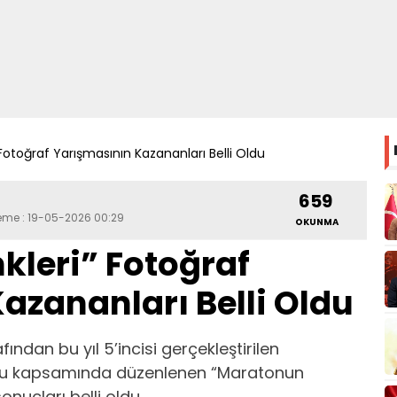
otoğraf Yarışmasının Kazananları Belli Oldu
659
leme : 19-05-2026 00:29
OKUNMA
leri” Fotoğraf
azananları Belli Oldu
ından bu yıl 5’incisi gerçekleştirilen
onu kapsamında düzenlenen “Maratonun
onuçları belli oldu.