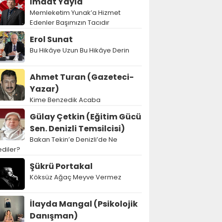
İmdat Yayla
Memleketim Yunak’a Hizmet
Edenler Başımızın Tacıdır
Erol Sunat
Bu Hikâye Uzun Bu Hikâye Derin
Ahmet Turan (Gazeteci-
Yazar)
Kime Benzedik Acaba
Gülay Çetkin (Eğitim Gücü
Sen. Denizli Temsilcisi)
Bakan Tekin’e Denizli’de Ne
diler?
Şükrü Portakal
Köksüz Ağaç Meyve Vermez
İlayda Mangal (Psikolojik
Danışman)