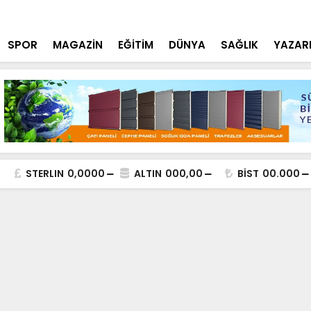
lde DEAŞ Terör Örgütüne Operasyon
NEÜ Mühendi
SPOR
MAGAZİN
EĞİTİM
DÜNYA
SAĞLIK
YAZAR
STERLIN
0,0000
ALTIN
000,00
BİST
00.000