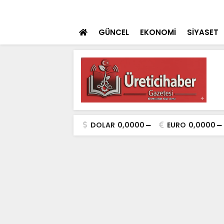
dan 'Terörsüz Türkiye' mesajı
SON DAKİKA
4. Konya GastroFe
GÜNCEL
EKONOMİ
SİYASET
DOLAR
0,0000
EURO
0,0000