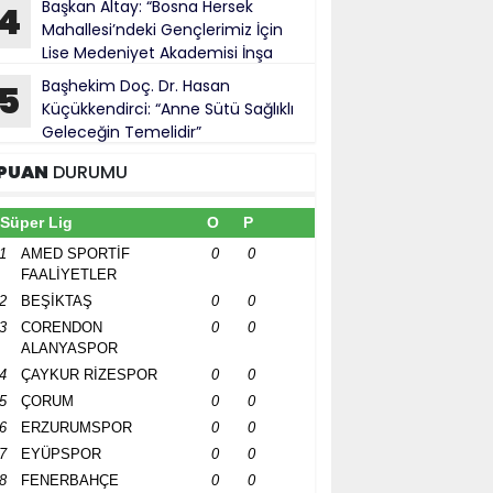
Başkan Altay: “Bosna Hersek
4
Mahallesi’ndeki Gençlerimiz İçin
Lise Medeniyet Akademisi İnşa
iyoruz”
Başhekim Doç. Dr. Hasan
5
Küçükkendirci: “Anne Sütü Sağlıklı
Geleceğin Temelidir”
PUAN
DURUMU
Süper Lig
O
P
1
AMED SPORTİF
0
0
FAALİYETLER
2
BEŞİKTAŞ
0
0
3
CORENDON
0
0
ALANYASPOR
4
ÇAYKUR RİZESPOR
0
0
5
ÇORUM
0
0
6
ERZURUMSPOR
0
0
7
EYÜPSPOR
0
0
8
FENERBAHÇE
0
0