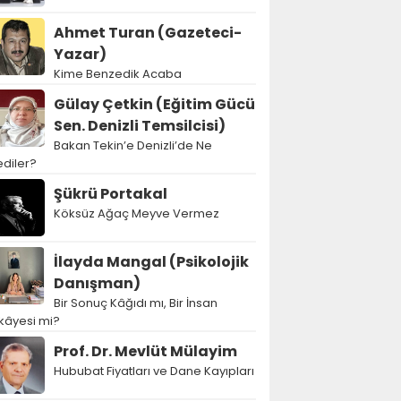
Ahmet Turan (Gazeteci-
Yazar)
Kime Benzedik Acaba
Gülay Çetkin (Eğitim Gücü
Sen. Denizli Temsilcisi)
Bakan Tekin’e Denizli’de Ne
diler?
Şükrü Portakal
Köksüz Ağaç Meyve Vermez
İlayda Mangal (Psikolojik
Danışman)
Bir Sonuç Kâğıdı mı, Bir İnsan
kâyesi mi?
Prof. Dr. Mevlüt Mülayim
Hububat Fiyatları ve Dane Kayıpları