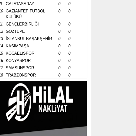
9
GALATASARAY
0
0
10
GAZİANTEP FUTBOL
0
0
KULÜBÜ
11
GENÇLERBİRLİĞİ
0
0
12
GÖZTEPE
0
0
13
İSTANBUL BAŞAKŞEHİR
0
0
14
KASIMPAŞA
0
0
15
KOCAELİSPOR
0
0
16
KONYASPOR
0
0
17
SAMSUNSPOR
0
0
18
TRABZONSPOR
0
0