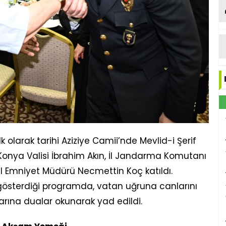
Ed
k olarak tarihi Aziziye Camii’nde Mevlid-i Şerif
onya Valisi İbrahim Akın, İl Jandarma Komutanı
İl Emniyet Müdürü Necmettin Koç katıldı.
gösterdiği programda, vatan uğruna canlarını
larına dualar okunarak yad edildi.