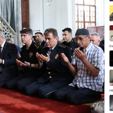
De
Hi