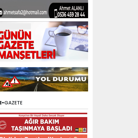
E-
GAZETE