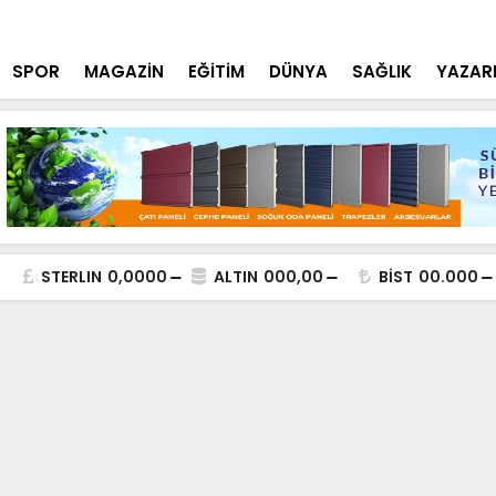
st 3-6 Eylül’de Lezzet Tutkunlarını Ağırlayacak
Mustafa Sin
SPOR
MAGAZİN
EĞİTİM
DÜNYA
SAĞLIK
YAZAR
STERLIN
0,0000
ALTIN
000,00
BİST
00.000