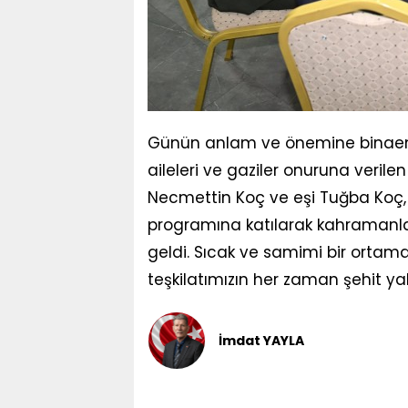
Günün anlam ve önemine binaen dü
aileleri ve gaziler onuruna veril
Necmettin Koç ve eşi Tuğba Koç, d
programına katılarak kahramanlar
geldi. Sıcak ve samimi bir orta
teşkilatımızın her zaman şehit yak
İmdat YAYLA