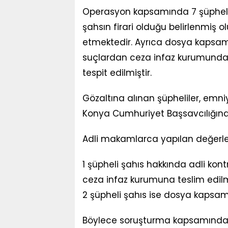
Operasyon kapsamında 7 şüpheli ş
şahsın firari olduğu belirlenmiş
etmektedir. Ayrıca dosya kapsamı
suçlardan ceza infaz kurumunda b
tespit edilmiştir.
Gözaltına alınan şüpheliler, emn
Konya Cumhuriyet Başsavcılığına 
Adli makamlarca yapılan değer
1 şüpheli şahıs hakkında adli kontr
ceza infaz kurumuna teslim edil
2 şüpheli şahıs ise dosya kapsam
Böylece soruşturma kapsamında t