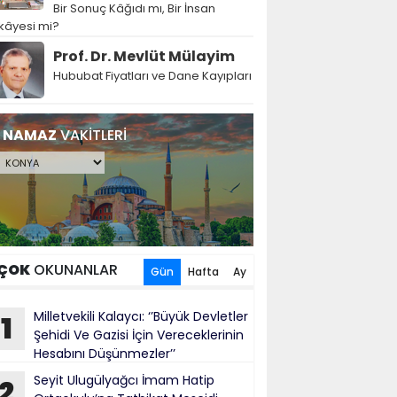
Bir Sonuç Kâğıdı mı, Bir İnsan
kâyesi mi?
Prof. Dr. Mevlüt Mülayim
Hububat Fiyatları ve Dane Kayıpları
NAMAZ
VAKİTLERİ
ÇOK
OKUNANLAR
Gün
Hafta
Ay
Milletvekili Kalaycı: ‘’Büyük Devletler
1
Şehidi Ve Gazisi İçin Vereceklerinin
Hesabını Düşünmezler’’
Seyit Ulugülyağcı İmam Hatip
2