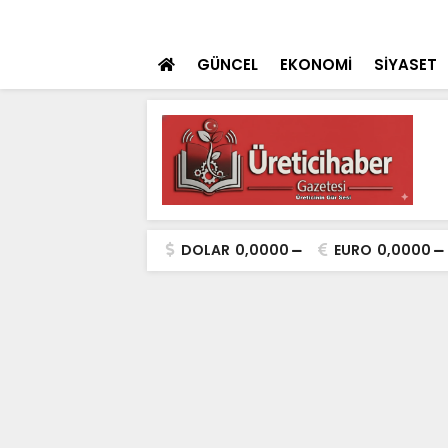
i ile MMO Konya Şubesi’nden Güç Birliği
SON DAKİKA
Asırlık Vakıf Gele
GÜNCEL
EKONOMİ
SİYASET
DOLAR
0,0000
EURO
0,0000