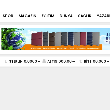
neği: Aziziye Camii’nde Karpuz İkramı
Bakan Yard
SPOR
MAGAZİN
EĞİTİM
DÜNYA
SAĞLIK
YAZAR
STERLIN
0,0000
ALTIN
000,00
BİST
00.000