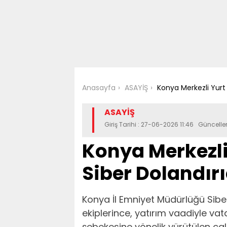
Anasayfa
ASAYİŞ
Konya Merkezli Yurt 
ASAYİŞ
Giriş Tarihi : 27-06-2026 11:46 Güncell
Konya Merkezli 
Siber Dolandır
Konya İl Emniyet Müdürlüğü Sib
ekiplerince, yatırım vaadiyle vat
şebekesine yönelik yürütülen ç