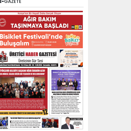
E-
GAZETE