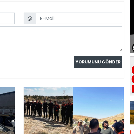
Email
@