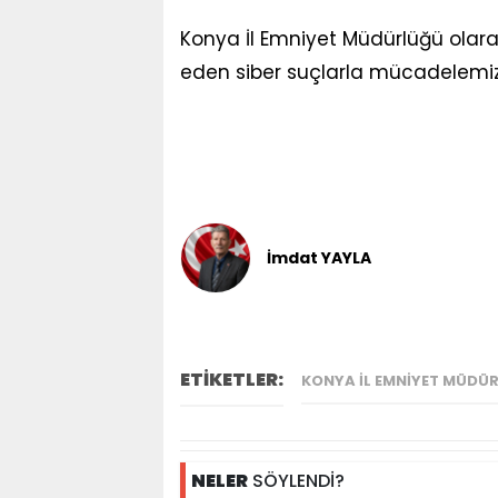
Konya İl Emniyet Müdürlüğü olarak
eden siber suçlarla mücadelemiz 
İmdat YAYLA
ETİKETLER:
KONYA İL EMNIYET MÜDÜ
NELER
SÖYLENDİ?