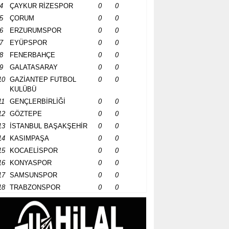
4
ÇAYKUR RİZESPOR
0
0
5
ÇORUM
0
0
6
ERZURUMSPOR
0
0
7
EYÜPSPOR
0
0
8
FENERBAHÇE
0
0
9
GALATASARAY
0
0
10
GAZİANTEP FUTBOL
0
0
KULÜBÜ
11
GENÇLERBİRLİĞİ
0
0
12
GÖZTEPE
0
0
13
İSTANBUL BAŞAKŞEHİR
0
0
14
KASIMPAŞA
0
0
15
KOCAELİSPOR
0
0
16
KONYASPOR
0
0
17
SAMSUNSPOR
0
0
18
TRABZONSPOR
0
0