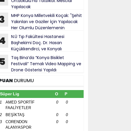
Ortaokulu’na Tatbikat Mescidi
Yapılacak
MHP Konya Milletvekili Koçak: "Şehit
3
Yakınları ve Gaziler İçin Yapılacak
Her Olumlu Düzenlemenin
anındayız"
N.Ü Tıp Fakültesi Hastanesi
4
Başhekimi Doç. Dr. Hasan
Küçükkendirci, ve Konyalı
ürokratlar, Konya Cumhuriyet Başsavcısı
Taş Bina’da “Konya Bisiklet
5
hmet Uzun’a hayırlı olsun ziyareti
Festivali” Temalı Video Mapping ve
Drone Gösterisi Yapıldı
PUAN
DURUMU
Süper Lig
O
P
1
AMED SPORTİF
0
0
FAALİYETLER
2
BEŞİKTAŞ
0
0
3
CORENDON
0
0
ALANYASPOR