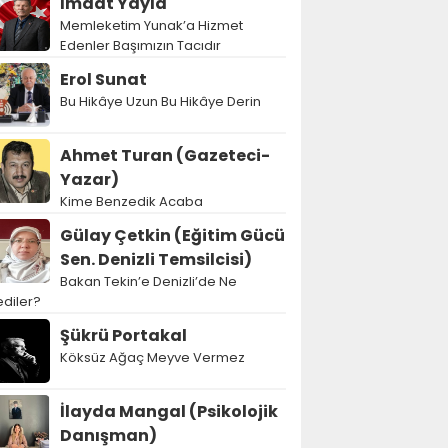
İmdat Yayla
Memleketim Yunak’a Hizmet
Edenler Başımızın Tacıdır
Erol Sunat
Bu Hikâye Uzun Bu Hikâye Derin
Ahmet Turan (Gazeteci-
Yazar)
Kime Benzedik Acaba
Gülay Çetkin (Eğitim Gücü
Sen. Denizli Temsilcisi)
Bakan Tekin’e Denizli’de Ne
diler?
Şükrü Portakal
Köksüz Ağaç Meyve Vermez
İlayda Mangal (Psikolojik
Danışman)