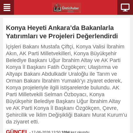
Konya Heyeti Ankara’da Bakanlarla
Yatırımları ve Projeleri Değerlendirdi
İçişleri Bakanı Mustafa Çiftçi, Konya Valisi İbrahim
Akın, AK Parti Milletvekilleri, Konya Büyükşehir
Belediye Başkanı Uğur İbrahim Altay ve AK Parti
Konya İl Başkanı Fatih Özgökçen; Ulaştırma ve
Altyapı Bakanı Abdulkadir Uraloğlu ile Tarım ve
Orman Bakanı İbrahim Yumaklı’yı ziyaret ederek,
Konya projeleriyle ilgili istişarelerde bulundu. AK
Parti Milletvekili Selman Özboyacı, Konya
Büyükşehir Belediye Başkanı Uğur İbrahim Altay
ve AK Parti Konya İl Başkanı Özgökçen, Çevre,
Şehircilik ve İklim Değişikliği Bakanı Murat Kurum’u
da ziyaret etti.
GÜNCEL
- 17-06-2026 13:50
1094
kez okundu.