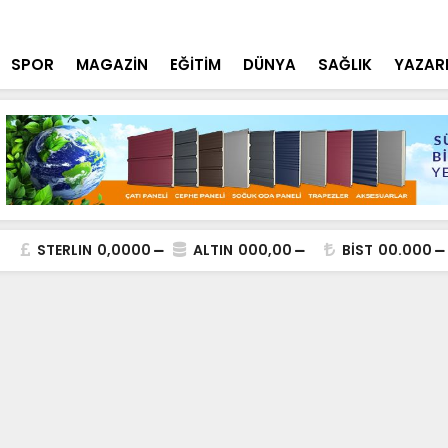
tçi'den YÖK ziyareti
Cumhurbaşk
SPOR
MAGAZİN
EĞİTİM
DÜNYA
SAĞLIK
YAZAR
STERLIN
0,0000
ALTIN
000,00
BİST
00.000