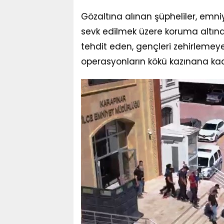
Gözaltına alınan şüpheliler, emn
sevk edilmek üzere koruma altına al
tehdit eden, gençleri zehirlemey
operasyonların kökü kazınana k