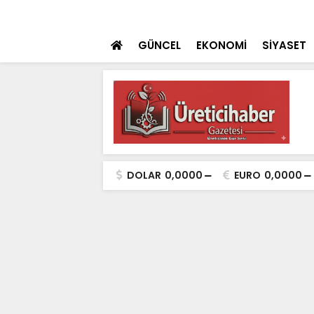
 teklifi TBMM'ye sunuldu
SON DAKİKA
İçişleri Bakanı Çif
GÜNCEL
EKONOMİ
SİYASET
DOLAR
0,0000
EURO
0,0000