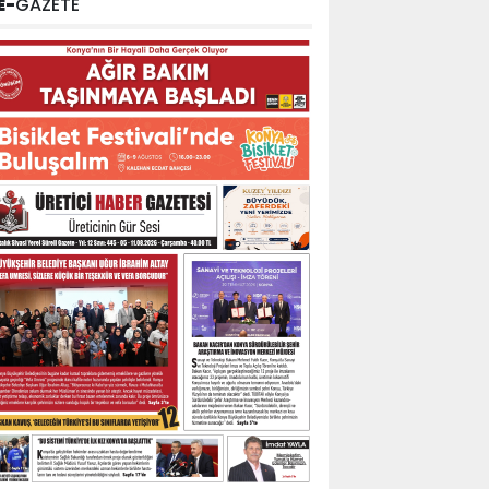
E-
GAZETE