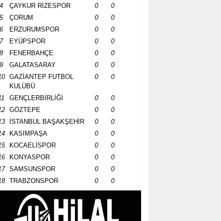
4
ÇAYKUR RİZESPOR
0
0
5
ÇORUM
0
0
6
ERZURUMSPOR
0
0
7
EYÜPSPOR
0
0
8
FENERBAHÇE
0
0
9
GALATASARAY
0
0
10
GAZİANTEP FUTBOL
0
0
KULÜBÜ
11
GENÇLERBİRLİĞİ
0
0
12
GÖZTEPE
0
0
13
İSTANBUL BAŞAKŞEHİR
0
0
14
KASIMPAŞA
0
0
15
KOCAELİSPOR
0
0
16
KONYASPOR
0
0
17
SAMSUNSPOR
0
0
18
TRABZONSPOR
0
0