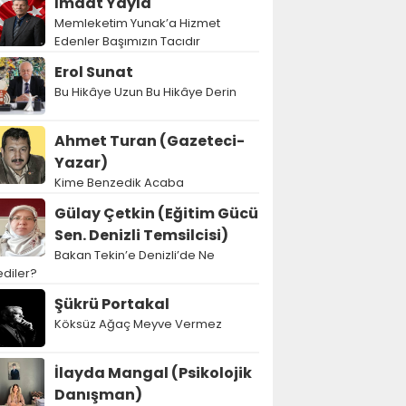
İmdat Yayla
Memleketim Yunak’a Hizmet
Edenler Başımızın Tacıdır
Erol Sunat
Bu Hikâye Uzun Bu Hikâye Derin
Ahmet Turan (Gazeteci-
Yazar)
Kime Benzedik Acaba
Gülay Çetkin (Eğitim Gücü
Sen. Denizli Temsilcisi)
Bakan Tekin’e Denizli’de Ne
diler?
Şükrü Portakal
Köksüz Ağaç Meyve Vermez
İlayda Mangal (Psikolojik
Danışman)