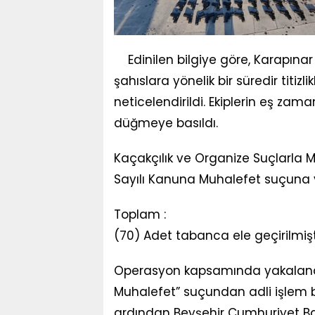
Edinilen bilgiye göre, Karapınar 
şahıslara yönelik bir süredir titizl
neticelendirildi. Ekiplerin eş zam
düğmeye basıldı.
Kaçakçılık ve Organize Suçlarla 
Sayılı Kanuna Muhalefet suçuna 
Toplam :
(70) Adet tabanca ele geçirilmişt
Operasyon kapsamında yakalanan 
Muhalefet” suçundan adli işlem ba
ardından Beyşehir Cumhuriyet Baş