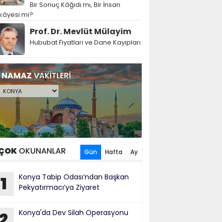
Bir Sonuç Kâğıdı mı, Bir İnsan
kâyesi mi?
Prof. Dr. Mevlüt Mülayim
Hububat Fiyatları ve Dane Kayıpları
NAMAZ
VAKİTLERİ
ÇOK
OKUNANLAR
Gün
Hafta
Ay
Konya Tabip Odası’ndan Başkan
1
Pekyatırmacı’ya Ziyaret
Konya'da Dev Silah Operasyonu
2