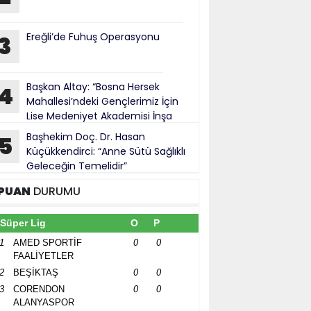
Ereğli’de Fuhuş Operasyonu
3
Başkan Altay: “Bosna Hersek
4
Mahallesi’ndeki Gençlerimiz İçin
Lise Medeniyet Akademisi İnşa
iyoruz”
Başhekim Doç. Dr. Hasan
5
Küçükkendirci: “Anne Sütü Sağlıklı
Geleceğin Temelidir”
PUAN
DURUMU
Süper Lig
O
P
1
AMED SPORTİF
0
0
FAALİYETLER
2
BEŞİKTAŞ
0
0
3
CORENDON
0
0
ALANYASPOR