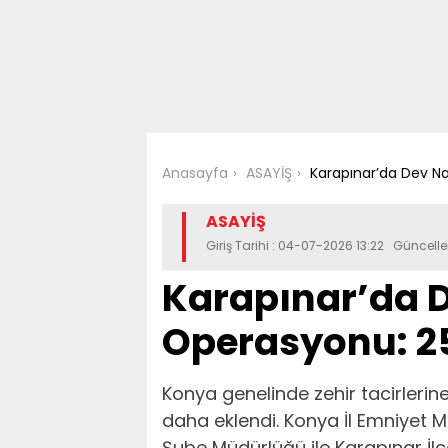
Anasayfa
ASAYİŞ
Karapınar’da Dev Na
ASAYİŞ
Giriş Tarihi : 04-07-2026 13:22 Güncel
Karapınar’da 
Operasyonu: 25
Konya genelinde zehir tacirlerine
daha eklendi. Konya İl Emniyet 
Şube Müdürlüğü ile Karapınar İl