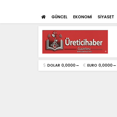
ulaması Başladı
SON DAKİKA
Konya Dahil 30 İ
GÜNCEL
EKONOMİ
SİYASET
DOLAR
0,0000
EURO
0,0000