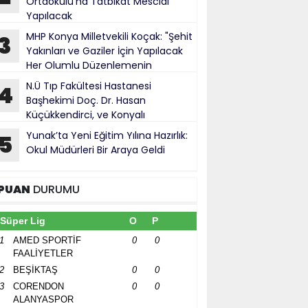
Ortaokulu’na Tatbikat Mescidi
Yapılacak
MHP Konya Milletvekili Koçak: "Şehit
3
Yakınları ve Gaziler İçin Yapılacak
Her Olumlu Düzenlemenin
anındayız"
N.Ü Tıp Fakültesi Hastanesi
4
Başhekimi Doç. Dr. Hasan
Küçükkendirci, ve Konyalı
ürokratlar, Konya Cumhuriyet Başsavcısı
Yunak’ta Yeni Eğitim Yılına Hazırlık:
5
hmet Uzun’a hayırlı olsun ziyareti
Okul Müdürleri Bir Araya Geldi
PUAN
DURUMU
Süper Lig
O
P
1
AMED SPORTİF
0
0
FAALİYETLER
2
BEŞİKTAŞ
0
0
3
CORENDON
0
0
ALANYASPOR