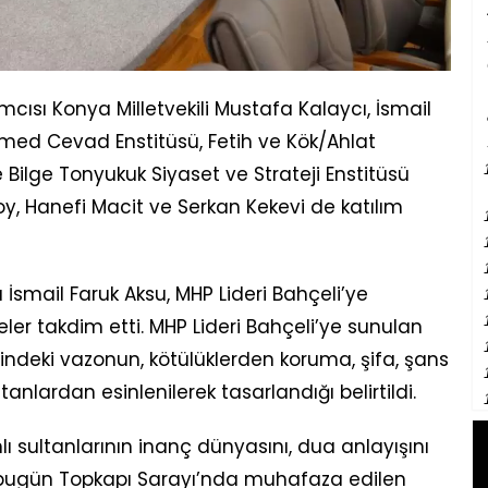
ısı Konya Milletvekili Mustafa Kalaycı, İsmail
 Ahmed Cevad Enstitüsü, Fetih ve Kök/Ahlat
e Bilge Tonyukuk Siyaset ve Strateji Enstitüsü
oy, Hanefi Macit ve Serkan Kekevi de katılım
İsmail Faruk Aksu, MHP Lideri Bahçeli’ye
er takdim etti. MHP Lideri Bahçeli’ye sunulan
lindeki vazonun, kötülüklerden koruma, şifa, şans
tanlardan esinlenilerek tasarlandığı belirtildi.
 sultanlarının inanç dünyasını, dua anlayışını
 bugün Topkapı Sarayı’nda muhafaza edilen