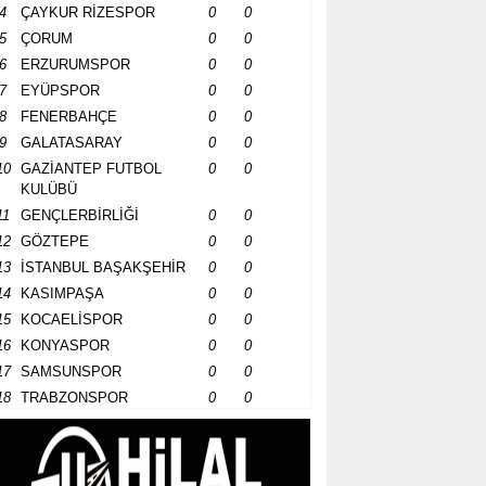
4
ÇAYKUR RİZESPOR
0
0
5
ÇORUM
0
0
6
ERZURUMSPOR
0
0
7
EYÜPSPOR
0
0
8
FENERBAHÇE
0
0
9
GALATASARAY
0
0
10
GAZİANTEP FUTBOL
0
0
KULÜBÜ
11
GENÇLERBİRLİĞİ
0
0
12
GÖZTEPE
0
0
13
İSTANBUL BAŞAKŞEHİR
0
0
14
KASIMPAŞA
0
0
15
KOCAELİSPOR
0
0
16
KONYASPOR
0
0
17
SAMSUNSPOR
0
0
18
TRABZONSPOR
0
0