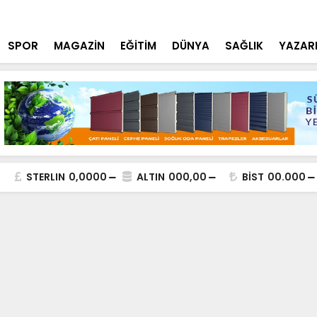
lde DEAŞ Terör Örgütüne Operasyon
NEÜ Mühendi
SPOR
MAGAZİN
EĞİTİM
DÜNYA
SAĞLIK
YAZAR
STERLIN
0,0000
ALTIN
000,00
BİST
00.000