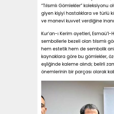
“Tılsımlı Gömlekler” koleksiyonu o
giyen kişiyi hastalıklara ve türl
ve manevi kuvvet verdiğine inanıld
Kur’an-ı Kerim ayetleri, Esmaü’l-
sembollerle bezeli olan tılsımlı g
hem estetik hem de sembolik anla
kaynaklara göre bu gömlekler, özel
eşliğinde kaleme alındı; belirli 
önemlerinin bir parçası olarak kab