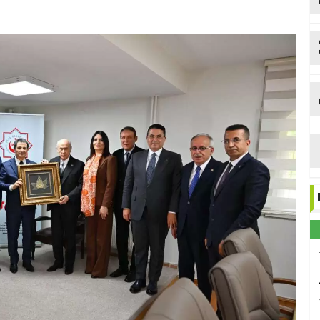
Y
b
Me