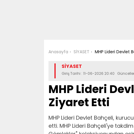
Anasayfa
SİYASET
MHP Lideri Devlet Ba
SİYASET
Giriş Tarihi : 11-06-2026 20:40 Güncell
MHP Lideri Devl
Ziyaret Etti
MHP Lideri Devlet Bahçeli, kuruc
etti. MHP Lideri Bahçeli'ye takdim
Gömlekler" koleksiyonundan esinl