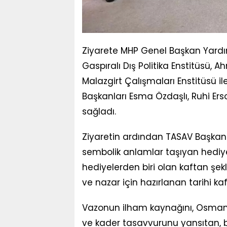
Ziyarete MHP Genel Başkan Yardımc
Gaspıralı Dış Politika Enstitüsü,
Malazgirt Çalışmaları Enstitüsü il
Başkanları Esma Özdaşlı, Ruhi Ers
sağladı.
Ziyaretin ardından TASAV Başkanı 
sembolik anlamlar taşıyan hediyel
hediyelerden biri olan kaftan şek
ve nazar için hazırlanan tarihi kaf
Vazonun ilham kaynağını, Osmanlı
ve kader tasavvurunu yansıtan,