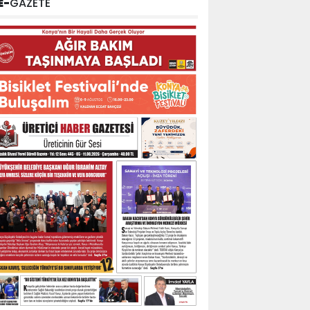
E-
GAZETE