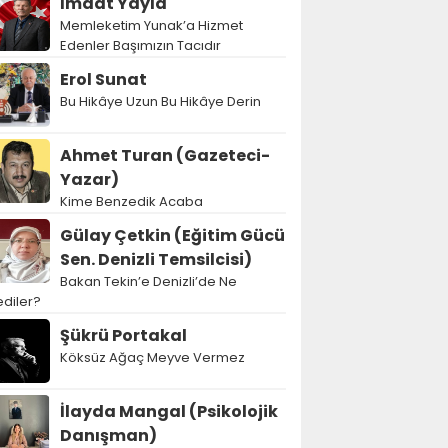
İmdat Yayla
Memleketim Yunak’a Hizmet
Edenler Başımızın Tacıdır
Erol Sunat
Bu Hikâye Uzun Bu Hikâye Derin
Ahmet Turan (Gazeteci-
Yazar)
Kime Benzedik Acaba
Gülay Çetkin (Eğitim Gücü
Sen. Denizli Temsilcisi)
Bakan Tekin’e Denizli’de Ne
diler?
Şükrü Portakal
Köksüz Ağaç Meyve Vermez
İlayda Mangal (Psikolojik
Danışman)