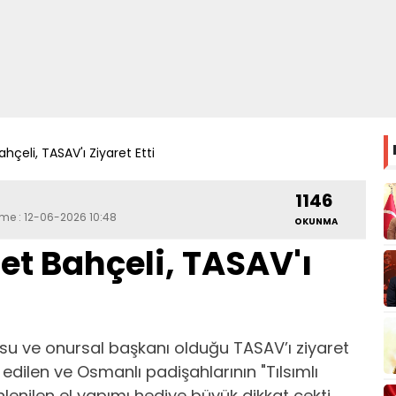
hçeli, TASAV'ı Ziyaret Etti
1146
eme : 12-06-2026 10:48
OKUNMA
et Bahçeli, TASAV'ı
usu ve onursal başkanı olduğu TASAV’ı ziyaret
 edilen ve Osmanlı padişahlarının "Tılsımlı
enilen el yapımı hediye büyük dikkat çekti.