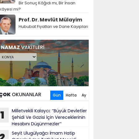
Bir Sonuç Kâğıdı mı, Bir İnsan
kâyesi mi?
Prof. Dr. Mevlüt Mülayim
Hububat Fiyatları ve Dane Kayıpları
NAMAZ
VAKİTLERİ
ÇOK
OKUNANLAR
Gün
Hafta
Ay
Milletvekili Kalaycı: ‘’Büyük Devletler
1
Şehidi Ve Gazisi İçin Vereceklerinin
Hesabını Düşünmezler’’
Seyit Ulugülyağcı İmam Hatip
2