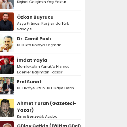
Kişisel Gelişimin Yaşı Yoktur
Özkan Buyrucu
Asya Fırtınası Karşısında Türk
Sanayisi
Dr. Cemil Paslı
Kullukta Kolaya Kaçmak
İmdat Yayla
Memleketim Yunak’a Hizmet
Edenler Başımızın Tacıdır
Erol Sunat
Bu Hikâye Uzun Bu Hikâye Derin
Ahmet Turan (Gazeteci-
Yazar)
Kime Benzedik Acaba
Gülay Çetkin (Eğitim Gücü