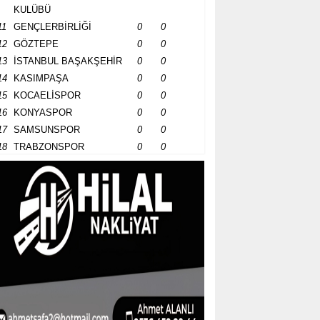
KULÜBÜ
11
GENÇLERBİRLİĞİ
0
0
12
GÖZTEPE
0
0
13
İSTANBUL BAŞAKŞEHİR
0
0
14
KASIMPAŞA
0
0
15
KOCAELİSPOR
0
0
16
KONYASPOR
0
0
17
SAMSUNSPOR
0
0
18
TRABZONSPOR
0
0