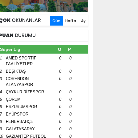
ÇOK
OKUNANLAR
Gün
Hafta
Ay
PUAN
DURUMU
Süper Lig
O
P
1
AMED SPORTİF
0
0
FAALİYETLER
2
BEŞİKTAŞ
0
0
3
CORENDON
0
0
ALANYASPOR
4
ÇAYKUR RİZESPOR
0
0
5
ÇORUM
0
0
6
ERZURUMSPOR
0
0
7
EYÜPSPOR
0
0
8
FENERBAHÇE
0
0
9
GALATASARAY
0
0
10
GAZİANTEP FUTBOL
0
0