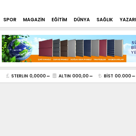
tçi'den YÖK ziyareti
Cumhurbaşk
SPOR
MAGAZİN
EĞİTİM
DÜNYA
SAĞLIK
YAZAR
STERLIN
0,0000
ALTIN
000,00
BİST
00.000