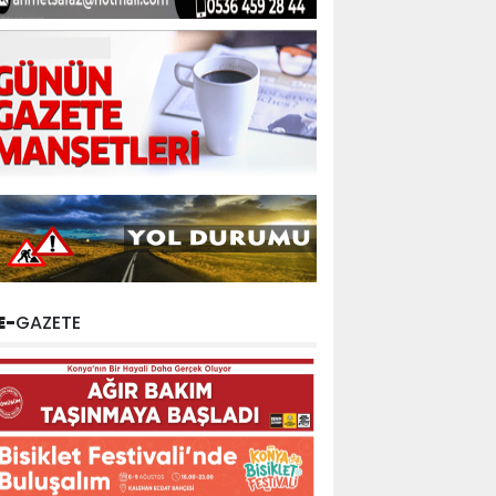
E-
GAZETE