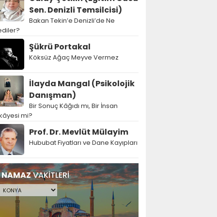
Sen. Denizli Temsilcisi)
Bakan Tekin’e Denizli’de Ne
diler?
Şükrü Portakal
Köksüz Ağaç Meyve Vermez
İlayda Mangal (Psikolojik
Danışman)
Bir Sonuç Kâğıdı mı, Bir İnsan
kâyesi mi?
Prof. Dr. Mevlüt Mülayim
Hububat Fiyatları ve Dane Kayıpları
NAMAZ
VAKİTLERİ