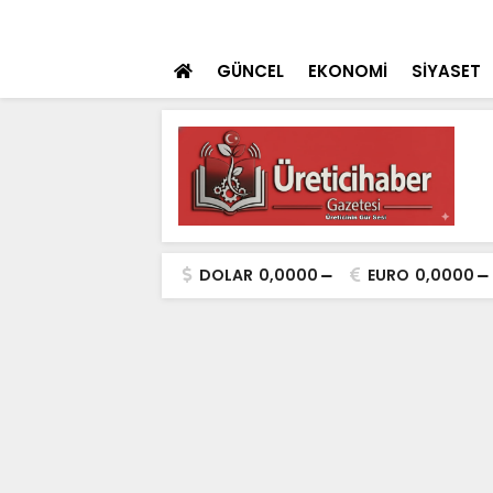
 teklifi TBMM'ye sunuldu
SON DAKİKA
İçişleri Bakanı Çif
GÜNCEL
EKONOMİ
SİYASET
DOLAR
0,0000
EURO
0,0000