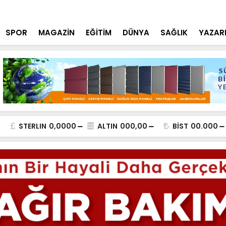
tçi'den YÖK ziyareti
Cumhurbaşk
SPOR
MAGAZİN
EĞİTİM
DÜNYA
SAĞLIK
YAZAR
STERLIN
0,0000
ALTIN
000,00
BİST
00.000