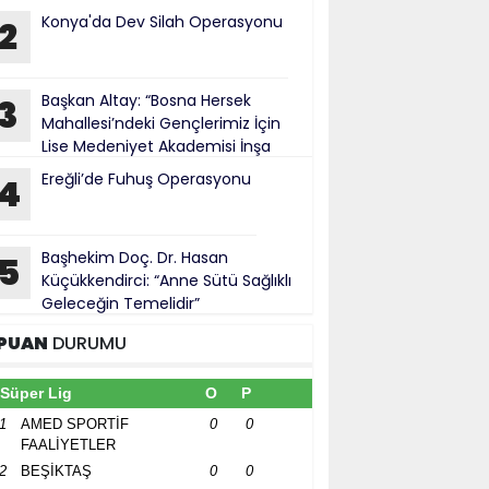
Konya'da Dev Silah Operasyonu
2
Başkan Altay: “Bosna Hersek
3
Mahallesi’ndeki Gençlerimiz İçin
Lise Medeniyet Akademisi İnşa
iyoruz”
Ereğli’de Fuhuş Operasyonu
4
Başhekim Doç. Dr. Hasan
5
Küçükkendirci: “Anne Sütü Sağlıklı
Geleceğin Temelidir”
PUAN
DURUMU
Süper Lig
O
P
1
AMED SPORTİF
0
0
FAALİYETLER
2
BEŞİKTAŞ
0
0