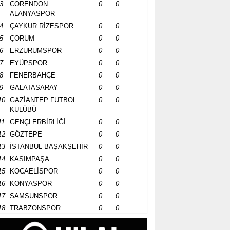
3
CORENDON
0
0
ALANYASPOR
4
ÇAYKUR RİZESPOR
0
0
5
ÇORUM
0
0
6
ERZURUMSPOR
0
0
7
EYÜPSPOR
0
0
8
FENERBAHÇE
0
0
9
GALATASARAY
0
0
10
GAZİANTEP FUTBOL
0
0
KULÜBÜ
11
GENÇLERBİRLİĞİ
0
0
12
GÖZTEPE
0
0
13
İSTANBUL BAŞAKŞEHİR
0
0
14
KASIMPAŞA
0
0
15
KOCAELİSPOR
0
0
16
KONYASPOR
0
0
17
SAMSUNSPOR
0
0
18
TRABZONSPOR
0
0