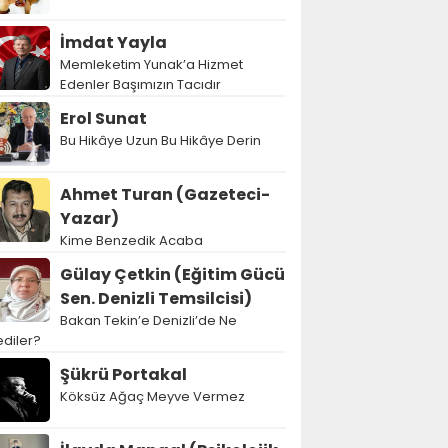
İmdat Yayla
Memleketim Yunak’a Hizmet
Edenler Başımızın Tacıdır
Erol Sunat
Bu Hikâye Uzun Bu Hikâye Derin
Ahmet Turan (Gazeteci-
Yazar)
Kime Benzedik Acaba
Gülay Çetkin (Eğitim Gücü
Sen. Denizli Temsilcisi)
Bakan Tekin’e Denizli’de Ne
diler?
Şükrü Portakal
Köksüz Ağaç Meyve Vermez