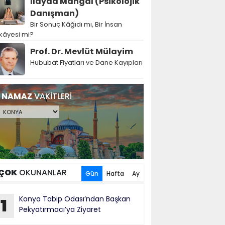
İlayda Mangal (Psikolojik
Danışman)
Bir Sonuç Kâğıdı mı, Bir İnsan
kâyesi mi?
Prof. Dr. Mevlüt Mülayim
Hububat Fiyatları ve Dane Kayıpları
NAMAZ
VAKİTLERİ
ÇOK
OKUNANLAR
Gün
Hafta
Ay
Konya Tabip Odası’ndan Başkan
1
Pekyatırmacı’ya Ziyaret