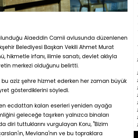
bulunduğu Alaeddin Camii avlusunda düzenlenen
ehir Belediyesi Başkan Vekili Ahmet Murat
 hikmetle irfanı, ilimle sanatı, devlet aklıyla
etin merkezi olduğunu belirtti.
ak bu aziz şehre hizmet ederken her zaman büyük
t gösterdiklerini söyledi.
rken ecdattan kalan eserleri yeniden ayağa
imliğini geleceğe taşırken yalnızca binaları
a diri tuttuklarını vurgulayan Koru, "Bizim
ıçarslan'ın, Mevlana'nın ve bu topraklara