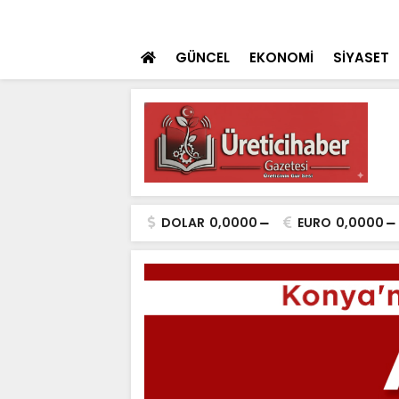
 teklifi TBMM'ye sunuldu
SON DAKİKA
İçişleri Bakanı Çif
GÜNCEL
EKONOMİ
SİYASET
DOLAR
0,0000
EURO
0,0000