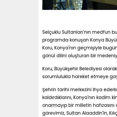
Selçuklu Sultanları’nın medfun 
programda konuşan Konya Büyükş
Koru, Konya'nın geçmişiyle bugünü,
gönül dilini oluşturan bir medeniy
Koru, Büyükşehir Belediyesi olar
sorumlulukla hareket etmeye gayre
Şehrin tarihi merkezini ihya ede
kaldırdıklarını, Konya'nın kadim k
onarmayıp bir milletin hafızasını d
görevimiz, Sultan Alaaddin'in, Kıl