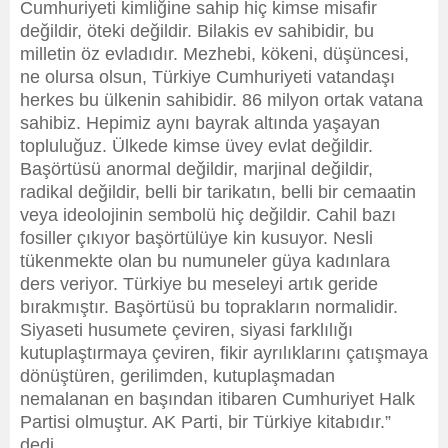
Cumhuriyeti kimliğine sahip hiç kimse misafir
değildir, öteki değildir. Bilakis ev sahibidir, bu
milletin öz evladıdır. Mezhebi, kökeni, düşüncesi,
ne olursa olsun, Türkiye Cumhuriyeti vatandaşı
herkes bu ülkenin sahibidir. 86 milyon ortak vatana
sahibiz. Hepimiz aynı bayrak altında yaşayan
topluluğuz. Ülkede kimse üvey evlat değildir.
Başörtüsü anormal değildir, marjinal değildir,
radikal değildir, belli bir tarikatın, belli bir cemaatin
veya ideolojinin sembolü hiç değildir. Cahil bazı
fosiller çıkıyor başörtülüye kin kusuyor. Nesli
tükenmekte olan bu numuneler güya kadınlara
ders veriyor. Türkiye bu meseleyi artık geride
bırakmıştır. Başörtüsü bu toprakların normalidir.
Siyaseti husumete çeviren, siyasi farklılığı
kutuplaştırmaya çeviren, fikir ayrılıklarını çatışmaya
dönüştüren, gerilimden, kutuplaşmadan
nemalanan en başından itibaren Cumhuriyet Halk
Partisi olmuştur. AK Parti, bir Türkiye kitabıdır.”
dedi.