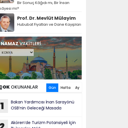
Bir Sonuç Kâğıdı mı, Bir İnsan
kâyesi mi?
Prof. Dr. Mevlüt Mülayim
Hububat Fiyatları ve Dane Kayıpları
NAMAZ
VAKİTLERİ
ÇOK
OKUNANLAR
Gün
Hafta
Ay
Bakan Yardımcısı İnan Sarayönü
1
OSB’nin Geleceği Masada
Akören’de Turizm Potansiyeli İçin
2