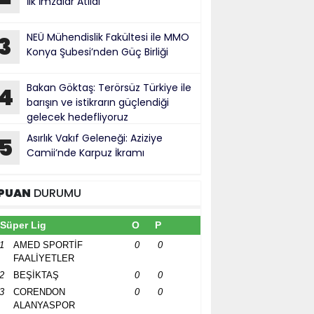
İlk İmzalar Atıldı
NEÜ Mühendislik Fakültesi ile MMO
3
Konya Şubesi’nden Güç Birliği
Bakan Göktaş: Terörsüz Türkiye ile
4
barışın ve istikrarın güçlendiği
gelecek hedefliyoruz
Asırlık Vakıf Geleneği: Aziziye
5
Camii’nde Karpuz İkramı
PUAN
DURUMU
Süper Lig
O
P
1
AMED SPORTİF
0
0
FAALİYETLER
2
BEŞİKTAŞ
0
0
3
CORENDON
0
0
ALANYASPOR