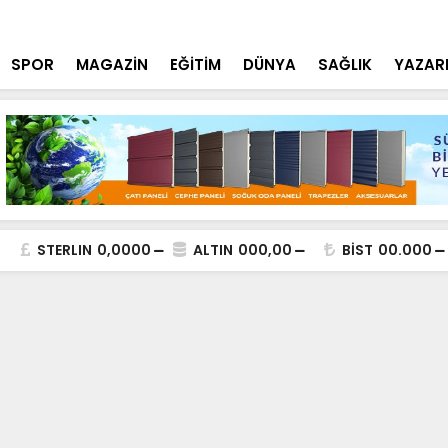
n Temelleri Atılıyor
Konya Poli
SPOR
MAGAZİN
EĞİTİM
DÜNYA
SAĞLIK
YAZAR
STERLIN
0,0000
ALTIN
000,00
BİST
00.000