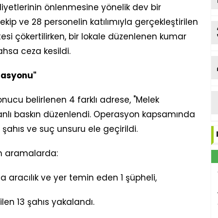
liyetlerinin önlenmesine yönelik dev bir
kip ve 28 personelin katılımıyla gerçekleştirilen
si çökertilirken, bir lokale düzenlenen kumar
sa ceza kesildi.
rasyonu"
 sonucu belirlenen 4 farklı adrese, "Melek
anlı baskın düzenlendi. Operasyon kapsamında
a şahıs ve suç unsuru ele geçirildi.
an aramalarda:
a aracılık ve yer temin eden 1 şüpheli,
dilen 13 şahıs yakalandı.