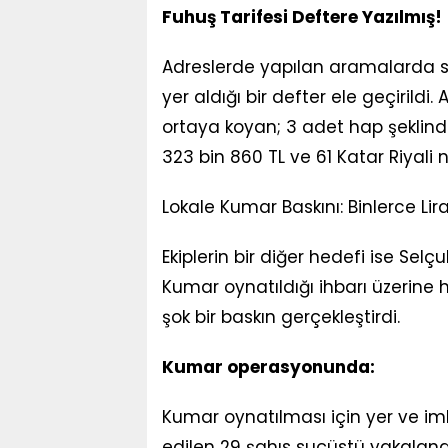
Fuhuş Tarifesi Deftere Yazılmış!
Adreslerde yapılan aramalarda suç
yer aldığı bir defter ele geçirildi.
ortaya koyan; 3 adet hap şeklind
323 bin 860 TL ve 61 Katar Riyali 
Lokale Kumar Baskını: Binlerce Lira
Ekiplerin bir diğer hedefi ise Selç
Kumar oynatıldığı ihbarı üzerine h
şok bir baskın gerçekleştirdi.
Kumar operasyonunda:
Kumar oynatılması için yer ve im
edilen 29 şahıs suçüstü yakaland