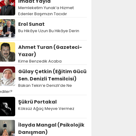
İmdat Yayla
Memleketim Yunak’a Hizmet
Edenler Başımızın Tacıdır
Erol Sunat
Bu Hikâye Uzun Bu Hikâye Derin
Ahmet Turan (Gazeteci-
Yazar)
Kime Benzedik Acaba
Gülay Çetkin (Eğitim Gücü
Sen. Denizli Temsilcisi)
Bakan Tekin’e Denizli’de Ne
diler?
Şükrü Portakal
Köksüz Ağaç Meyve Vermez
İlayda Mangal (Psikolojik
Danışman)