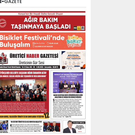
E-
GAZETE