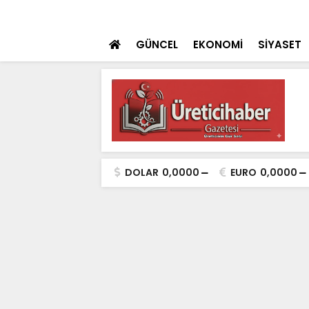
nin Açılışı Coşkuyla Gerçekleşti
SON DAKİKA
Bozkır’da Geleceği
GÜNCEL
EKONOMİ
SİYASET
DOLAR
0,0000
EURO
0,0000