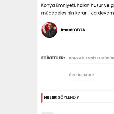
Konya Emniyeti, halkın huzur ve 
mücadelesinin kararlılıkla devam 
İmdat YAYLA
ETİKETLER:
KONYA İL EMNIYET MÜDÜ
ÜRETICIHABER
NELER
SÖYLENDİ?