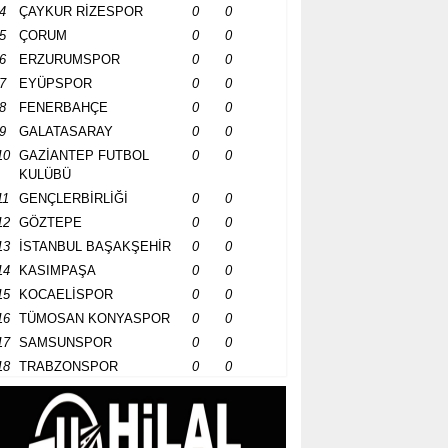
4
ÇAYKUR RİZESPOR
0
0
5
ÇORUM
0
0
6
ERZURUMSPOR
0
0
7
EYÜPSPOR
0
0
8
FENERBAHÇE
0
0
9
GALATASARAY
0
0
10
GAZİANTEP FUTBOL
0
0
KULÜBÜ
11
GENÇLERBİRLİĞİ
0
0
12
GÖZTEPE
0
0
13
İSTANBUL BAŞAKŞEHİR
0
0
14
KASIMPAŞA
0
0
15
KOCAELİSPOR
0
0
16
TÜMOSAN KONYASPOR
0
0
17
SAMSUNSPOR
0
0
18
TRABZONSPOR
0
0