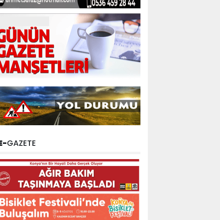
E-
GAZETE