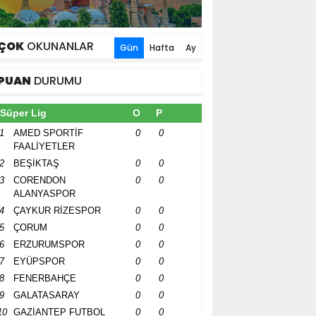
ÇOK
OKUNANLAR
Gün
Hafta
Ay
PUAN
DURUMU
Süper Lig
O
P
1
AMED SPORTİF
0
0
FAALİYETLER
2
BEŞİKTAŞ
0
0
3
CORENDON
0
0
ALANYASPOR
4
ÇAYKUR RİZESPOR
0
0
5
ÇORUM
0
0
6
ERZURUMSPOR
0
0
7
EYÜPSPOR
0
0
8
FENERBAHÇE
0
0
9
GALATASARAY
0
0
10
GAZİANTEP FUTBOL
0
0