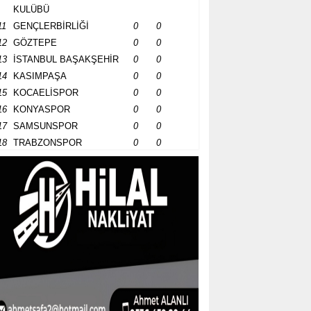
KULÜBÜ
11
GENÇLERBİRLİĞİ
0
0
12
GÖZTEPE
0
0
13
İSTANBUL BAŞAKŞEHİR
0
0
14
KASIMPAŞA
0
0
15
KOCAELİSPOR
0
0
16
KONYASPOR
0
0
17
SAMSUNSPOR
0
0
18
TRABZONSPOR
0
0