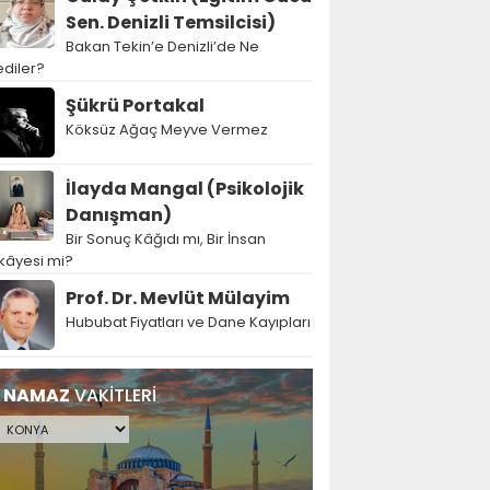
Sen. Denizli Temsilcisi)
Bakan Tekin’e Denizli’de Ne
diler?
Şükrü Portakal
Köksüz Ağaç Meyve Vermez
İlayda Mangal (Psikolojik
Danışman)
Bir Sonuç Kâğıdı mı, Bir İnsan
kâyesi mi?
Prof. Dr. Mevlüt Mülayim
Hububat Fiyatları ve Dane Kayıpları
NAMAZ
VAKİTLERİ