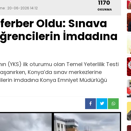
1170
eme : 20-06-2026 14:12
OKUNMA
eferber Oldu: Sınava
ğrencilerin İmdadına
n (YKS) ilk oturumu olan Temel Yeterlilik Testi
aşanırken, Konya’da sınav merkezlerine
ilerin imdadına Konya Emniyet Müdürlüğü