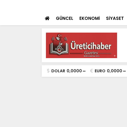
 teklifi TBMM'ye sunuldu
SON DAKİKA
İçişleri Bakanı Çif
GÜNCEL
EKONOMİ
SİYASET
DOLAR
0,0000
EURO
0,0000