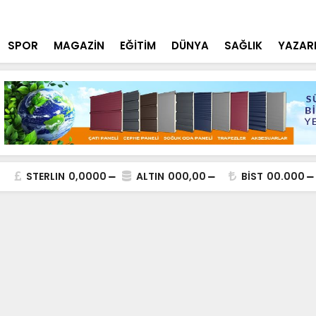
tçi'den YÖK ziyareti
Cumhurbaşk
SPOR
MAGAZİN
EĞİTİM
DÜNYA
SAĞLIK
YAZAR
STERLIN
0,0000
ALTIN
000,00
BİST
00.000