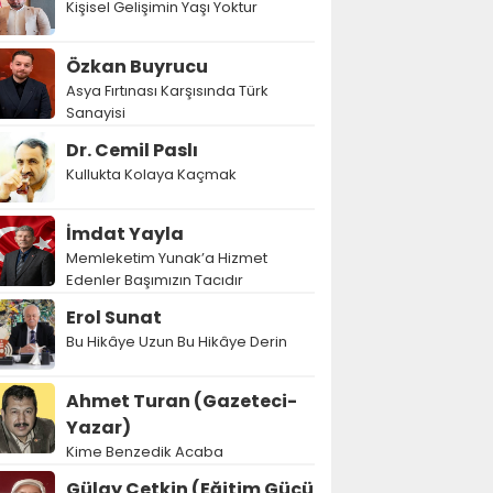
Kişisel Gelişimin Yaşı Yoktur
Özkan Buyrucu
Asya Fırtınası Karşısında Türk
Sanayisi
Dr. Cemil Paslı
Kullukta Kolaya Kaçmak
İmdat Yayla
Memleketim Yunak’a Hizmet
Edenler Başımızın Tacıdır
Erol Sunat
Bu Hikâye Uzun Bu Hikâye Derin
Ahmet Turan (Gazeteci-
Yazar)
Kime Benzedik Acaba
Gülay Çetkin (Eğitim Gücü