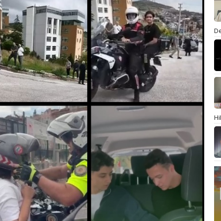
De
Hi