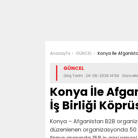
Anasayfa
GÜNCEL
Konya İle Afganista
GÜNCEL
Giriş Tarihi : 24-06-2026 14:56 Güncel
Konya İle Afga
İş Birliği Köpr
Konya – Afganistan B2B organiza
düzenlenen organizasyonda 50 K
firma arasında 158 iş görüşmesi 