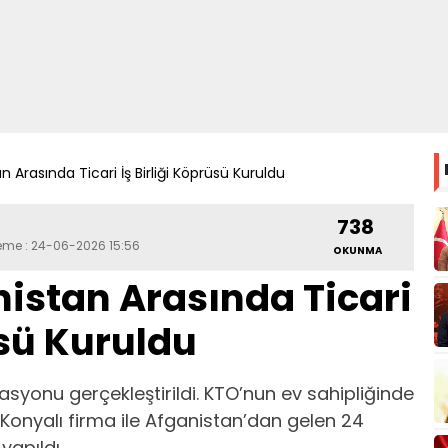
n Arasında Ticari İş Birliği Köprüsü Kuruldu
738
leme : 24-06-2026 15:56
OKUNMA
nistan Arasında Ticari
üsü Kuruldu
syonu gerçekleştirildi. KTO’nun ev sahipliğinde
onyalı firma ile Afganistan’dan gelen 24
yapıldı.