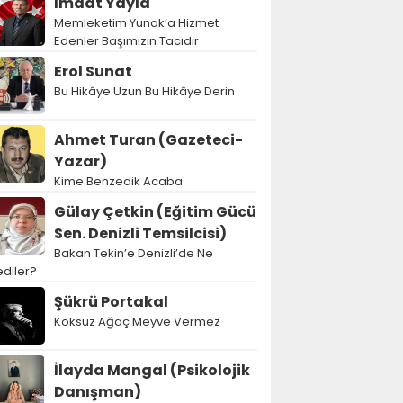
İmdat Yayla
Memleketim Yunak’a Hizmet
Edenler Başımızın Tacıdır
Erol Sunat
Bu Hikâye Uzun Bu Hikâye Derin
Ahmet Turan (Gazeteci-
Yazar)
Kime Benzedik Acaba
Gülay Çetkin (Eğitim Gücü
Sen. Denizli Temsilcisi)
Bakan Tekin’e Denizli’de Ne
diler?
Şükrü Portakal
Köksüz Ağaç Meyve Vermez
İlayda Mangal (Psikolojik
Danışman)