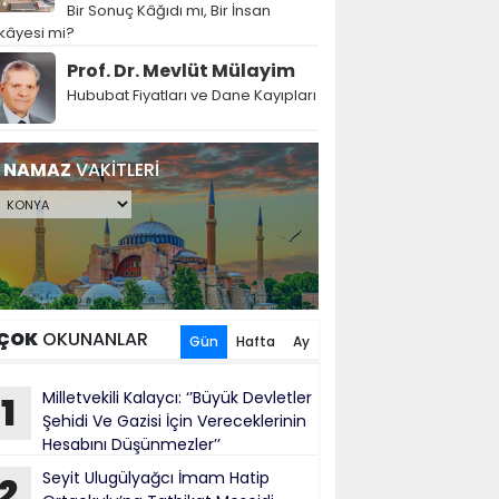
Bir Sonuç Kâğıdı mı, Bir İnsan
kâyesi mi?
Prof. Dr. Mevlüt Mülayim
Hububat Fiyatları ve Dane Kayıpları
NAMAZ
VAKİTLERİ
ÇOK
OKUNANLAR
Gün
Hafta
Ay
Milletvekili Kalaycı: ‘’Büyük Devletler
1
Şehidi Ve Gazisi İçin Vereceklerinin
Hesabını Düşünmezler’’
Seyit Ulugülyağcı İmam Hatip
2