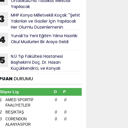
Ortaokulu’na Tatbikat Mescidi
Yapılacak
MHP Konya Milletvekili Koçak: "Şehit
3
Yakınları ve Gaziler İçin Yapılacak
Her Olumlu Düzenlemenin
anındayız"
Yunak’ta Yeni Eğitim Yılına Hazırlık:
4
Okul Müdürleri Bir Araya Geldi
N.Ü Tıp Fakültesi Hastanesi
5
Başhekimi Doç. Dr. Hasan
Küçükkendirci, ve Konyalı
ürokratlar, Konya Cumhuriyet Başsavcısı
PUAN
DURUMU
hmet Uzun’a hayırlı olsun ziyareti
Süper Lig
O
P
1
AMED SPORTİF
0
0
FAALİYETLER
2
BEŞİKTAŞ
0
0
3
CORENDON
0
0
ALANYASPOR