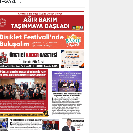
E-
GAZETE