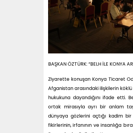
BAŞKAN ÖZTÜRK: “BELH İLE KONYA AR
Ziyarette konuşan Konya Ticaret Oda
Afganistan arasındaki ilişkilerin kökl
hukukuna dayandığını ifade etti. B
ortak mirasıyla ayrı bir anlam taş
dünyaya gözlerini açtığı kadim bir
fikirlerinin, irfanının ve insanlığa b