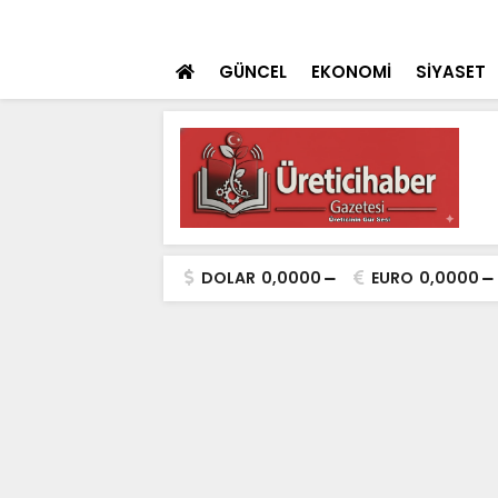
ulaması Başladı
SON DAKİKA
Konya Dahil 30 İ
GÜNCEL
EKONOMİ
SİYASET
DOLAR
0,0000
EURO
0,0000