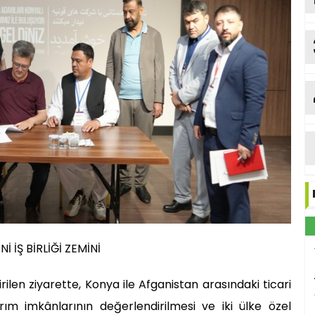
Y
b
Me
 İŞ BİRLİĞİ ZEMİNİ
ilen ziyarette, Konya ile Afganistan arasındaki ticari
 yatırım imkânlarının değerlendirilmesi ve iki ülke özel