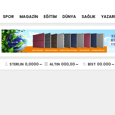
lde DEAŞ Terör Örgütüne Operasyon
NEÜ Mühendi
SPOR
MAGAZİN
EĞİTİM
DÜNYA
SAĞLIK
YAZAR
STERLIN
0,0000
ALTIN
000,00
BİST
00.000