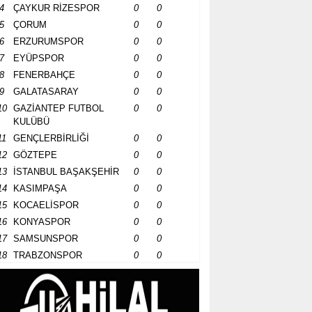
4
ÇAYKUR RİZESPOR
0
0
5
ÇORUM
0
0
6
ERZURUMSPOR
0
0
7
EYÜPSPOR
0
0
8
FENERBAHÇE
0
0
9
GALATASARAY
0
0
10
GAZİANTEP FUTBOL
0
0
KULÜBÜ
11
GENÇLERBİRLİĞİ
0
0
12
GÖZTEPE
0
0
13
İSTANBUL BAŞAKŞEHİR
0
0
14
KASIMPAŞA
0
0
15
KOCAELİSPOR
0
0
16
KONYASPOR
0
0
17
SAMSUNSPOR
0
0
18
TRABZONSPOR
0
0