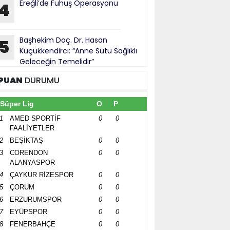
Ereğli’de Fuhuş Operasyonu
4
Başhekim Doç. Dr. Hasan
5
Küçükkendirci: “Anne Sütü Sağlıklı
Geleceğin Temelidir”
PUAN
DURUMU
Süper Lig
O
P
1
AMED SPORTİF
0
0
FAALİYETLER
2
BEŞİKTAŞ
0
0
3
CORENDON
0
0
ALANYASPOR
4
ÇAYKUR RİZESPOR
0
0
5
ÇORUM
0
0
6
ERZURUMSPOR
0
0
7
EYÜPSPOR
0
0
8
FENERBAHÇE
0
0