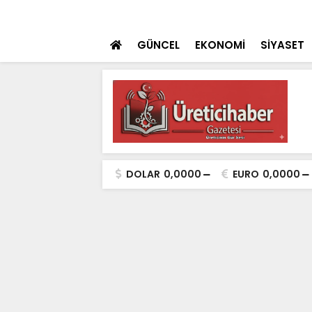
 teklifi TBMM'ye sunuldu
SON DAKİKA
İçişleri Bakanı Çif
GÜNCEL
EKONOMİ
SİYASET
DOLAR
0,0000
EURO
0,0000