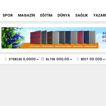
tçi'den YÖK ziyareti
Cumhurbaşk
SPOR
MAGAZİN
EĞİTİM
DÜNYA
SAĞLIK
YAZAR
STERLIN
0,0000
ALTIN
000,00
BİST
00.000