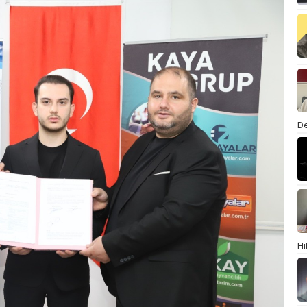
De
Hi