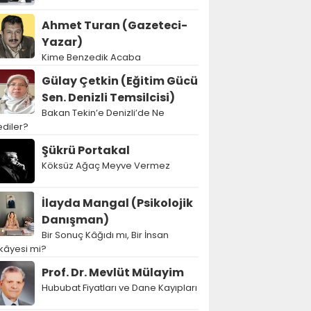
Ahmet Turan (Gazeteci-
Yazar)
Kime Benzedik Acaba
Gülay Çetkin (Eğitim Gücü
Sen. Denizli Temsilcisi)
Bakan Tekin’e Denizli’de Ne
diler?
Şükrü Portakal
Köksüz Ağaç Meyve Vermez
İlayda Mangal (Psikolojik
Danışman)
Bir Sonuç Kâğıdı mı, Bir İnsan
kâyesi mi?
Prof. Dr. Mevlüt Mülayim
Hububat Fiyatları ve Dane Kayıpları