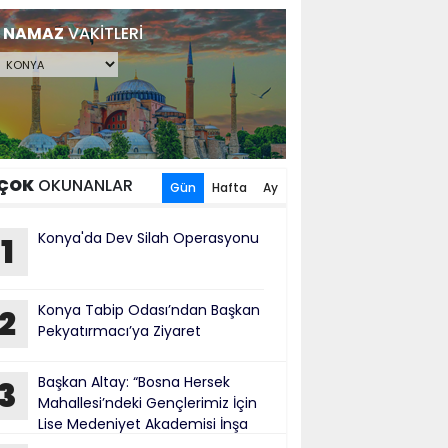
NAMAZ
VAKİTLERİ
ÇOK
OKUNANLAR
Gün
Hafta
Ay
Konya'da Dev Silah Operasyonu
1
Konya Tabip Odası’ndan Başkan
2
Pekyatırmacı’ya Ziyaret
Başkan Altay: “Bosna Hersek
3
Mahallesi’ndeki Gençlerimiz İçin
Lise Medeniyet Akademisi İnşa
iyoruz”