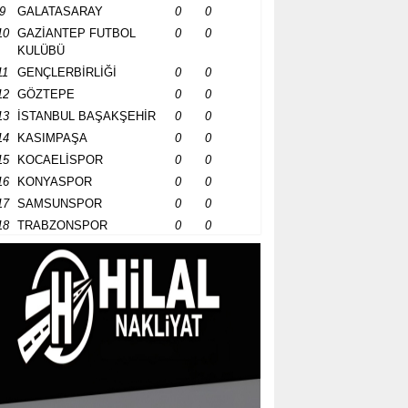
9
GALATASARAY
0
0
10
GAZİANTEP FUTBOL
0
0
KULÜBÜ
11
GENÇLERBİRLİĞİ
0
0
12
GÖZTEPE
0
0
13
İSTANBUL BAŞAKŞEHİR
0
0
14
KASIMPAŞA
0
0
15
KOCAELİSPOR
0
0
16
KONYASPOR
0
0
17
SAMSUNSPOR
0
0
18
TRABZONSPOR
0
0