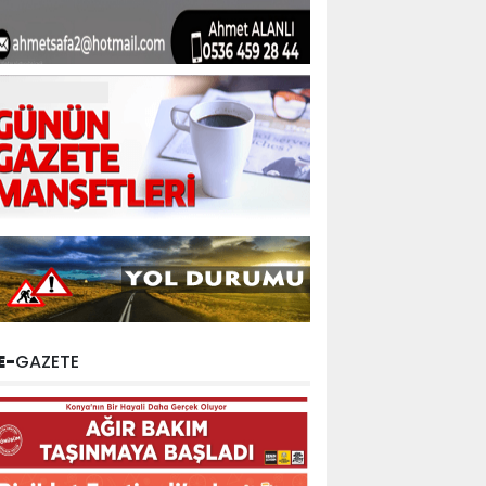
E-
GAZETE