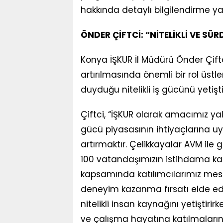
hakkında detaylı bilgilendirme yap
ÖNDER ÇİFTCİ: “NİTELİKLİ VE SÜ
Konya İŞKUR İl Müdürü Önder Çiftci
artırılmasında önemli bir rol üstlen
duyduğu nitelikli iş gücünü yetiş
Çiftci, “İŞKUR olarak amacımız yal
gücü piyasasının ihtiyaçlarına uygu
artırmaktır. Çelikkayalar AVM ile g
100 vatandaşımızın istihdama kaz
kapsamında katılımcılarımız mesl
deneyim kazanma fırsatı elde ede
nitelikli insan kaynağını yetişti
ve çalışma hayatına katılmalarına