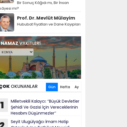
Bir Sonuç Kâğıdı mı, Bir İnsan
kâyesi mi?
Prof. Dr. Mevlüt Mülayim
Hububat Fiyatları ve Dane Kayıpları
NAMAZ
VAKİTLERİ
ÇOK
OKUNANLAR
Gün
Hafta
Ay
Milletvekili Kalaycı: ‘’Büyük Devletler
1
Şehidi Ve Gazisi İçin Vereceklerinin
Hesabını Düşünmezler’’
Seyit Ulugülyağcı İmam Hatip
2