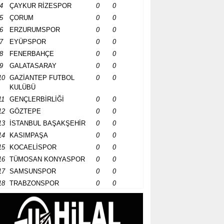
4
ÇAYKUR RİZESPOR
0
0
5
ÇORUM
0
0
6
ERZURUMSPOR
0
0
7
EYÜPSPOR
0
0
8
FENERBAHÇE
0
0
9
GALATASARAY
0
0
10
GAZİANTEP FUTBOL
0
0
KULÜBÜ
11
GENÇLERBİRLİĞİ
0
0
12
GÖZTEPE
0
0
13
İSTANBUL BAŞAKŞEHİR
0
0
14
KASIMPAŞA
0
0
15
KOCAELİSPOR
0
0
16
TÜMOSAN KONYASPOR
0
0
17
SAMSUNSPOR
0
0
18
TRABZONSPOR
0
0