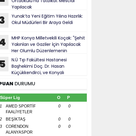
Ortaokulu’na Tatbikat Mescidi
Yapılacak
Yunak’ta Yeni Eğitim Yılına Hazırlık:
3
Okul Müdürleri Bir Araya Geldi
MHP Konya Milletvekili Koçak: "Şehit
4
Yakınları ve Gaziler İçin Yapılacak
Her Olumlu Düzenlemenin
anındayız"
N.Ü Tıp Fakültesi Hastanesi
5
Başhekimi Doç. Dr. Hasan
Küçükkendirci, ve Konyalı
ürokratlar, Konya Cumhuriyet Başsavcısı
PUAN
DURUMU
hmet Uzun’a hayırlı olsun ziyareti
Süper Lig
O
P
1
AMED SPORTİF
0
0
FAALİYETLER
2
BEŞİKTAŞ
0
0
3
CORENDON
0
0
ALANYASPOR