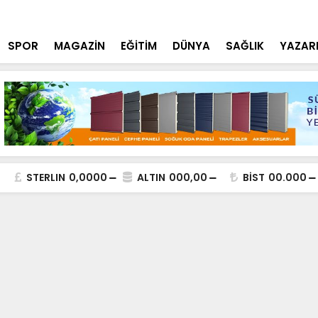
lde DEAŞ Terör Örgütüne Operasyon
NEÜ Mühendi
SPOR
MAGAZİN
EĞİTİM
DÜNYA
SAĞLIK
YAZAR
STERLIN
0,0000
ALTIN
000,00
BİST
00.000