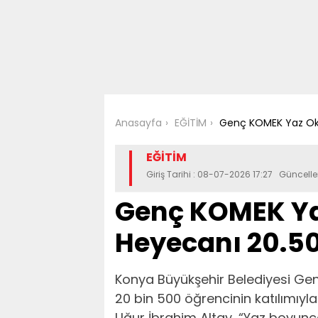
Anasayfa
EĞİTİM
Genç KOMEK Yaz Okul
EĞİTİM
Giriş Tarihi : 08-07-2026 17:27 Güncell
Genç KOMEK Ya
Heyecanı 20.50
Konya Büyükşehir Belediyesi Ge
20 bin 500 öğrencinin katılımıyl
Uğur İbrahim Altay, “Yaz boyunca