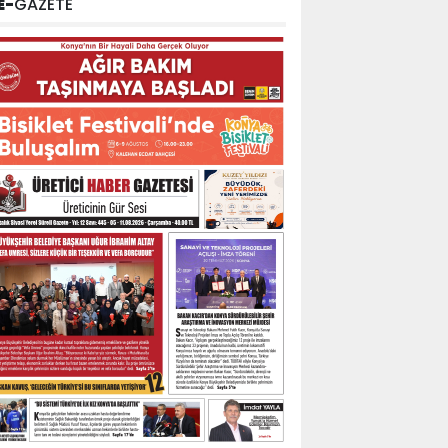
E-
GAZETE