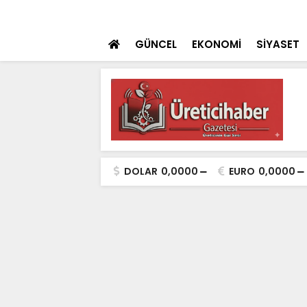
ulaması Başladı
SON DAKİKA
Konya Dahil 30 İ
GÜNCEL
EKONOMİ
SİYASET
DOLAR
0,0000
EURO
0,0000