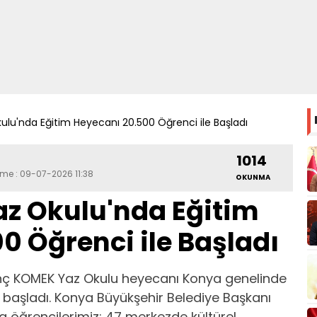
u'nda Eğitim Heyecanı 20.500 Öğrenci ile Başladı
1014
eme : 09-07-2026 11:38
OKUNMA
z Okulu'nda Eğitim
0 Öğrenci ile Başladı
nç KOMEK Yaz Okulu heyecanı Konya genelinde
a başladı. Konya Büyükşehir Belediye Başkanı
 öğrencilerimiz; 47 merkezde kültürel,