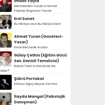
İmdat Yayla
Memleketim Yunak’a Hizmet
Edenler Başımızın Tacıdır
Erol Sunat
Bu Hikâye Uzun Bu Hikâye Derin
Ahmet Turan (Gazeteci-
Yazar)
Kime Benzedik Acaba
Gülay Çetkin (Eğitim Gücü
Sen. Denizli Temsilcisi)
Bakan Tekin’e Denizli’de Ne
diler?
Şükrü Portakal
Köksüz Ağaç Meyve Vermez
İlayda Mangal (Psikolojik
Danışman)