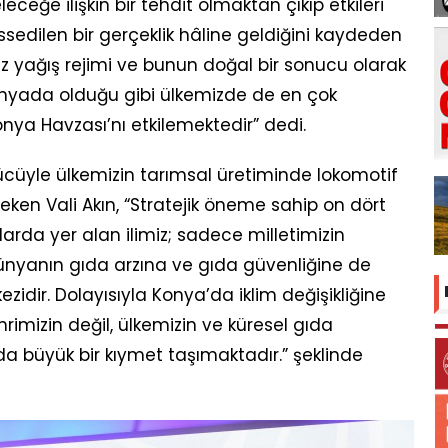
eleceğe ilişkin bir tehdit olmaktan çıkıp etkileri
edilen bir gerçeklik hâline geldiğini kaydeden
ensiz yağış rejimi ve bunun doğal bir sonucu olarak
dünyada olduğu gibi ülkemizde de en çok
nya Havzası’nı etkilemektedir” dedi.
cüyle ülkemizin tarımsal üretiminde lokomotif
eken Vali Akın, “Stratejik öneme sahip on dört
larda yer alan ilimiz; sadece milletimizin
ünyanın gıda arzına ve gıda güvenliğine de
zidir. Dolayısıyla Konya’da iklim değişikliğine
hrimizin değil, ülkemizin ve küresel gıda
a büyük bir kıymet taşımaktadır.” şeklinde