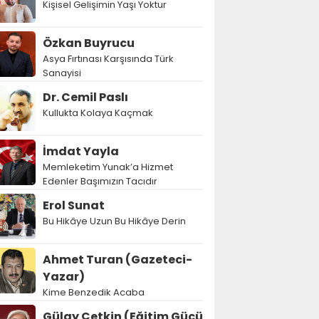
Kişisel Gelişimin Yaşı Yoktur
Özkan Buyrucu
Asya Fırtınası Karşısında Türk
Sanayisi
Dr. Cemil Paslı
Kullukta Kolaya Kaçmak
İmdat Yayla
Memleketim Yunak’a Hizmet
Edenler Başımızın Tacıdır
Erol Sunat
Bu Hikâye Uzun Bu Hikâye Derin
Ahmet Turan (Gazeteci-
Yazar)
Kime Benzedik Acaba
Gülay Çetkin (Eğitim Gücü