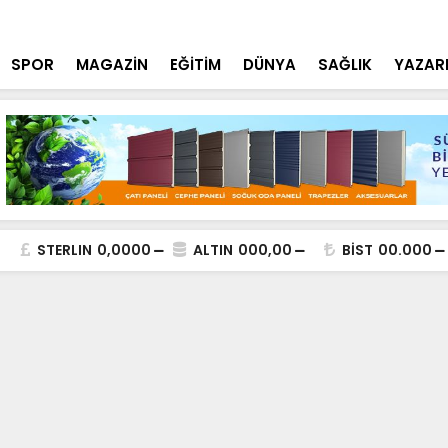
doğan’dan 'Terörsüz Türkiye' mesajı
4. Konya Ga
SPOR
MAGAZİN
EĞİTİM
DÜNYA
SAĞLIK
YAZAR
STERLIN
0,0000
ALTIN
000,00
BİST
00.000