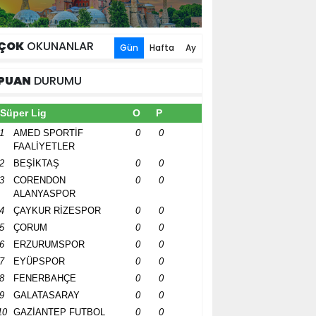
ÇOK
OKUNANLAR
Gün
Hafta
Ay
PUAN
DURUMU
Süper Lig
O
P
1
AMED SPORTİF
0
0
FAALİYETLER
2
BEŞİKTAŞ
0
0
3
CORENDON
0
0
ALANYASPOR
4
ÇAYKUR RİZESPOR
0
0
5
ÇORUM
0
0
6
ERZURUMSPOR
0
0
7
EYÜPSPOR
0
0
8
FENERBAHÇE
0
0
9
GALATASARAY
0
0
10
GAZİANTEP FUTBOL
0
0