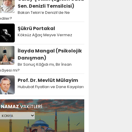
Sen. Denizli Temsilcisi)
Bakan Tekin’e Denizli’de Ne
diler?
Şükrü Portakal
Köksüz Ağaç Meyve Vermez
İlayda Mangal (Psikolojik
Danışman)
Bir Sonuç Kâğıdı mı, Bir İnsan
kâyesi mi?
Prof. Dr. Mevlüt Mülayim
Hububat Fiyatları ve Dane Kayıpları
NAMAZ
VAKİTLERİ