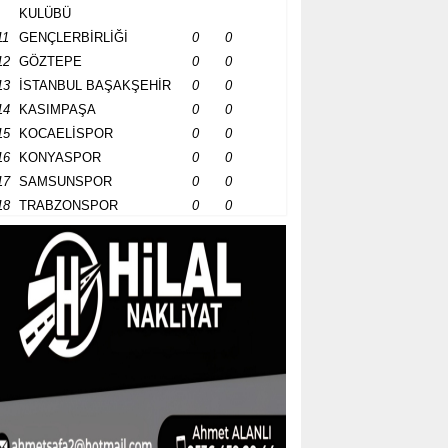
KULÜBÜ
11
GENÇLERBİRLİĞİ
0
0
12
GÖZTEPE
0
0
13
İSTANBUL BAŞAKŞEHİR
0
0
14
KASIMPAŞA
0
0
15
KOCAELİSPOR
0
0
16
KONYASPOR
0
0
17
SAMSUNSPOR
0
0
18
TRABZONSPOR
0
0