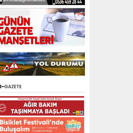
E-
GAZETE