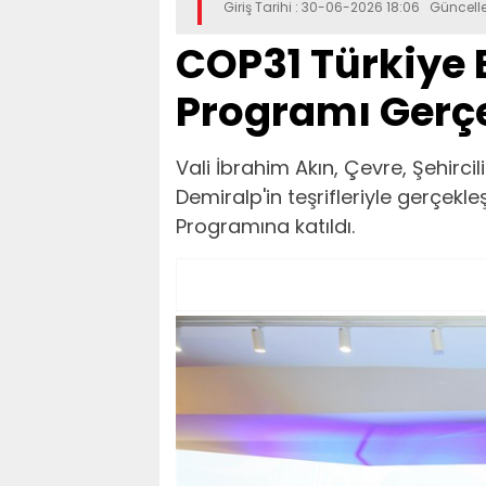
Giriş Tarihi : 30-06-2026 18:06 Güncel
COP31 Türkiye
Programı Gerçe
Vali İbrahim Akın, Çevre, Şehircil
Demiralp'in teşrifleriyle gerçekl
Programına katıldı.