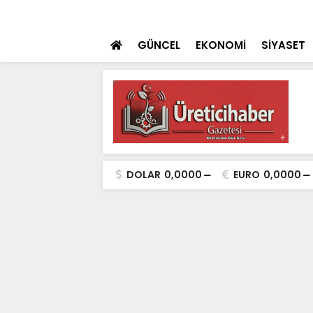
n YÖK ziyareti
SON DAKİKA
Cumhurbaşkanı Er
GÜNCEL
EKONOMİ
SİYASET
DOLAR
0,0000
EURO
0,0000