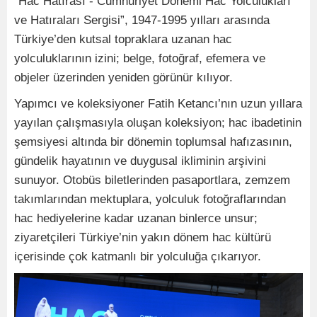
“Hac Hatırası - Cumhuriyet Dönemi Hac Yolculukları
ve Hatıraları Sergisi”, 1947-1995 yılları arasında
Türkiye’den kutsal topraklara uzanan hac
yolculuklarının izini; belge, fotoğraf, efemera ve
objeler üzerinden yeniden görünür kılıyor.
Yapımcı ve koleksiyoner Fatih Ketancı’nın uzun yıllara
yayılan çalışmasıyla oluşan koleksiyon; hac ibadetinin
şemsiyesi altında bir dönemin toplumsal hafızasının,
gündelik hayatının ve duygusal ikliminin arşivini
sunuyor. Otobüs biletlerinden pasaportlara, zemzem
takımlarından mektuplara, yolculuk fotoğraflarından
hac hediyelerine kadar uzanan binlerce unsur;
ziyaretçileri Türkiye’nin yakın dönem hac kültürü
içerisinde çok katmanlı bir yolculuğa çıkarıyor.