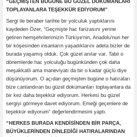
“GEÇMİŞTEN BUGÜNE BU GÜZEL DOKÜMANLARI
TOPLAYANLARA TEŞEKKÜR EDİYORUM”
Sergi ile beraber tarihte bir yolculuk yaptıklarını
kaydeden Özer, “Geçmişte hac farizasını yerine
getiren hemşehrilerimizin Türkiye'nin, Anadolu'nun her
bir köşesinden insanların yaşadıklarını adeta bizler de
burada yaşamış olduk. Çok güzel anılar var. Tabii o
dönemlerde hac yolculuğu bugünkünden çok daha
meşakkatli ama maneviyatı da bir o kadar güçlü diye
düşünüyorum. O açıdan geçmişten bugüne o hatıraları
bize canlandıran bu güzel dokümanları toplayanlara da
bir kez daha teşekkür ediyorum. Herkesi bu güzel
sergiyi görmeye davet ediyorum. Emeği geçenlere de
teşekkür ediyorum” değerlendirmesini yaptı.
“HERKES BURADA KENDİSİNDEN BİR PARÇA,
BÜYÜKLERİNDEN DİNLEDİĞİ HATIRALARINDAN