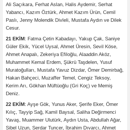
Ali Saçıkara, Ferhat Aslan, Halis Aydemir, Serhat
Yabancı, Kazım Öztürk, Ahmet Kazım Ürün, Cemil
Paslı, Jenny Molendik Divleli, Mustafa Aydın ve Dilek
Cesur.
21 EKİM
: Fatma Çetin Kabadayı, Yakup Çak, Saniye
Güler Ekik, Yücel Uysal, Ahmet Üresin, Sevil Köse,
Ahmet Anapalı, Zekeriya Efiloğlu, Alaaddin Aköz,
Muhammet Kemal Erdem, Şükrü Taşdelen, Yusuf
Muratoğulları, Mustafa Yavuz Dizdar, Ömer Demirbağ,
Hakan Bahçeci, Muzaffer Temel, Cengiz Teksoy,
Kerim Arı, Gökhan Müftüoğlu (Gri Koç) ve Memiş
Deniz.
22 EKİM
: Ayşe Gök, Yunus Aker, Şerife Eker, Ömer
Kılıç, Tayyip Sağ, Kamil Baysal, Saliha Değirmenci
Yavaş, Muammer Ulutürk, Aydın Usta, Abdullah Ağar,
Sibel Uzun, Serdar Tuncer, İbrahim Dıvarcı, Ahmet