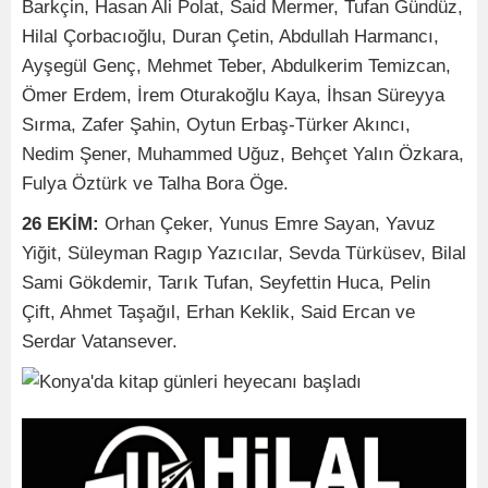
Barkçin, Hasan Ali Polat, Said Mermer, Tufan Gündüz,
Hilal Çorbacıoğlu, Duran Çetin, Abdullah Harmancı,
Ayşegül Genç, Mehmet Teber, Abdulkerim Temizcan,
Ömer Erdem, İrem Oturakoğlu Kaya, İhsan Süreyya
Sırma, Zafer Şahin, Oytun Erbaş-Türker Akıncı,
Nedim Şener, Muhammed Uğuz, Behçet Yalın Özkara,
Fulya Öztürk ve Talha Bora Öge.
26 EKİM:
Orhan Çeker, Yunus Emre Sayan, Yavuz
Yiğit, Süleyman Ragıp Yazıcılar, Sevda Türküsev, Bilal
Sami Gökdemir, Tarık Tufan, Seyfettin Huca, Pelin
Çift, Ahmet Taşağıl, Erhan Keklik, Said Ercan ve
Serdar Vatansever.