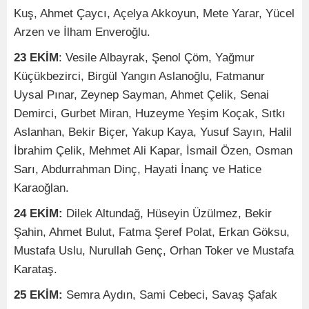
Kuş, Ahmet Çaycı, Açelya Akkoyun, Mete Yarar, Yücel
Arzen ve İlham Enveroğlu.
23 EKİM
: Vesile Albayrak, Şenol Çöm, Yağmur
Küçükbezirci, Birgül Yangın Aslanoğlu, Fatmanur
Uysal Pınar, Zeynep Sayman, Ahmet Çelik, Senai
Demirci, Gurbet Miran, Huzeyme Yeşim Koçak, Sıtkı
Aslanhan, Bekir Biçer, Yakup Kaya, Yusuf Sayın, Halil
İbrahim Çelik, Mehmet Ali Kapar, İsmail Özen, Osman
Sarı, Abdurrahman Dinç, Hayati İnanç ve Hatice
Karaoğlan.
24 EKİM:
Dilek Altundağ, Hüseyin Üzülmez, Bekir
Şahin, Ahmet Bulut, Fatma Şeref Polat, Erkan Göksu,
Mustafa Uslu, Nurullah Genç, Orhan Toker ve Mustafa
Karataş.
25 EKİM:
Semra Aydın, Sami Cebeci, Savaş Şafak