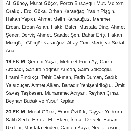
Ali Güney, Murat Göçer, Peren Birsaygılı Mut. Meltem
Orakçı, Erol Göka, Orhan Karaağaç, Yasin Pişgin,
Hakan Yapıcı, Ahmet Melih Karaauğuz, Mehmet
Ercan, Ercan Aslan, Hakkı Balcı, Mustafa Dinç, Ahmet
Şener, Derviş Ahmet, Saadet Şen, Bahar Eriş, Hakan
Mengüç, Güngör Karauğuz, Altay Cem Meriç ve Sedat
Anar.
19 EKİM
: Şermin Yaşar, Mehmet Emin Ay, Caner
Arabacı, Sahura Yağmur Arıcan, Saim Sakaoğlu,
İlhami Fındıkçı, Tahir Sakman, Fatih Duman, Sadık
Yalsızuçar, Ahmet Alkan, Bahadır Yenişehirlioğlu, Ümit
Savaş Taşkesen, Muhammet Acıyan, Reyhan Çınar,
Beyhan Budak ve Yusuf Kaplan.
20 EKİM
: Murat Güzel, Emre Öztürk, Tayyar Yıldırım,
Salih Sedat Ersöz, Elif Eken, İsmail Detseli, Hasan
Ukdem, Mustafa Güden, Canten Kaya, Necip Tosun,