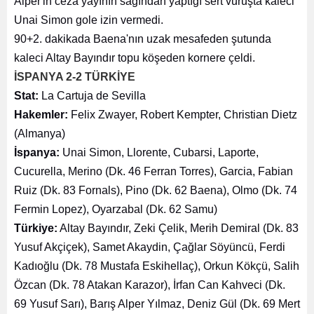
Alper'in ceza yayının sağından yaptığı sert vuruşta kaleci
Unai Simon gole izin vermedi.
90+2. dakikada Baena'nın uzak mesafeden şutunda
kaleci Altay Bayındır topu köşeden kornere çeldi.
İSPANYA 2-2 TÜRKİYE
Stat:
La Cartuja de Sevilla
Hakemler:
Felix Zwayer, Robert Kempter, Christian Dietz
(Almanya)
İspanya:
Unai Simon, Llorente, Cubarsi, Laporte,
Cucurella, Merino (Dk. 46 Ferran Torres), Garcia, Fabian
Ruiz (Dk. 83 Fornals), Pino (Dk. 62 Baena), Olmo (Dk. 74
Fermin Lopez), Oyarzabal (Dk. 62 Samu)
Türkiye:
Altay Bayındır, Zeki Çelik, Merih Demiral (Dk. 83
Yusuf Akçiçek), Samet Akaydin, Çağlar Söyüncü, Ferdi
Kadıoğlu (Dk. 78 Mustafa Eskihellaç), Orkun Kökçü, Salih
Özcan (Dk. 78 Atakan Karazor), İrfan Can Kahveci (Dk.
69 Yusuf Sarı), Barış Alper Yılmaz, Deniz Gül (Dk. 69 Mert