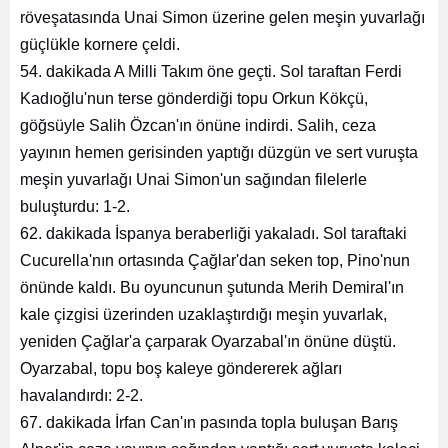
röveşatasında Unai Simon üzerine gelen meşin yuvarlağı
güçlükle kornere çeldi.
54. dakikada A Milli Takım öne geçti. Sol taraftan Ferdi
Kadıoğlu'nun terse gönderdiği topu Orkun Kökçü,
göğsüyle Salih Özcan'ın önüne indirdi. Salih, ceza
yayının hemen gerisinden yaptığı düzgün ve sert vuruşta
meşin yuvarlağı Unai Simon'un sağından filelerle
buluşturdu: 1-2.
62. dakikada İspanya beraberliği yakaladı. Sol taraftaki
Cucurella'nın ortasında Çağlar'dan seken top, Pino'nun
önünde kaldı. Bu oyuncunun şutunda Merih Demiral'ın
kale çizgisi üzerinden uzaklaştırdığı meşin yuvarlak,
yeniden Çağlar'a çarparak Oyarzabal'ın önüne düştü.
Oyarzabal, topu boş kaleye göndererek ağları
havalandırdı: 2-2.
67. dakikada İrfan Can'ın pasında topla buluşan Barış