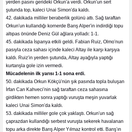
yerden pasını gerideki Orkun'a verdi. Orkun'un sert
şutunda top, kaleci Unai Simon'da kaldı.
42. dakikada milliler beraberlik golünü attı. Sağ taraftan
Orkun'un kullandığı kornerde Barış Alper'in indirdiği topu
altıpas önünde Deniz Gül ağlara yolladı: 1-1.
45. dakikada İspanya etkili geldi. Fabian Ruiz, Olmo'nun
pasıyla ceza sahası içinde kaleci Altay ile karşı karşıya
kaldı. Ruiz'in yerden şutunda, Altay ayağıyla yaptığı
kurtarışla gole izin vermedi.
Mücadelenin ilk yarısı 1-1 sona erdi.
50. dakikada Orkun Kökçü'nün şık pasında topla buluşan
İrfan Can Kahveci'nin sağ taraftan ceza sahasına
girdikten hemen sonra yaptığı vuruşta meşin yuvarlak
kaleci Unai Simon'da kaldı.
53. dakikada milliler gole çok yaklaştı. Orkun'un sağ
çaprazdan kullandığı serbest vuruşta sekerek havalanan
topu arka direkte Barış Alper Yılmaz kontrol etti. Barış'ın