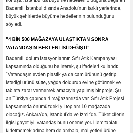
konuştu. İstanbul'da büyüme hedefleri olduğuna değinen
Bademli, İstanbul dışında Anadolu'nun farklı yerlerinde,
büyük şehirlerde büyüme hedeflerinin bulunduğunu
söyledi.
"4 BİN 500 MAĞAZAYA ULAŞTIKTAN SONRA
VATANDAŞIN BEKLENTİSİ DEĞİŞTİ"
Bademli, dolum istasyonlarının Sıfır Atık Kampanyası
kapsamında olduğunu belirterek, şu ifadeleri kullandı:
"Vatandaşın evden plastik ya da cam ürününü getirip
istediği ürünü sütte, yağda doldurup evine götürmek ve
tabiata zarar vermemek amacıyla yapılmış bir proje. Şu
an Türkiye çapında 4 mağazamızda var. Sıfır Atık Projesi
kapsamında önümüzdeki yıl toplam 10 mağazada
olacağız. Ankara'da, İstanbul'da ve İzmir'de. Tüketicilerin
ilgisi gayet iyi, vatandaş bunu önemsiyor. Hem tabiatı
kirletmemek adına hem de ambalaj maliyetleri ürüne