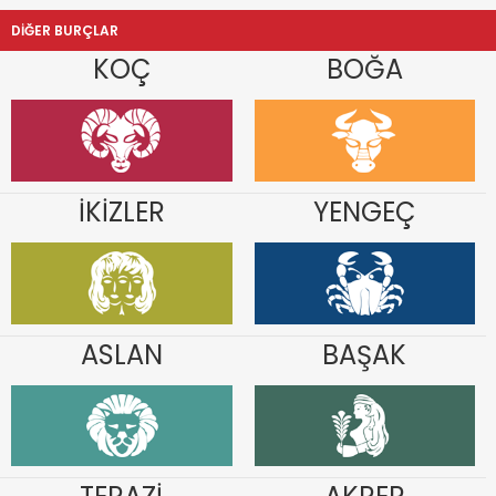
DİĞER BURÇLAR
KOÇ
BOĞA
İKİZLER
YENGEÇ
ASLAN
BAŞAK