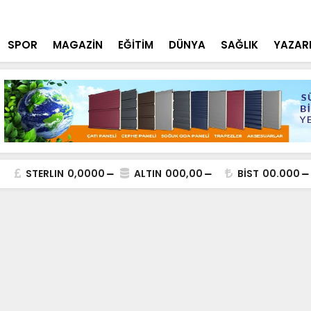
tçi'den YÖK ziyareti
Cumhurbaşk
SPOR
MAGAZİN
EĞİTİM
DÜNYA
SAĞLIK
YAZAR
STERLIN
0,0000
ALTIN
000,00
BİST
00.000