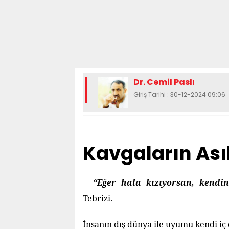
Dr. Cemil Paslı
Giriş Tarihi : 30-12-2024 09:06
Kavgaların Ası
“Eğer hala kızıyorsan, kendi
Tebrizi.
İnsanın dış dünya ile uyumu kendi iç 