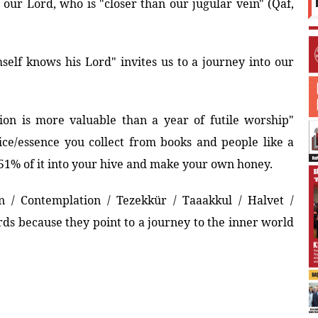
our Lord, who is "closer than our jugular vein" (Qaf,
elf knows his Lord" invites us to a journey into our
on is more valuable than a year of futile worship"
uice/essence you collect from books and people like a
51% of it into your hive and make your own honey.
n / Contemplation / Tezekkür / Taaakkul / Halvet /
rds because they point to a journey to the inner world