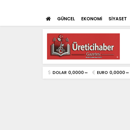
 teklifi TBMM'ye sunuldu
SON DAKİKA
İçişleri Bakanı Çif
GÜNCEL
EKONOMİ
SİYASET
DOLAR
0,0000
EURO
0,0000