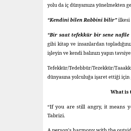
yolu da iç dünyamıza yönelmekten ge
“Kendini bilen Rabbini bilir”
ilkesi
“Bir saat tefekkür bir sene nafile
gibi kitap ve insanlardan topladığın
işleyin ve kendi balınızı yapın tavsiy
Tefekkür/Tedebbür/Tezekkür/Taaakk
dünyasına yolculuğa işaret ettiği için
What is 
“If you are still angry, it means 
Tabrizi.
A person's harmony with the outside