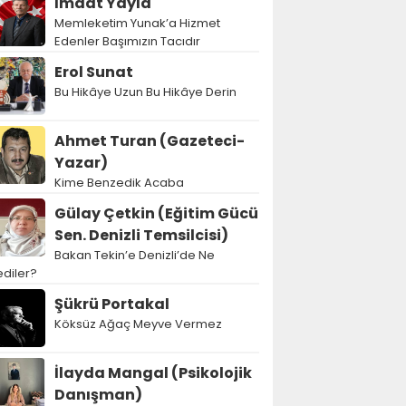
İmdat Yayla
Memleketim Yunak’a Hizmet
Edenler Başımızın Tacıdır
Erol Sunat
Bu Hikâye Uzun Bu Hikâye Derin
Ahmet Turan (Gazeteci-
Yazar)
Kime Benzedik Acaba
Gülay Çetkin (Eğitim Gücü
Sen. Denizli Temsilcisi)
Bakan Tekin’e Denizli’de Ne
diler?
Şükrü Portakal
Köksüz Ağaç Meyve Vermez
İlayda Mangal (Psikolojik
Danışman)