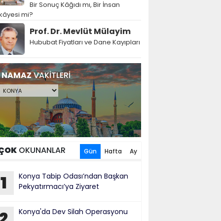
Bir Sonuç Kâğıdı mı, Bir İnsan
kâyesi mi?
Prof. Dr. Mevlüt Mülayim
Hububat Fiyatları ve Dane Kayıpları
NAMAZ
VAKİTLERİ
ÇOK
OKUNANLAR
Gün
Hafta
Ay
Konya Tabip Odası’ndan Başkan
1
Pekyatırmacı’ya Ziyaret
Konya'da Dev Silah Operasyonu
2