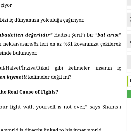
çiyor.
 bizi iç dünyamıza yolculuğa çağırıyor.
 ibadetten değerlidir”
Hadis-i Şerif’i bir
“bal arısı”
ız nektar/usare/öz leri en az %51 kovanınıza çekilerek
esinde bulunuyor.
Ed
ul/Halvet/İnziva/İtikaf gibi kelimeler insanın iç
en kıymetli
kelimeler değil mi?
the Real Cause of Fights?
your fight with yourself is not over,” says Shams-i
 world is directly linked to his inner world.