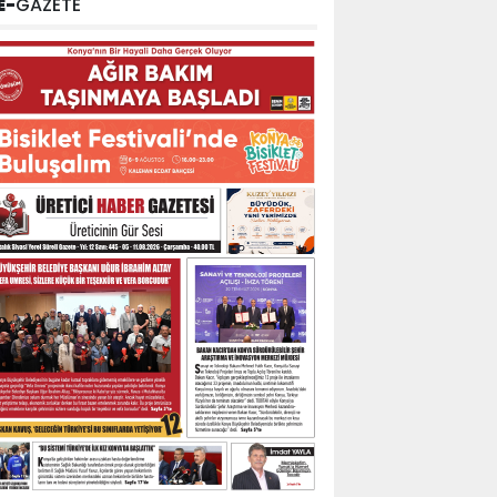
E-
GAZETE