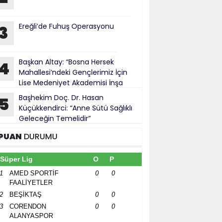
Ereğli’de Fuhuş Operasyonu
3
Başkan Altay: “Bosna Hersek
4
Mahallesi’ndeki Gençlerimiz İçin
Lise Medeniyet Akademisi İnşa
iyoruz”
Başhekim Doç. Dr. Hasan
5
Küçükkendirci: “Anne Sütü Sağlıklı
Geleceğin Temelidir”
PUAN
DURUMU
Süper Lig
O
P
1
AMED SPORTİF
0
0
FAALİYETLER
2
BEŞİKTAŞ
0
0
3
CORENDON
0
0
ALANYASPOR