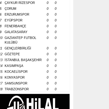
4
ÇAYKUR RİZESPOR
0
0
5
ÇORUM
0
0
6
ERZURUMSPOR
0
0
7
EYÜPSPOR
0
0
8
FENERBAHÇE
0
0
9
GALATASARAY
0
0
10
GAZİANTEP FUTBOL
0
0
KULÜBÜ
11
GENÇLERBİRLİĞİ
0
0
12
GÖZTEPE
0
0
13
İSTANBUL BAŞAKŞEHİR
0
0
14
KASIMPAŞA
0
0
15
KOCAELİSPOR
0
0
16
KONYASPOR
0
0
17
SAMSUNSPOR
0
0
18
TRABZONSPOR
0
0