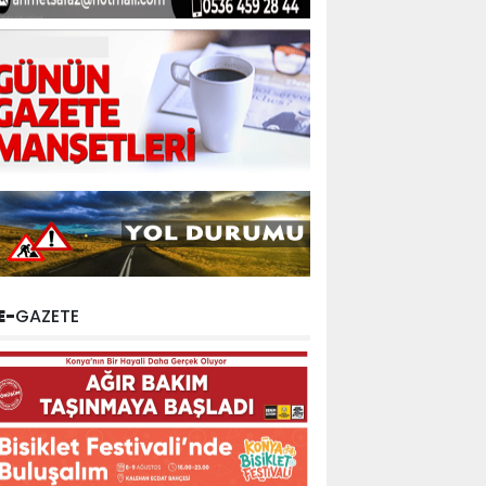
E-
GAZETE