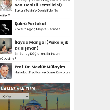
Sen. Denizli Temsilcisi)
Bakan Tekin’e Denizli’de Ne
diler?
Şükrü Portakal
Köksüz Ağaç Meyve Vermez
İlayda Mangal (Psikolojik
Danışman)
Bir Sonuç Kâğıdı mı, Bir İnsan
kâyesi mi?
Prof. Dr. Mevlüt Mülayim
Hububat Fiyatları ve Dane Kayıpları
NAMAZ
VAKİTLERİ