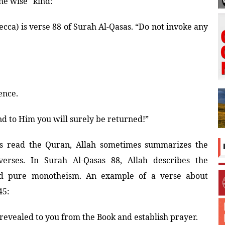
he wise" kind:
cca) is verse 88 of Surah Al-Qasas. “Do not invoke any
ence.
d to Him you will surely be returned!”
ys read the Quran, Allah sometimes summarizes the
erses. In Surah Al-Qasas 88, Allah describes the
and pure monotheism. An example of a verse about
45:
evealed to you from the Book and establish prayer.