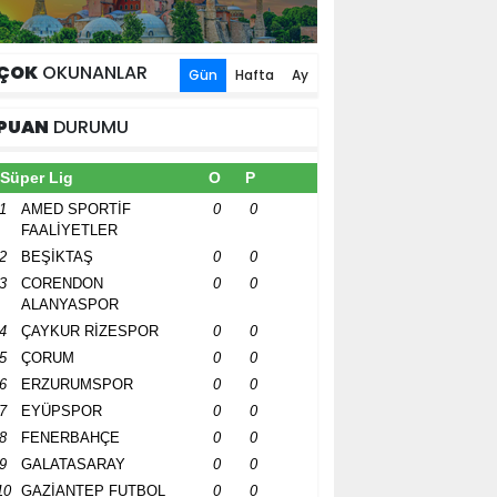
ÇOK
OKUNANLAR
Gün
Hafta
Ay
PUAN
DURUMU
Süper Lig
O
P
1
AMED SPORTİF
0
0
FAALİYETLER
2
BEŞİKTAŞ
0
0
3
CORENDON
0
0
ALANYASPOR
4
ÇAYKUR RİZESPOR
0
0
5
ÇORUM
0
0
6
ERZURUMSPOR
0
0
7
EYÜPSPOR
0
0
8
FENERBAHÇE
0
0
9
GALATASARAY
0
0
10
GAZİANTEP FUTBOL
0
0