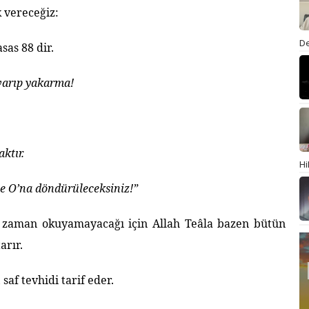
 vereceğiz:
De
sas 88 dir.
lvarıp yakarma!
ktır.
Hi
e O’na döndürüleceksiniz!”
 zaman okuyamayacağı için Allah Teâla bazen bütün
arır.
saf tevhidi tarif eder.