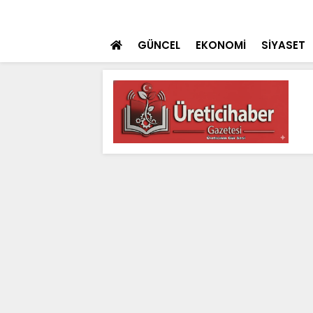
 teklifi TBMM'ye sunuldu
SON DAKİKA
İçişleri Bakanı Çif
GÜNCEL
EKONOMİ
SİYASET