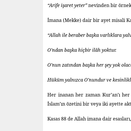
“Arife işaret yeter”
nevinden bir örnek
İmana (Mekke) dair bir ayet misali Ka
“Allah ile beraber başka varlıklara ya
O’ndan başka hiçbir ilâh yoktur.
O’nun zatından başka her şey yok olaca
Hüküm yalnızca O’nundur ve kesinlikl
Her inanan her zaman Kur’an’ı her
İslam’ın özetini bir veya iki ayette akt
Kasas 88 de Allah imana dair esasları, 