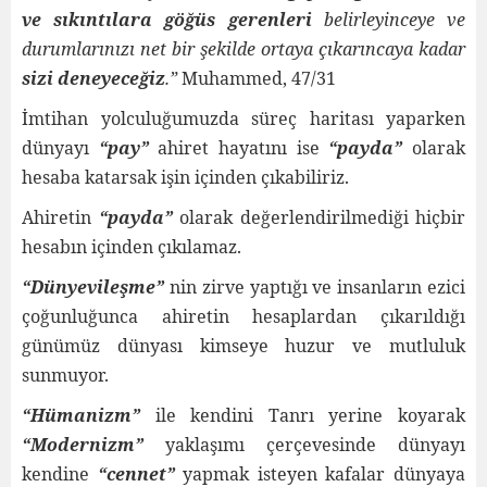
ve sıkıntılara göğüs gerenleri
belirleyinceye ve
durumlarınızı net bir şekilde ortaya çıkarıncaya kadar
sizi deneyeceğiz
.”
Muhammed, 47/31
İmtihan yolculuğumuzda süreç haritası yaparken
dünyayı
“pay”
ahiret hayatını ise
“payda”
olarak
hesaba katarsak işin içinden çıkabiliriz.
Ahiretin
“payda”
olarak değerlendirilmediği hiçbir
hesabın içinden çıkılamaz.
“Dünyevileşme”
nin zirve yaptığı ve insanların ezici
çoğunluğunca ahiretin hesaplardan çıkarıldığı
günümüz dünyası kimseye huzur ve mutluluk
sunmuyor.
“Hümanizm”
ile kendini Tanrı yerine koyarak
“Modernizm”
yaklaşımı çerçevesinde dünyayı
kendine
“cennet”
yapmak isteyen kafalar dünyaya