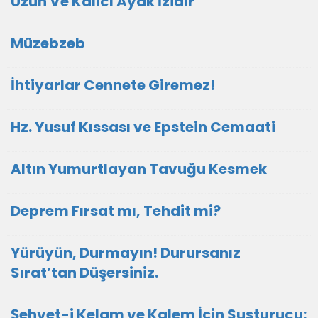
Uzun Ve Kalıcı Ayak İzidir
Müzebzeb
İhtiyarlar Cennete Giremez!
Hz. Yusuf Kıssası ve Epstein Cemaati
Altın Yumurtlayan Tavuğu Kesmek
Deprem Fırsat mı, Tehdit mi?
Yürüyün, Durmayın! Durursanız
Sırat’tan Düşersiniz.
Şehvet-i Kelam ve Kalem İçin Susturucu: