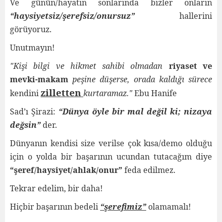
Ve günün/hayatın sonlarında bizler onların
“haysiyetsiz/şerefsiz/onursuz”
hallerini
görüyoruz.
Unutmayın!
"Kişi bilgi ve hikmet sahibi olmadan
riyaset ve
mevki-makam
peşine düşerse, orada kaldığı sürece
zilletten
kendini
kurtaramaz."
Ebu Hanife
Sad’ı Şirazi:
“Dünya öyle bir mal değil ki; nizaya
değsin”
der.
Dünyanın kendisi size verilse çok kısa/demo olduğu
için o yolda bir başarının ucundan tutacağım diye
“şeref/haysiyet/ahlak/onur”
feda edilmez.
Tekrar edelim, bir daha!
Hiçbir başarının bedeli
“şerefimiz”
olamamalı!