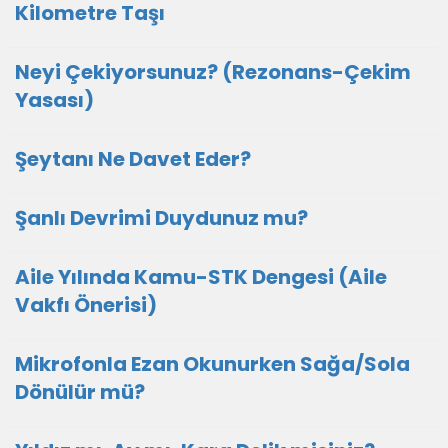
Kilometre Taşı
Neyi Çekiyorsunuz? (Rezonans-Çekim
Yasası)
Şeytanı Ne Davet Eder?
Şanlı Devrimi Duydunuz mu?
Aile Yılında Kamu-STK Dengesi (Aile
Vakfı Önerisi)
Mikrofonla Ezan Okunurken Sağa/Sola
Dönülür mü?