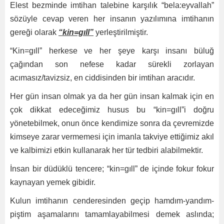
Elest bezminde imtihan talebine karşılık “bela:eyvallah”
sözüyle cevap veren her insanın yazılımına imtihanın
gereği olarak
“kin=gıll”
yerleştirilmiştir.
“Kin=gıll” herkese ve her şeye karşı insanı büluğ
çağından son nefese kadar sürekli zorlayan
acımasız/tavizsiz, en ciddisinden bir imtihan aracıdır.
Her gün insan olmak ya da her gün insan kalmak için en
çok dikkat edeceğimiz husus bu “kin=gıll”i doğru
yönetebilmek, onun önce kendimize sonra da çevremizde
kimseye zarar vermemesi için imanla takviye ettiğimiz akıl
ve kalbimizi etkin kullanarak her tür tedbiri alabilmektir.
İnsan bir düdüklü tencere; “kin=gıll” de içinde fokur fokur
kaynayan yemek gibidir.
Kulun imtihanın cenderesinden geçip hamdım-yandım-
piştim aşamalarını tamamlayabilmesi demek aslında;