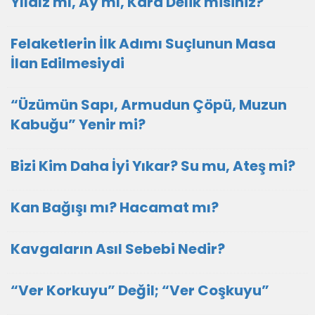
Yıldız mı, Ay mı, Kara Delik misiniz?
Felaketlerin İlk Adımı Suçlunun Masa
İlan Edilmesiydi
“Üzümün Sapı, Armudun Çöpü, Muzun
Kabuğu” Yenir mi?
Bizi Kim Daha İyi Yıkar? Su mu, Ateş mi?
Kan Bağışı mı? Hacamat mı?
Kavgaların Asıl Sebebi Nedir?
“Ver Korkuyu” Değil; “Ver Coşkuyu”