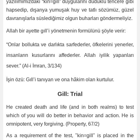
yazılımımızdaki “kin=gill” duygularını düdüklü tencere gibi
hapsedip, dışarıya yumuşak huy ve tatlı sözümüz, güzel
davranışlarla süslediğimiz olgun buharları göndermeliyiz.
Allah bir ayette gıll’i yönetmenin formülünü şöyle verir:
“Onlar bollukta ve darlıkta sarfederler, öfkelerini yenerler,
insanların kusurlarını affederler. Allah iyilik yapanları
sever.” (Al-i İmran, 3/134)
İşin özü: Gıll’i tanıyan ve ona hâkim olan kurtulur.
Gill: Trial
He created death and life (and in both realms) to test
which of you will do better in behavior and action. He is
omnipotent, very forgiving. (Property, 67/2)
As a requirement of the test, "kin=gill" is placed in the