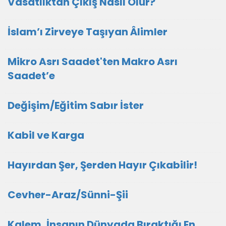
Vasatlıktan Çıkış Nasıl Olur?
İslam’ı Zirveye Taşıyan Âlimler
Mikro Asrı Saadet'ten Makro Asrı
Saadet’e
Değişim/Eğitim Sabır İster
Kabil ve Karga
Hayırdan Şer, Şerden Hayır Çıkabilir!
Cevher-Araz/Sünni-Şii
Kalem, İnsanın Dünyada Bıraktığı En