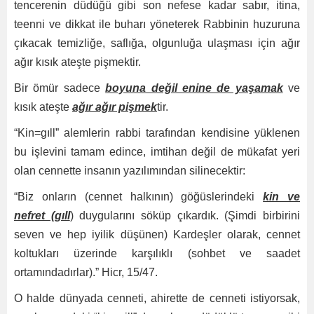
tencerenin düdüğü gibi son nefese kadar sabır, itina,
teenni ve dikkat ile buharı yöneterek Rabbinin huzuruna
çıkacak temizliğe, saflığa, olgunluğa ulaşması için ağır
ağır kısık ateşte pişmektir.
Bir ömür sadece
boyuna değil enine de yaşamak
ve
kısık ateşte
ağır ağır pişmek
tir.
“Kin=gıll” alemlerin rabbi tarafından kendisine yüklenen
bu işlevini tamam edince, imtihan değil de mükafat yeri
olan cennette insanın yazılımından silinecektir:
“Biz onların (cennet halkının) göğüslerindeki
kin ve
nefret (gıll
) duygularını söküp çıkardık. (Şimdi birbirini
seven ve hep iyilik düşünen) Kardeşler olarak, cennet
koltukları üzerinde karşılıklı (sohbet ve saadet
ortamındadırlar).” Hicr, 15/47.
O halde dünyada cenneti, ahirette de cenneti istiyorsak,