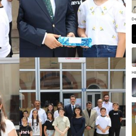
De
Hi