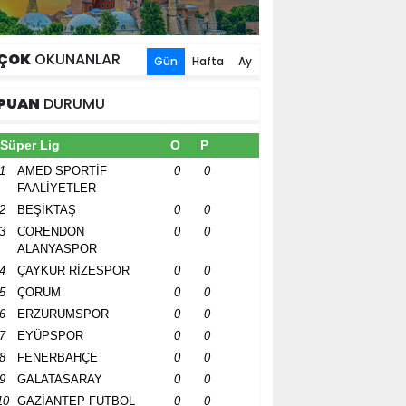
ÇOK
OKUNANLAR
Gün
Hafta
Ay
PUAN
DURUMU
Süper Lig
O
P
1
AMED SPORTİF
0
0
FAALİYETLER
2
BEŞİKTAŞ
0
0
3
CORENDON
0
0
ALANYASPOR
4
ÇAYKUR RİZESPOR
0
0
5
ÇORUM
0
0
6
ERZURUMSPOR
0
0
7
EYÜPSPOR
0
0
8
FENERBAHÇE
0
0
9
GALATASARAY
0
0
10
GAZİANTEP FUTBOL
0
0