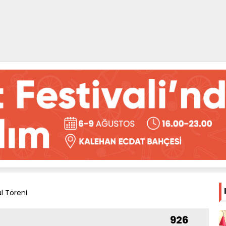
l Töreni
926