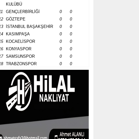
KULÜBÜ
11
GENÇLERBİRLİĞİ
0
0
12
GÖZTEPE
0
0
13
İSTANBUL BAŞAKŞEHİR
0
0
14
KASIMPAŞA
0
0
15
KOCAELİSPOR
0
0
16
KONYASPOR
0
0
17
SAMSUNSPOR
0
0
18
TRABZONSPOR
0
0