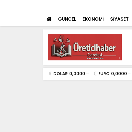
 teklifi TBMM'ye sunuldu
SON DAKİKA
İçişleri Bakanı Çif
GÜNCEL
EKONOMİ
SİYASET
DOLAR
0,0000
EURO
0,0000