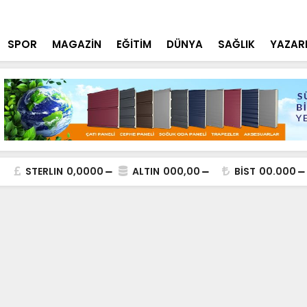
tçi'den YÖK ziyareti
Cumhurbaşk
SPOR
MAGAZİN
EĞİTİM
DÜNYA
SAĞLIK
YAZAR
STERLIN
0,0000
ALTIN
000,00
BİST
00.000