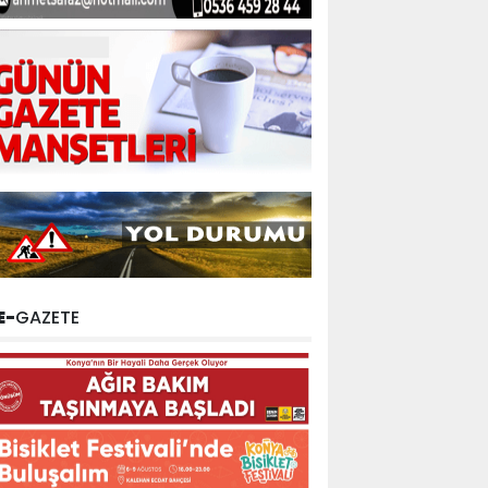
E-
GAZETE