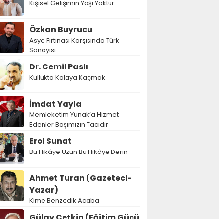
Kişisel Gelişimin Yaşı Yoktur
Özkan Buyrucu
Asya Fırtınası Karşısında Türk
Sanayisi
Dr. Cemil Paslı
Kullukta Kolaya Kaçmak
İmdat Yayla
Memleketim Yunak’a Hizmet
Edenler Başımızın Tacıdır
Erol Sunat
Bu Hikâye Uzun Bu Hikâye Derin
Ahmet Turan (Gazeteci-
Yazar)
Kime Benzedik Acaba
Gülay Çetkin (Eğitim Gücü