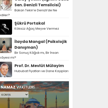
Sen. Denizli Temsilcisi)
Bakan Tekin’e Denizli’de Ne
diler?
Şükrü Portakal
Köksüz Ağaç Meyve Vermez
İlayda Mangal (Psikolojik
Danışman)
Bir Sonuç Kâğıdı mı, Bir İnsan
kâyesi mi?
Prof. Dr. Mevlüt Mülayim
Hububat Fiyatları ve Dane Kayıpları
NAMAZ
VAKİTLERİ