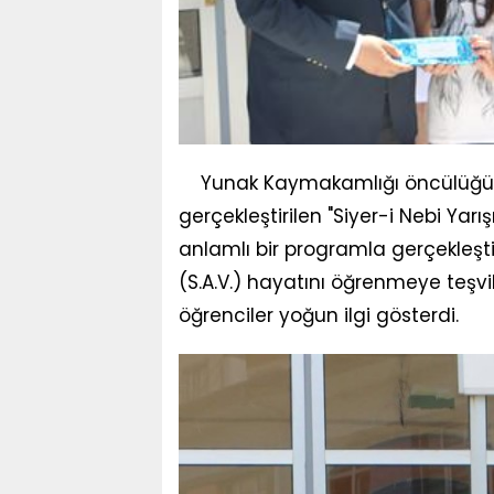
Yunak Kaymakamlığı öncülüğün
gerçekleştirilen "Siyer-i Nebi Ya
anlamlı bir programla gerçekleş
(S.A.V.) hayatını öğrenmeye teş
öğrenciler yoğun ilgi gösterdi.