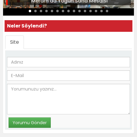
Meram’da Yoğun Saha Mesaisi
Neler Söylendi?
Site