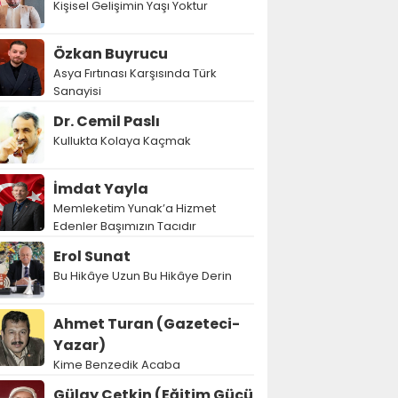
Kişisel Gelişimin Yaşı Yoktur
Özkan Buyrucu
Asya Fırtınası Karşısında Türk
Sanayisi
Dr. Cemil Paslı
Kullukta Kolaya Kaçmak
İmdat Yayla
Memleketim Yunak’a Hizmet
Edenler Başımızın Tacıdır
Erol Sunat
Bu Hikâye Uzun Bu Hikâye Derin
Ahmet Turan (Gazeteci-
Yazar)
Kime Benzedik Acaba
Gülay Çetkin (Eğitim Gücü