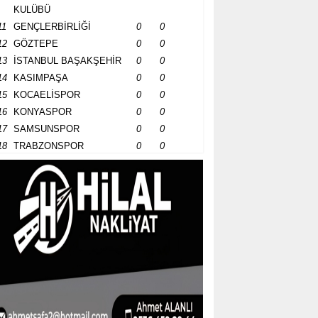
KULÜBÜ
11
GENÇLERBİRLİĞİ
0
0
12
GÖZTEPE
0
0
13
İSTANBUL BAŞAKŞEHİR
0
0
14
KASIMPAŞA
0
0
15
KOCAELİSPOR
0
0
16
KONYASPOR
0
0
17
SAMSUNSPOR
0
0
18
TRABZONSPOR
0
0