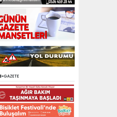
E-
GAZETE