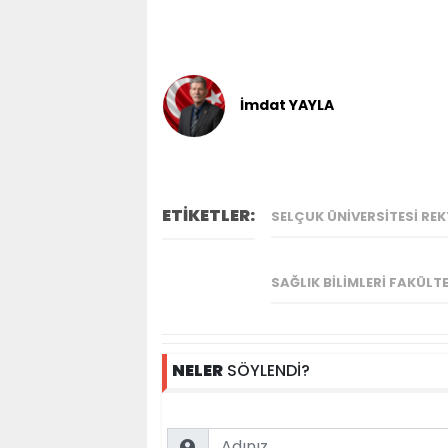
İmdat YAYLA
ETİKETLER:
SELÇUK ÜNIVERSITESI RE
SAĞLIK BILIMLERI FAKÜLT
NELER
SÖYLENDİ?
Name