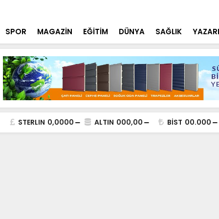
tçi'den YÖK ziyareti
Cumhurbaşk
SPOR
MAGAZİN
EĞİTİM
DÜNYA
SAĞLIK
YAZAR
STERLIN
0,0000
ALTIN
000,00
BİST
00.000