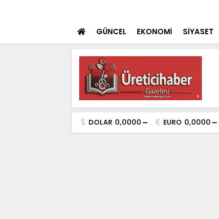
 teklifi TBMM'ye sunuldu
SON DAKİKA
İçişleri Bakanı Çif
GÜNCEL
EKONOMİ
SİYASET
DOLAR
0,0000
EURO
0,0000