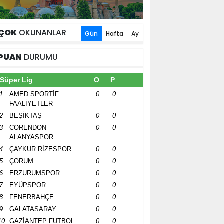
ÇOK
OKUNANLAR
Gün
Hafta
Ay
PUAN
DURUMU
Süper Lig
O
P
1
AMED SPORTİF
0
0
FAALİYETLER
2
BEŞİKTAŞ
0
0
3
CORENDON
0
0
ALANYASPOR
4
ÇAYKUR RİZESPOR
0
0
5
ÇORUM
0
0
6
ERZURUMSPOR
0
0
7
EYÜPSPOR
0
0
8
FENERBAHÇE
0
0
9
GALATASARAY
0
0
10
GAZİANTEP FUTBOL
0
0