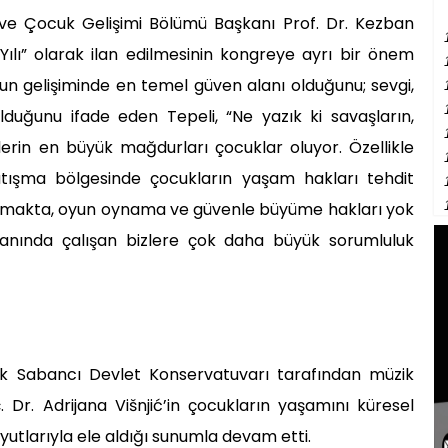
e Çocuk Gelişimi Bölümü Başkanı Prof. Dr. Kezban
e Yılı” olarak ilan edilmesinin kongreye ayrı bir önem
ğun gelişiminde en temel güven alanı olduğunu; sevgi,
lduğunu ifade eden Tepeli, “Ne yazık ki savaşların,
lerin en büyük mağdurları çocuklar oluyor. Özellikle
ışma bölgesinde çocukların yaşam hakları tehdit
alınmakta, oyun oynama ve güvenle büyüme hakları yok
 alanında çalışan bizlere çok daha büyük sorumluluk
lek Sabancı Devlet Konservatuvarı tarafından müzik
ç. Dr. Adrijana Višnjić’in çocukların yaşamını küresel
utlarıyla ele aldığı sunumla devam etti.