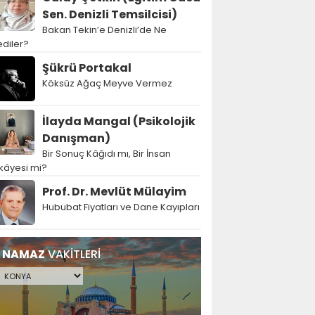
Sen. Denizli Temsilcisi)
Bakan Tekin’e Denizli’de Ne
diler?
Şükrü Portakal
Köksüz Ağaç Meyve Vermez
İlayda Mangal (Psikolojik
Danışman)
Bir Sonuç Kâğıdı mı, Bir İnsan
kâyesi mi?
Prof. Dr. Mevlüt Mülayim
Hububat Fiyatları ve Dane Kayıpları
NAMAZ
VAKİTLERİ