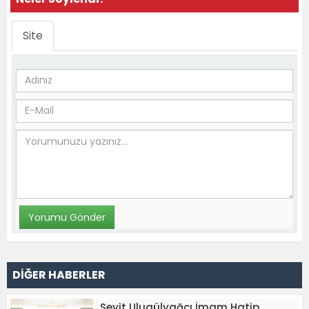
Site
DİĞER HABERLER
Seyit Ulugülyağcı İmam Hatip