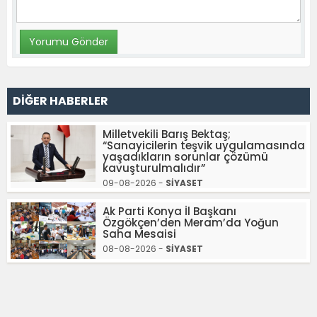
DİĞER HABERLER
Milletvekili Barış Bektaş;
“Sanayicilerin teşvik uygulamasında
yaşadıkların sorunlar çözümü
kavuşturulmalıdır”
09-08-2026 -
SİYASET
Ak Parti Konya İl Başkanı
Özgökçen’den Meram’da Yoğun
Saha Mesaisi
08-08-2026 -
SİYASET