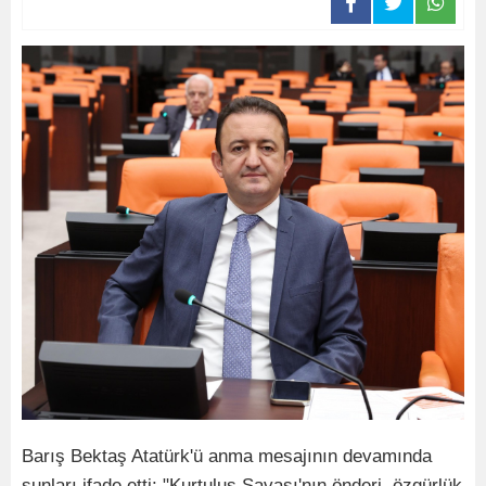
Barış Bektaş Atatürk'ü anma mesajının devamında
şunları ifade etti: "Kurtuluş Savaşı'nın önderi, özgürlük