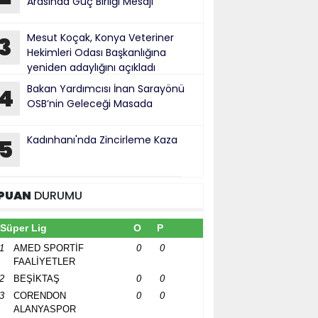
Arasında Güç Birliği Mesajı
Mesut Koçak, Konya Veteriner
3
Hekimleri Odası Başkanlığına
yeniden adaylığını açıkladı
Bakan Yardımcısı İnan Sarayönü
4
OSB’nin Geleceği Masada
Kadınhanı'nda Zincirleme Kaza
5
PUAN
DURUMU
Süper Lig
O
P
1
AMED SPORTİF
0
0
FAALİYETLER
2
BEŞİKTAŞ
0
0
3
CORENDON
0
0
ALANYASPOR