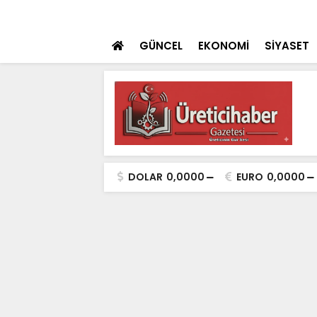
nin Açılışı Coşkuyla Gerçekleşti
SON DAKİKA
Bozkır’da Geleceği
GÜNCEL
EKONOMİ
SİYASET
DOLAR
0,0000
EURO
0,0000