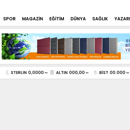
n Temelleri Atılıyor
Konya Poli
SPOR
MAGAZİN
EĞİTİM
DÜNYA
SAĞLIK
YAZAR
STERLIN
0,0000
ALTIN
000,00
BİST
00.000