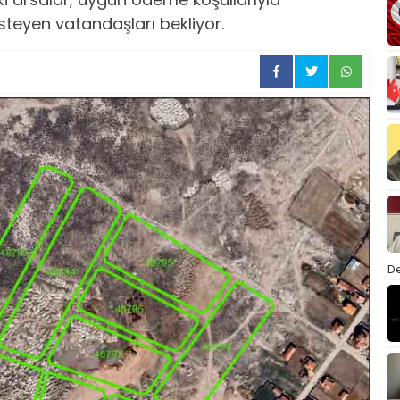
isteyen vatandaşları bekliyor.
De