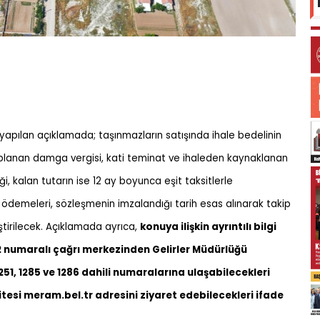
apılan açıklamada; taşınmazların satışında ihale bedelinin
saplanan damga vergisi, kati teminat ve ihaleden kaynaklanan
i, kalan tutarın ise 12 ay boyunca eşit taksitlerle
t ödemeleri, sözleşmenin imzalandığı tarih esas alınarak takip
tirilecek. Açıklamada ayrıca,
konuya ilişkin ayrıntılı bilgi
 numaralı çağrı merkezinden Gelirler Müdürlüğü
1, 1285 ve 1286 dahili numaralarına ulaşabilecekleri
tesi meram.bel.tr adresini ziyaret edebilecekleri ifade