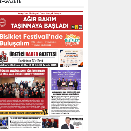
E-
GAZETE