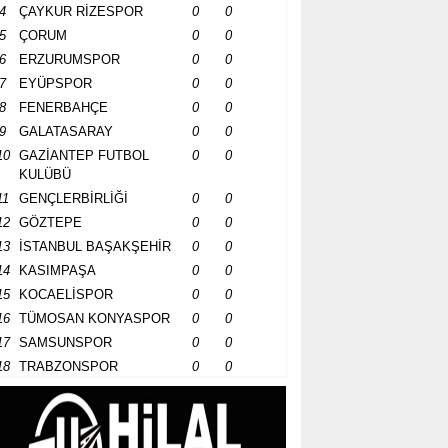
4
ÇAYKUR RİZESPOR
0
0
5
ÇORUM
0
0
6
ERZURUMSPOR
0
0
7
EYÜPSPOR
0
0
8
FENERBAHÇE
0
0
9
GALATASARAY
0
0
10
GAZİANTEP FUTBOL
0
0
KULÜBÜ
11
GENÇLERBİRLİĞİ
0
0
12
GÖZTEPE
0
0
13
İSTANBUL BAŞAKŞEHİR
0
0
14
KASIMPAŞA
0
0
15
KOCAELİSPOR
0
0
16
TÜMOSAN KONYASPOR
0
0
17
SAMSUNSPOR
0
0
18
TRABZONSPOR
0
0