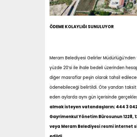
ÖDEME KOLAYLIĞI SUNULUYOR
Meram Belediyesi Gelirler Müdürlüğü’nden y
yüzde 20’si ile ihale bedeli üzerinden he
diğer masraflar peşin olarak tahsil edileceğ
ödenebileceği belirtildi. Öte yandan taksi
eden aylarda aynı gün içerisinde gerçekleş
almak isteyen vatandaşların; 444 3 042
Gayrimenkul Yönetim Bürosunun 1228, 125
veya Meram Belediyesi resmi internet si
edildi.