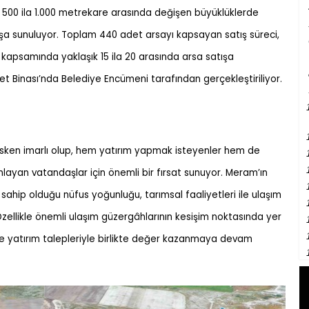
, 500 ila 1.000 metrekare arasında değişen büyüklüklerde
tışa sunuluyor. Toplam 440 adet arsayı kapsayan satış süreci,
le kapsamında yaklaşık 15 ila 20 arasında arsa satışa
met Binası’nda Belediye Encümeni tarafından gerçekleştiriliyor.
esken imarlı olup, hem yatırım yapmak isteyenler hem de
ayan vatandaşlar için önemli bir fırsat sunuyor. Meram’ın
 sahip olduğu nüfus yoğunluğu, tarımsal faaliyetleri ile ulaşım
. Özellikle önemli ulaşım güzergâhlarının kesişim noktasında yer
ve yatırım talepleriyle birlikte değer kazanmaya devam