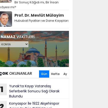
Bir Sonuç Kâğıdı mı, Bir İnsan
kâyesi mi?
Prof. Dr. Mevlüt Mülayim
Hububat Fiyatları ve Dane Kayıpları
NAMAZ
VAKİTLERİ
ÇOK
OKUNANLAR
Gün
Hafta
Ay
Yunak’ta Kayıp Vatandaş
1
Seferberlik Sonucu Sağ Olarak
Bulundu
Konyaspor İle 1922 Akşehirspor
2