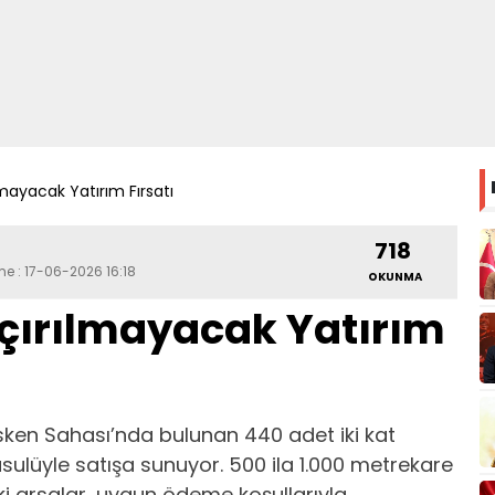
ayacak Yatırım Fırsatı
718
me : 17-06-2026 16:18
OKUNMA
ırılmayacak Yatırım
ken Sahası’nda bulunan 440 adet iki kat
usulüyle satışa sunuyor. 500 ila 1.000 metrekare
i arsalar, uygun ödeme koşullarıyla