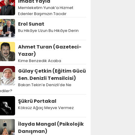
İmdat Yayla
Memleketim Yunak’a Hizmet
Edenler Başımızın Tacıdır
Erol Sunat
Bu Hikâye Uzun Bu Hikâye Derin
Ahmet Turan (Gazeteci-
Yazar)
Kime Benzedik Acaba
Gülay Çetkin (Eğitim Gücü
Sen. Denizli Temsilcisi)
Bakan Tekin’e Denizli’de Ne
diler?
Şükrü Portakal
Köksüz Ağaç Meyve Vermez
İlayda Mangal (Psikolojik
Danışman)