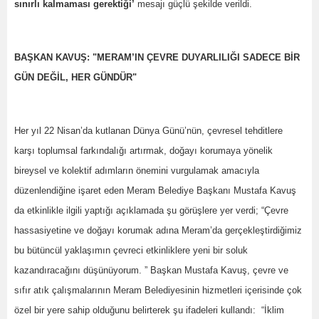
sınırlı kalmaması gerektiği’
mesajı güçlü şekilde verildi.
BAŞKAN KAVUŞ: "MERAM’IN ÇEVRE DUYARLILIĞI SADECE BİR
GÜN DEĞİL, HER GÜNDÜR"
Her yıl 22 Nisan’da kutlanan Dünya Günü’nün, çevresel tehditlere
karşı toplumsal farkındalığı artırmak, doğayı korumaya yönelik
bireysel ve kolektif adımların önemini vurgulamak amacıyla
düzenlendiğine işaret eden Meram Belediye Başkanı Mustafa Kavuş
da etkinlikle ilgili yaptığı açıklamada şu görüşlere yer verdi; “Çevre
hassasiyetine ve doğayı korumak adına Meram’da gerçekleştirdiğimiz
bu bütüncül yaklaşımın çevreci etkinliklere yeni bir soluk
kazandıracağını düşünüyorum. ” Başkan Mustafa Kavuş, çevre ve
sıfır atık çalışmalarının Meram Belediyesinin hizmetleri içerisinde çok
özel bir yere sahip olduğunu belirterek şu ifadeleri kullandı: “İklim