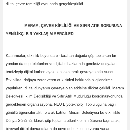
dijital çevre temizliği aynı anda gerçekleştirildi.
MERAM, ÇEVRE KİRLİLİĞİ VE SIFIR ATIK SORUNUNA
YENİLİKÇİ BİR YAKLAŞIM SERGİLEDİ
Katılımcılar, etkinlik boyunca bir taraftan doğada çöp toplarken bir
yandan da cep telefonları ve dijital cihazlarında gereksiz dosyaları
temizleyip dijital karbon ayak izini azaltarak çevreye katkı sundu.
Etkinlikte, doğaya zarar veren atık türleri hakkında bilgilendirme
yapılırken, dijital dünyanın çevreye olan etkisine dikkat çekildi. Meram
Belediyesi İklim Değişikliği ve Sıfır Atık Müdürlüğü koordinasyonunda
gerçekleşen organizasyona, NEÜ Biyoteknoloji Topluluğu’na bağlı
gönüllü öğrenciler aktif olarak katıldı. Meram Belediyesi bu etkinlikle
Dünya Günü’nü, klasik çöp toplama etkinliklerinin ötesine taşınarak,
bireysel dijital davranışların da çevresel etkilerine vurgu yapan