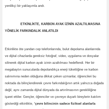
yenilikçi bir yaklaşımla andı.
ETKİNLİKTE, KARBON AYAK İZİNİN AZALTILMASINA
YÖNELİK FARKINDALIK ANLATILDI
Etkinlikte öte yandan cep telefonlarında, bulut depolama alanlarında
ve dijital cihazlarda gereksiz fotoğraf, video, uygulama ve dosyalar
silinerek dijital karbon ayak izinin azaltılması hedeflendi. Her bir
megabaytın sunucularda depolandıkça enerji tükettiğine ve karbon
salınımına neden olduğuna dikkat çeken uzmanlar, öğrencileri bu
noktada da bilinçlendirerek çevre farkındalığının artık yalnızca doğada
değil, aynı zamanda dijital dünyada da artırılmasının gerekliliğine
işaret ettiler. Gençler, öğrenciler ve çevreye duyarlı bireylerin katılım
gösterdiği etkinlikte,
‘çevre bilincinin sadece fiziksel alanlarla