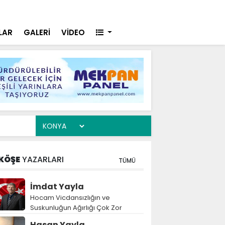
oplu Taşımaya Sıkı Denetim
Konya
LAR
GALERİ
VİDEO
KÖŞE
YAZARLARI
TÜMÜ
İmdat Yayla
Hocam Vicdansızlığın ve
Suskunluğun Ağırlığı Çok Zor
Hasan Yayla