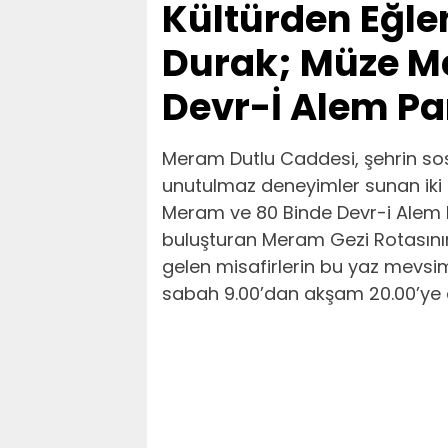
Kültürden Eğle
Durak; Müze M
Devr-İ Alem Pa
Meram Dutlu Caddesi, şehrin sos
unutulmaz deneyimler sunan iki 
Meram ve 80 Binde Devr-i Alem Pa
buluşturan Meram Gezi Rotasının 
gelen misafirlerin bu yaz mevsim
sabah 9.00’dan akşam 20.00’ye eğ