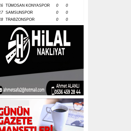
16
TÜMOSAN KONYASPOR
0
0
17
SAMSUNSPOR
0
0
18
TRABZONSPOR
0
0