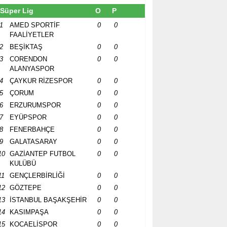
Süper Lig
O
P
1
AMED SPORTİF
0
0
FAALİYETLER
2
BEŞİKTAŞ
0
0
3
CORENDON
0
0
ALANYASPOR
4
ÇAYKUR RİZESPOR
0
0
5
ÇORUM
0
0
6
ERZURUMSPOR
0
0
7
EYÜPSPOR
0
0
8
FENERBAHÇE
0
0
9
GALATASARAY
0
0
10
GAZİANTEP FUTBOL
0
0
KULÜBÜ
11
GENÇLERBİRLİĞİ
0
0
12
GÖZTEPE
0
0
13
İSTANBUL BAŞAKŞEHİR
0
0
14
KASIMPAŞA
0
0
15
KOCAELİSPOR
0
0