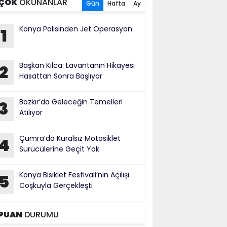
ÇOK
OKUNANLAR
Gün
Hafta
Ay
Konya Polisinden Jet Operasyon
1
Başkan Kılca: Lavantanın Hikayesi
2
Hasattan Sonra Başlıyor
Bozkır’da Geleceğin Temelleri
3
Atılıyor
Çumra’da Kuralsız Motosiklet
4
Sürücülerine Geçit Yok
Konya Bisiklet Festivali’nin Açılışı
5
Coşkuyla Gerçekleşti
PUAN
DURUMU