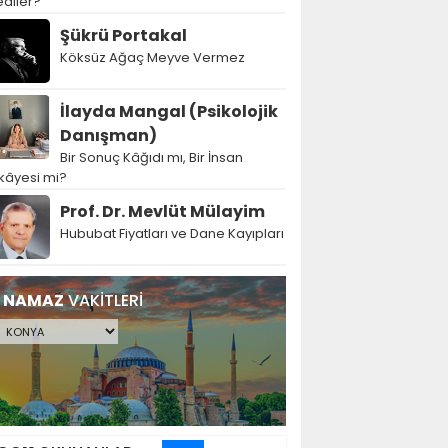
diler?
Şükrü Portakal
Köksüz Ağaç Meyve Vermez
İlayda Mangal (Psikolojik
Danışman)
Bir Sonuç Kâğıdı mı, Bir İnsan
kâyesi mi?
Prof. Dr. Mevlüt Mülayim
Hububat Fiyatları ve Dane Kayıpları
NAMAZ
VAKİTLERİ