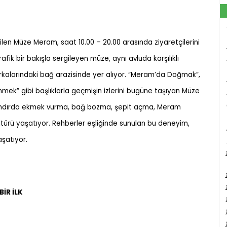
en Müze Meram, saat 10.00 – 20.00 arasında ziyaretçilerini
fik bir bakışla sergileyen müze, aynı avluda karşılıklı
rkalarındaki bağ arazisinde yer alıyor. “Meram’da Doğmak”,
k” gibi başlıklarla geçmişin izlerini bugüne taşıyan Müze
tandırda ekmek vurma, bağ bozma, şepit açma, Meram
kültürü yaşatıyor. Rehberler eşliğinde sunulan bu deneyim,
şatıyor.
BİR İLK