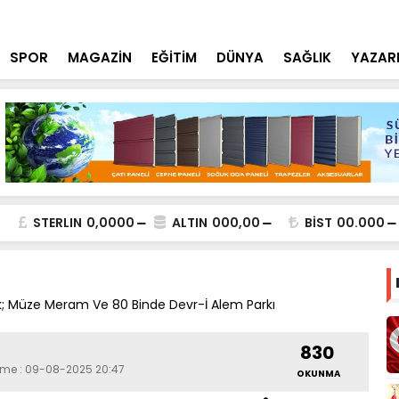
aili meçhul 2 cinayet daha aydınlatıldı''
Konya'da T
SPOR
MAGAZİN
EĞİTİM
DÜNYA
SAĞLIK
YAZAR
STERLIN
0,0000
ALTIN
000,00
BİST
00.000
k; Müze Meram Ve 80 Binde Devr-İ Alem Parkı
830
leme : 09-08-2025 20:47
OKUNMA