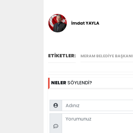
İmdat YAYLA
ETİKETLER:
MERAM BELEDIYE BAŞKAN
NELER
SÖYLENDİ?
Name
Comment