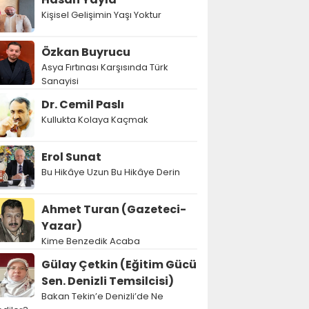
Kişisel Gelişimin Yaşı Yoktur
Özkan Buyrucu
Asya Fırtınası Karşısında Türk
Sanayisi
Dr. Cemil Paslı
Kullukta Kolaya Kaçmak
Erol Sunat
Bu Hikâye Uzun Bu Hikâye Derin
Ahmet Turan (Gazeteci-
Yazar)
Kime Benzedik Acaba
Gülay Çetkin (Eğitim Gücü
Sen. Denizli Temsilcisi)
Bakan Tekin’e Denizli’de Ne