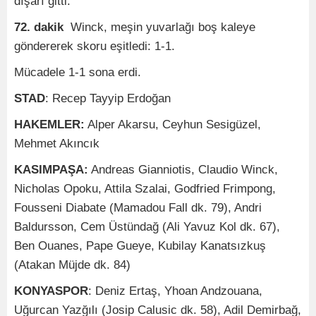
dışarı gitti.
72. dakik
Winck, meşin yuvarlağı boş kaleye
göndererek skoru eşitledi: 1-1.
Mücadele 1-1 sona erdi.
STAD
: Recep Tayyip Erdoğan
HAKEMLER:
Alper Akarsu, Ceyhun Sesigüzel,
Mehmet Akıncık
KASIMPAŞA:
Andreas Gianniotis, Claudio Winck,
Nicholas Opoku, Attila Szalai, Godfried Frimpong,
Fousseni Diabate (Mamadou Fall dk. 79), Andri
Baldursson, Cem Üstündağ (Ali Yavuz Kol dk. 67),
Ben Ouanes, Pape Gueye, Kubilay Kanatsızkuş
(Atakan Müjde dk. 84)
KONYASPOR
: Deniz Ertaş, Yhoan Andzouana,
Uğurcan Yazğılı (Josip Calusic dk. 58), Adil Demirbağ,