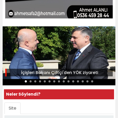
İçişleri Bakanı Çiftçi'den YÖK ziyareti
Neler Söylendi?
Site