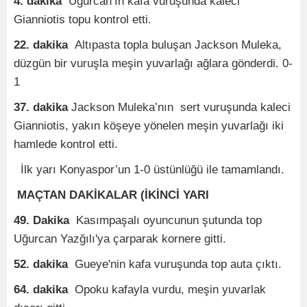
4. dakika
Uğurcan’ın kafa vuruşunda kaleci
Gianniotis topu kontrol etti.
22. dakika
Altıpasta topla buluşan Jackson Muleka,
düzgün bir vuruşla meşin yuvarlağı ağlara gönderdi. 0-
1
37. dakika
Jackson Muleka’nın sert vuruşunda kaleci
Gianniotis, yakın köşeye yönelen meşin yuvarlağı iki
hamlede kontrol etti.
İlk yarı Konyaspor’un 1-0 üstünlüğü ile tamamlandı.
MAÇTAN DAKİKALAR (İKİNCİ YARI
49. Dakika
Kasımpaşalı oyuncunun şutunda top
Uğurcan Yazğılı'ya çarparak kornere gitti.
52. dakika
Gueye'nin kafa vuruşunda top auta çıktı.
64. dakika
Opoku kafayla vurdu, meşin yuvarlak