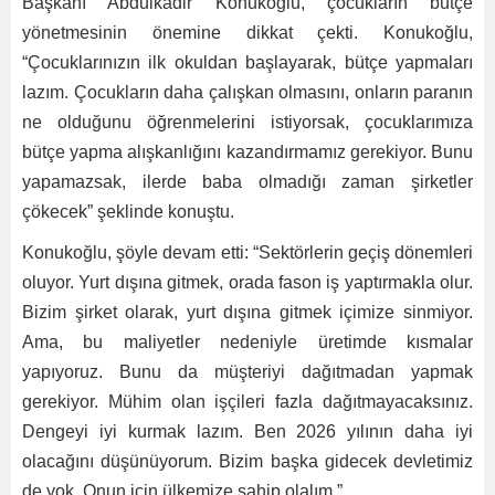
Başkanı Abdulkadir Konukoğlu, çocukların bütçe
yönetmesinin önemine dikkat çekti. Konukoğlu,
“Çocuklarınızın ilk okuldan başlayarak, bütçe yapmaları
lazım. Çocukların daha çalışkan olmasını, onların paranın
ne olduğunu öğrenmelerini istiyorsak, çocuklarımıza
bütçe yapma alışkanlığını kazandırmamız gerekiyor. Bunu
yapamazsak, ilerde baba olmadığı zaman şirketler
çökecek” şeklinde konuştu.
Konukoğlu, şöyle devam etti: “Sektörlerin geçiş dönemleri
oluyor. Yurt dışına gitmek, orada fason iş yaptırmakla olur.
Bizim şirket olarak, yurt dışına gitmek içimize sinmiyor.
Ama, bu maliyetler nedeniyle üretimde kısmalar
yapıyoruz. Bunu da müşteriyi dağıtmadan yapmak
gerekiyor. Mühim olan işçileri fazla dağıtmayacaksınız.
Dengeyi iyi kurmak lazım. Ben 2026 yılının daha iyi
olacağını düşünüyorum. Bizim başka gidecek devletimiz
de yok. Onun için ülkemize sahip olalım.”