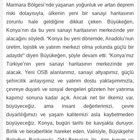
Marmara Bölgesi’nde yaşanan yoğunluk ve artan deprem
riski dolayısıyla, ülkenin yeni bir sanayi haritasının
zorunlu hale geldiğine dikkat çeken Büyükeğen,
Konya’nın da bu yeni sanayi haritasının merkezinde yer
alacağını söyledi. “Konya bu yeni dönemde, Anadolu’nun
üretim, lojistik ve yatırım merkezi olma yolunda güçlü bir
adaydır” diyen Büyükeğen, şöyle devam etti: “Konya’mız
Türkiye’nin yeni sanayi haritasının merkezinde yer
alacak. Yeni OSB alanlarımız, sanayi altyapımız, güçlü
şehircilik anlayışımız ve yatırım dostu yaklaşımımızla,
çevreye duyarlı ve sosyal dengeleri gözeten her yatırıma
kapımız sonuna kadar açık. Ancak net bir ilkemiz var,
büyüyeceğiz, ama insani değerlerimizi, çevre
duyarlılığımızı ve yaşam kalitemizi asla kaybetmeden
büyüyeceğiz. Konya, bugün tarihi bir kavşakta duruyor.
Birlik ve beraberlikle hareket eden, Valisiyle, Büyükşehir
Belediye Başkanıyla, Oda-Borsaları ile, tüm kurum ve