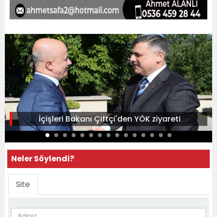
İçişleri Bakanı Çiftçi'den YÖK ziyareti
Neler Söylendi?
Site