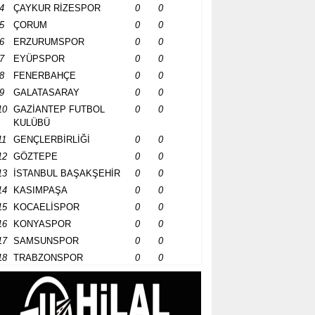
4
ÇAYKUR RİZESPOR
0
0
5
ÇORUM
0
0
6
ERZURUMSPOR
0
0
7
EYÜPSPOR
0
0
8
FENERBAHÇE
0
0
9
GALATASARAY
0
0
10
GAZİANTEP FUTBOL
0
0
KULÜBÜ
11
GENÇLERBİRLİĞİ
0
0
12
GÖZTEPE
0
0
13
İSTANBUL BAŞAKŞEHİR
0
0
14
KASIMPAŞA
0
0
15
KOCAELİSPOR
0
0
16
KONYASPOR
0
0
17
SAMSUNSPOR
0
0
18
TRABZONSPOR
0
0