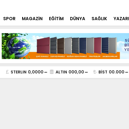
lde DEAŞ Terör Örgütüne Operasyon
NEÜ Mühendi
SPOR
MAGAZİN
EĞİTİM
DÜNYA
SAĞLIK
YAZAR
STERLIN
0,0000
ALTIN
000,00
BİST
00.000