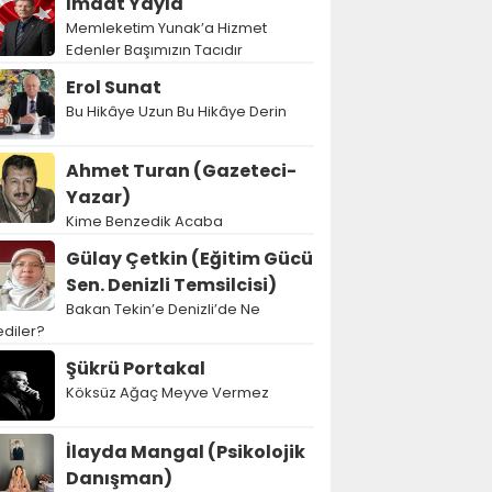
İmdat Yayla
Memleketim Yunak’a Hizmet
Edenler Başımızın Tacıdır
Erol Sunat
Bu Hikâye Uzun Bu Hikâye Derin
Ahmet Turan (Gazeteci-
Yazar)
Kime Benzedik Acaba
Gülay Çetkin (Eğitim Gücü
Sen. Denizli Temsilcisi)
Bakan Tekin’e Denizli’de Ne
diler?
Şükrü Portakal
Köksüz Ağaç Meyve Vermez
İlayda Mangal (Psikolojik
Danışman)