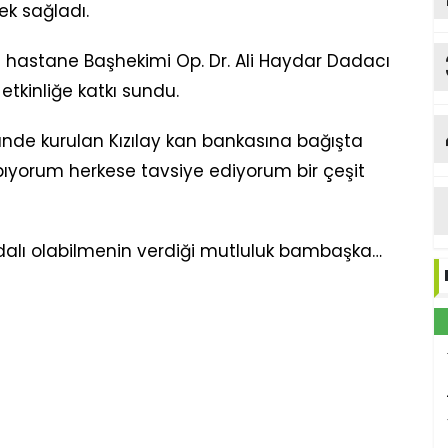
k sağladı.
 hastane Başhekimi Op. Dr. Ali Haydar Dadacı
tkinliğe katkı sundu.
Y
de kurulan Kızılay kan bankasına bağışta
ıyorum herkese tavsiye ediyorum bir çeşit
faydalı olabilmenin verdiği mutluluk bambaşka…
b
Me