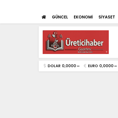
ulaması Başladı
SON DAKİKA
Konya Dahil 30 İ
GÜNCEL
EKONOMİ
SİYASET
DOLAR
0,0000
EURO
0,0000