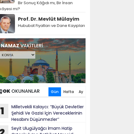
Bir Sonuç Kâğıdı mı, Bir İnsan
kâyesi mi?
Prof. Dr. Mevlüt Mülayim
Hububat Fiyatları ve Dane Kayıpları
NAMAZ
VAKİTLERİ
ÇOK
OKUNANLAR
Gün
Hafta
Ay
Milletvekili Kalaycı: ‘’Büyük Devletler
1
Şehidi Ve Gazisi İçin Vereceklerinin
Hesabını Düşünmezler’’
Seyit Ulugülyağcı İmam Hatip
2