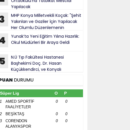
Ortaokulu’na Tatbikat Mescidi
Yapılacak
MHP Konya Milletvekili Koçak: "Şehit
3
Yakınları ve Gaziler İçin Yapılacak
Her Olumlu Düzenlemenin
anındayız"
Yunak’ta Yeni Eğitim Yılına Hazırlık:
4
Okul Müdürleri Bir Araya Geldi
N.Ü Tıp Fakültesi Hastanesi
5
Başhekimi Doç. Dr. Hasan
Küçükkendirci, ve Konyalı
ürokratlar, Konya Cumhuriyet Başsavcısı
PUAN
DURUMU
hmet Uzun’a hayırlı olsun ziyareti
Süper Lig
O
P
1
AMED SPORTİF
0
0
FAALİYETLER
2
BEŞİKTAŞ
0
0
3
CORENDON
0
0
ALANYASPOR