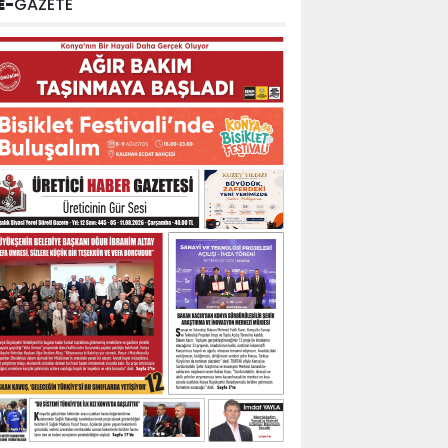
E-
GAZETE