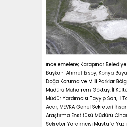
İncelemelere; Karapınar Belediye 
Başkanı Ahmet Ersoy, Konya Büyükş
Doğa Koruma ve Milli Parklar B
Müdürü Muharrem Göktaş, İl Kültür 
Müdür Yardımcısı Tayyip Sarı, İl
Acar, MEVKA Genel Sekreteri İhsa
Araştırma Enstitüsü Müdürü Ciha
Sekreter Yardımcısı Mustafa Yazlı