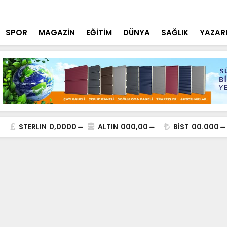
tçi'den YÖK ziyareti
Cumhurbaşk
SPOR
MAGAZİN
EĞİTİM
DÜNYA
SAĞLIK
YAZAR
STERLIN
0,0000
ALTIN
000,00
BİST
00.000