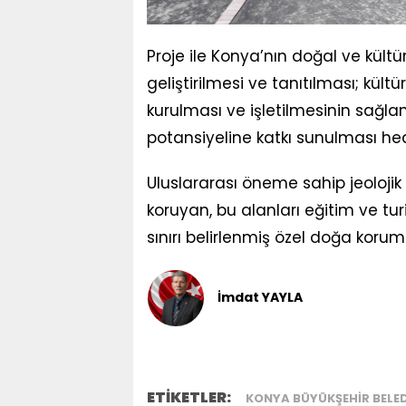
Proje ile Konya’nın doğal ve kültür
geliştirilmesi ve tanıtılması; kültü
kurulması ve işletilmesinin sağla
potansiyeline katkı sunulması hed
Uluslararası öneme sahip jeolojik mi
koruyan, bu alanları eğitim ve tur
sınırı belirlenmiş özel doğa korum
İmdat YAYLA
ETİKETLER:
KONYA BÜYÜKŞEHIR BELED