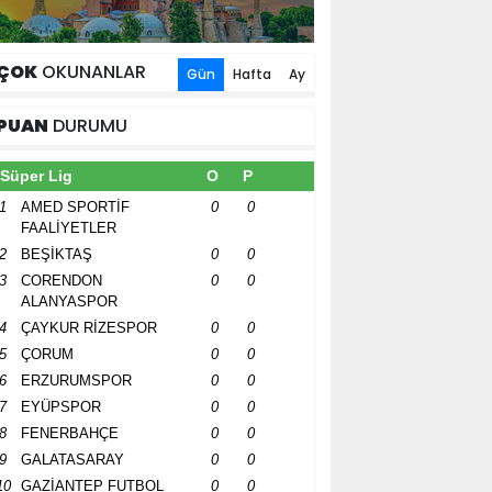
ÇOK
OKUNANLAR
Gün
Hafta
Ay
PUAN
DURUMU
Süper Lig
O
P
1
AMED SPORTİF
0
0
FAALİYETLER
2
BEŞİKTAŞ
0
0
3
CORENDON
0
0
ALANYASPOR
4
ÇAYKUR RİZESPOR
0
0
5
ÇORUM
0
0
6
ERZURUMSPOR
0
0
7
EYÜPSPOR
0
0
8
FENERBAHÇE
0
0
9
GALATASARAY
0
0
10
GAZİANTEP FUTBOL
0
0