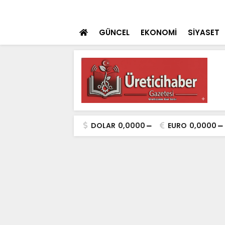
 teklifi TBMM'ye sunuldu
SON DAKİKA
İçişleri Bakanı Çif
GÜNCEL
EKONOMİ
SİYASET
DOLAR
0,0000
EURO
0,0000