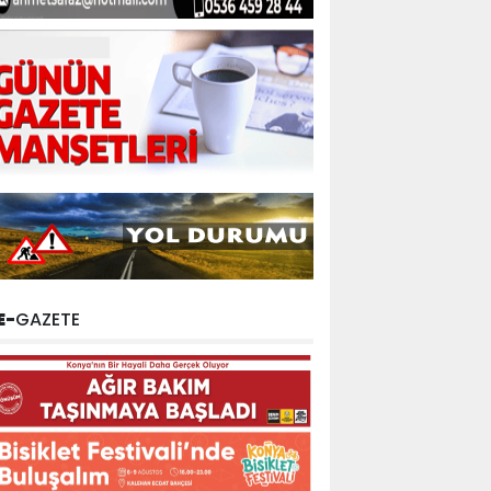
E-
GAZETE