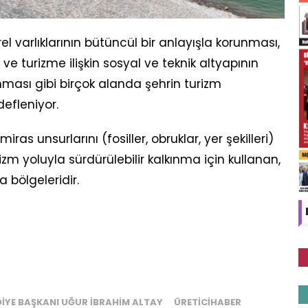
el varlıklarının bütüncül bir anlayışla korunması,
r ve turizme ilişkin sosyal ve teknik altyapının
nması gibi birçok alanda şehrin turizm
efleniyor.
ras unsurlarını (fosiller, obruklar, yer şekilleri)
izm yoluyla sürdürülebilir kalkınma için kullanan,
a bölgeleridir.
IYE BAŞKANI UĞUR İBRAHIM ALTAY
ÜRETICIHABER