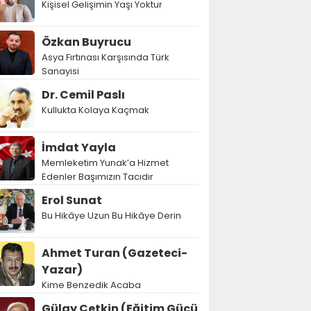
Kişisel Gelişimin Yaşı Yoktur
Özkan Buyrucu
Asya Fırtınası Karşısında Türk
Sanayisi
Dr. Cemil Paslı
Kullukta Kolaya Kaçmak
İmdat Yayla
Memleketim Yunak’a Hizmet
Edenler Başımızın Tacıdır
Erol Sunat
Bu Hikâye Uzun Bu Hikâye Derin
Ahmet Turan (Gazeteci-
Yazar)
Kime Benzedik Acaba
Gülay Çetkin (Eğitim Gücü