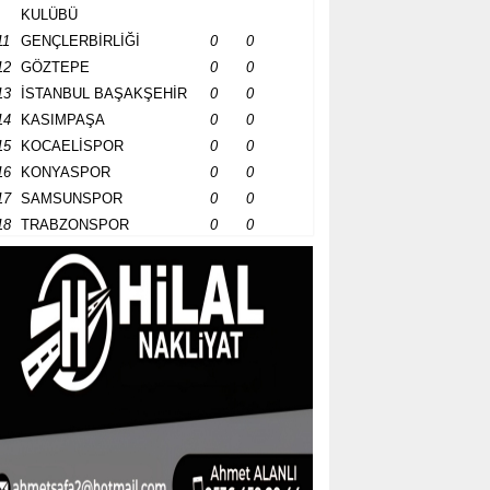
KULÜBÜ
11
GENÇLERBİRLİĞİ
0
0
12
GÖZTEPE
0
0
13
İSTANBUL BAŞAKŞEHİR
0
0
14
KASIMPAŞA
0
0
15
KOCAELİSPOR
0
0
16
KONYASPOR
0
0
17
SAMSUNSPOR
0
0
18
TRABZONSPOR
0
0