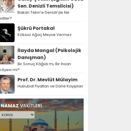
Sen. Denizli Temsilcisi)
Bakan Tekin’e Denizli’de Ne
diler?
Şükrü Portakal
Köksüz Ağaç Meyve Vermez
İlayda Mangal (Psikolojik
Danışman)
Bir Sonuç Kâğıdı mı, Bir İnsan
kâyesi mi?
Prof. Dr. Mevlüt Mülayim
Hububat Fiyatları ve Dane Kayıpları
NAMAZ
VAKİTLERİ