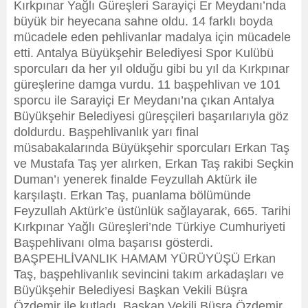
Kırkpınar Yağlı Güreşleri Sarayiçi Er Meydanı’nda
büyük bir heyecana sahne oldu. 14 farklı boyda
mücadele eden pehlivanlar madalya için mücadele
etti. Antalya Büyükşehir Belediyesi Spor Kulübü
sporcuları da her yıl olduğu gibi bu yıl da Kırkpınar
güreşlerine damga vurdu. 11 başpehlivan ve 101
sporcu ile Sarayiçi Er Meydanı’na çıkan Antalya
Büyükşehir Belediyesi güreşçileri başarılarıyla göz
doldurdu. Başpehlivanlık yarı final
müsabakalarında Büyükşehir sporcuları Erkan Taş
ve Mustafa Taş yer alırken, Erkan Taş rakibi Seçkin
Duman’ı yenerek finalde Feyzullah Aktürk ile
karşılaştı. Erkan Taş, puanlama bölümünde
Feyzullah Aktürk’e üstünlük sağlayarak, 665. Tarihi
Kırkpınar Yağlı Güreşleri’nde Türkiye Cumhuriyeti
Başpehlivanı olma başarısı gösterdi.
BAŞPEHLİVANLIK HAMAM YÜRÜYÜŞÜ Erkan
Taş, başpehlivanlık sevincini takım arkadaşları ve
Büyükşehir Belediyesi Başkan Vekili Büşra
Özdemir ile kutladı. Başkan Vekili Büşra Özdemir