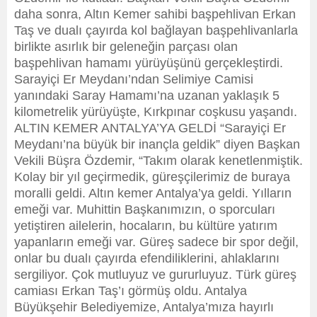
daha sonra, Altın Kemer sahibi başpehlivan Erkan
Taş ve dualı çayırda kol bağlayan başpehlivanlarla
birlikte asırlık bir geleneğin parçası olan
başpehlivan hamamı yürüyüşünü gerçekleştirdi.
Sarayiçi Er Meydanı’ndan Selimiye Camisi
yanındaki Saray Hamamı’na uzanan yaklaşık 5
kilometrelik yürüyüşte, Kırkpınar coşkusu yaşandı.
ALTIN KEMER ANTALYA’YA GELDİ “Sarayiçi Er
Meydanı’na büyük bir inançla geldik” diyen Başkan
Vekili Büşra Özdemir, “Takım olarak kenetlenmiştik.
Kolay bir yıl geçirmedik, güreşçilerimiz de buraya
moralli geldi. Altın kemer Antalya’ya geldi. Yılların
emeği var. Muhittin Başkanımızın, o sporcuları
yetiştiren ailelerin, hocaların, bu kültüre yatırım
yapanların emeği var. Güreş sadece bir spor değil,
onlar bu dualı çayırda efendiliklerini, ahlaklarını
sergiliyor. Çok mutluyuz ve gururluyuz. Türk güreş
camiası Erkan Taş’ı görmüş oldu. Antalya
Büyükşehir Belediyemize, Antalya’mıza hayırlı