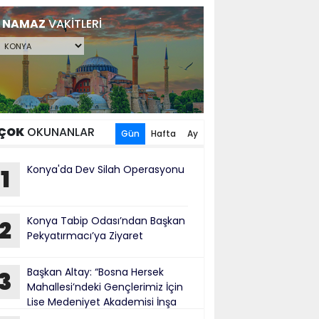
NAMAZ
VAKİTLERİ
ÇOK
OKUNANLAR
Gün
Hafta
Ay
Konya'da Dev Silah Operasyonu
1
Konya Tabip Odası’ndan Başkan
2
Pekyatırmacı’ya Ziyaret
Başkan Altay: “Bosna Hersek
3
Mahallesi’ndeki Gençlerimiz İçin
Lise Medeniyet Akademisi İnşa
iyoruz”