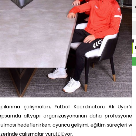
pılanma çalışmaları, Futbol Koordinatörü Ali Uyar’ın
apsamda altyapı organizasyonunun daha profesyonel,
rulması hedeflenirken; oyuncu gelişimi, eğitim süreçleri ve
zerinde çalışmalar yürütülüyor.