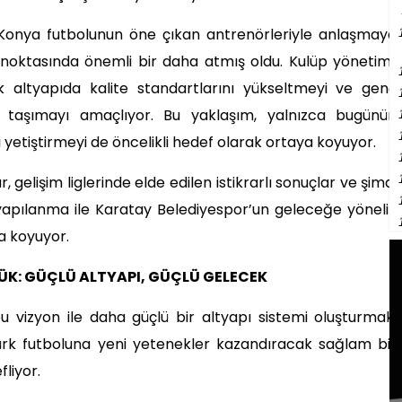
onya futbolunun öne çıkan antrenörleriyle anlaşmaya
i noktasında önemli bir daha atmış oldu. Kulüp yönetimi,
k altyapıda kalite standartlarını yükseltmeyi ve genç
e taşımayı amaçlıyor. Bu yaklaşım, yalnızca bugünün
ı yetiştirmeyi de öncelikli hedef olarak ortaya koyuyor.
gelişim liglerinde elde edilen istikrarlı sonuçlar ve şimdi
 yapılanma ile Karatay Belediyespor’un geleceğe yönelik
a koyuyor.
ÜK: GÜÇLÜ ALTYAPI, GÜÇLÜ GELECEK
 vizyon ile daha güçlü bir altyapı sistemi oluşturmak,
Türk futboluna yeni yetenekler kazandıracak sağlam bir
liyor.