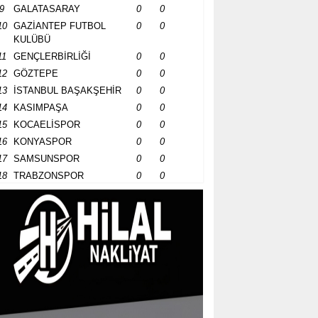
9
GALATASARAY
0
0
10
GAZİANTEP FUTBOL
0
0
KULÜBÜ
11
GENÇLERBİRLİĞİ
0
0
12
GÖZTEPE
0
0
13
İSTANBUL BAŞAKŞEHİR
0
0
14
KASIMPAŞA
0
0
15
KOCAELİSPOR
0
0
16
KONYASPOR
0
0
17
SAMSUNSPOR
0
0
18
TRABZONSPOR
0
0