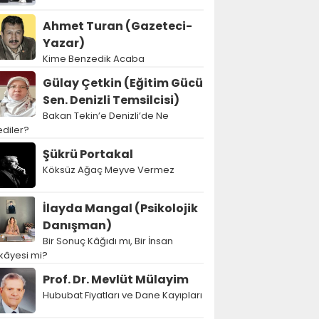
Ahmet Turan (Gazeteci-
Yazar)
Kime Benzedik Acaba
Gülay Çetkin (Eğitim Gücü
Sen. Denizli Temsilcisi)
Bakan Tekin’e Denizli’de Ne
diler?
Şükrü Portakal
Köksüz Ağaç Meyve Vermez
İlayda Mangal (Psikolojik
Danışman)
Bir Sonuç Kâğıdı mı, Bir İnsan
kâyesi mi?
Prof. Dr. Mevlüt Mülayim
Hububat Fiyatları ve Dane Kayıpları