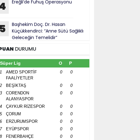
Ereğli’de Fuhuş Operasyonu
4
Başhekim Doç. Dr. Hasan
5
Küçükkendirci: “Anne Sütü Sağlıklı
Geleceğin Temelidir”
PUAN
DURUMU
Süper Lig
O
P
1
AMED SPORTİF
0
0
FAALİYETLER
2
BEŞİKTAŞ
0
0
3
CORENDON
0
0
ALANYASPOR
4
ÇAYKUR RİZESPOR
0
0
5
ÇORUM
0
0
6
ERZURUMSPOR
0
0
7
EYÜPSPOR
0
0
8
FENERBAHÇE
0
0