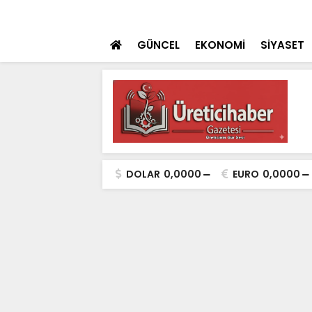
 teklifi TBMM'ye sunuldu
SON DAKİKA
İçişleri Bakanı Çif
GÜNCEL
EKONOMİ
SİYASET
DOLAR
0,0000
EURO
0,0000