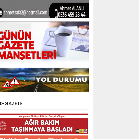
E-
GAZETE