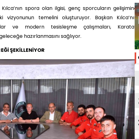
ılca’nın spora olan ilgisi, genç sporcuların gelişimine
 vizyonunun temelini oluşturuyor. Başkan Kılca’nın
ımlar ve modern tesisleşme çalışmaları, Karatay
 geleceğe hazırlanmasını sağlıyor.
Ğİ ŞEKİLLENİYOR
Ed