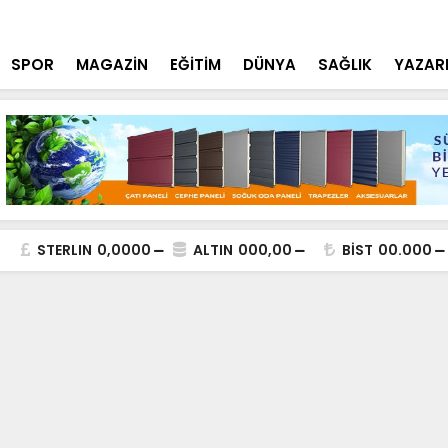
tçi'den YÖK ziyareti
Cumhurbaşk
SPOR
MAGAZİN
EĞİTİM
DÜNYA
SAĞLIK
YAZAR
STERLIN
0,0000
ALTIN
000,00
BİST
00.000