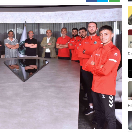
De
Hi