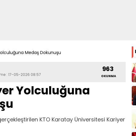
 Yolculuğuna Medaş Dokunuşu
963
eme : 17-05-2026 08:57
OKUNMA
yer Yolculuğuna
şu
erçekleştirilen KTO Karatay Üniversitesi Kariyer