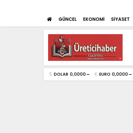
ulaması Başladı
SON DAKİKA
Konya Dahil 30 İ
GÜNCEL
EKONOMİ
SİYASET
DOLAR
0,0000
EURO
0,0000