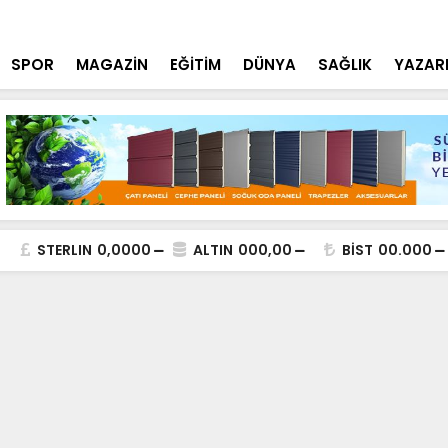
lde DEAŞ Terör Örgütüne Operasyon
NEÜ Mühendi
SPOR
MAGAZİN
EĞİTİM
DÜNYA
SAĞLIK
YAZAR
STERLIN
0,0000
ALTIN
000,00
BİST
00.000