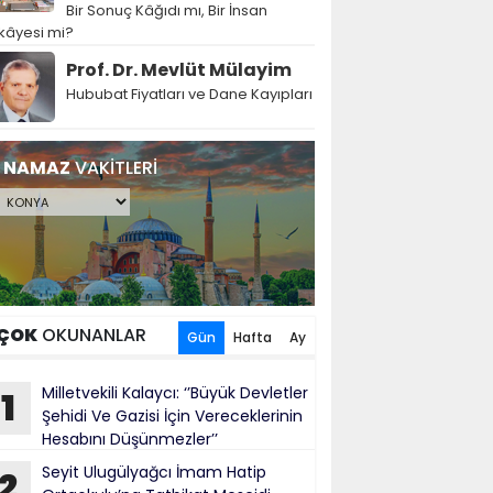
Bir Sonuç Kâğıdı mı, Bir İnsan
kâyesi mi?
Prof. Dr. Mevlüt Mülayim
Hububat Fiyatları ve Dane Kayıpları
NAMAZ
VAKİTLERİ
ÇOK
OKUNANLAR
Gün
Hafta
Ay
Milletvekili Kalaycı: ‘’Büyük Devletler
1
Şehidi Ve Gazisi İçin Vereceklerinin
Hesabını Düşünmezler’’
Seyit Ulugülyağcı İmam Hatip
2