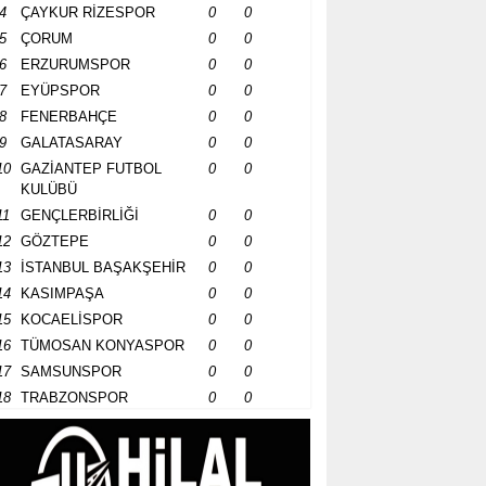
4
ÇAYKUR RİZESPOR
0
0
5
ÇORUM
0
0
6
ERZURUMSPOR
0
0
7
EYÜPSPOR
0
0
8
FENERBAHÇE
0
0
9
GALATASARAY
0
0
10
GAZİANTEP FUTBOL
0
0
KULÜBÜ
11
GENÇLERBİRLİĞİ
0
0
12
GÖZTEPE
0
0
13
İSTANBUL BAŞAKŞEHİR
0
0
14
KASIMPAŞA
0
0
15
KOCAELİSPOR
0
0
16
TÜMOSAN KONYASPOR
0
0
17
SAMSUNSPOR
0
0
18
TRABZONSPOR
0
0