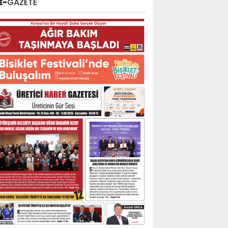
E-
GAZETE