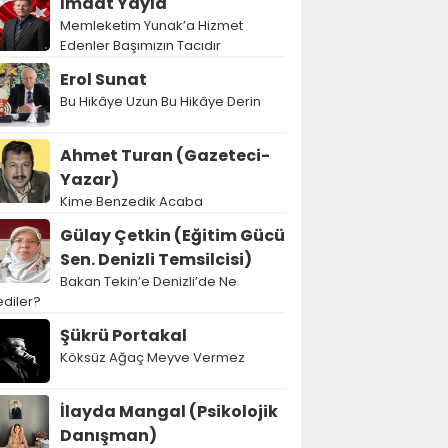
İmdat Yayla
Memleketim Yunak’a Hizmet
Edenler Başımızın Tacıdır
Erol Sunat
Bu Hikâye Uzun Bu Hikâye Derin
Ahmet Turan (Gazeteci-
Yazar)
Kime Benzedik Acaba
Gülay Çetkin (Eğitim Gücü
Sen. Denizli Temsilcisi)
Bakan Tekin’e Denizli’de Ne
diler?
Şükrü Portakal
Köksüz Ağaç Meyve Vermez
İlayda Mangal (Psikolojik
Danışman)