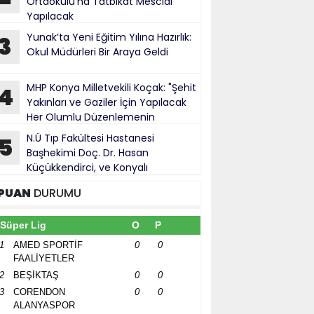
Ortaokulu’na Tatbikat Mescidi
Yapılacak
Yunak’ta Yeni Eğitim Yılına Hazırlık:
3
Okul Müdürleri Bir Araya Geldi
MHP Konya Milletvekili Koçak: "Şehit
4
Yakınları ve Gaziler İçin Yapılacak
Her Olumlu Düzenlemenin
anındayız"
N.Ü Tıp Fakültesi Hastanesi
5
Başhekimi Doç. Dr. Hasan
Küçükkendirci, ve Konyalı
ürokratlar, Konya Cumhuriyet Başsavcısı
PUAN
DURUMU
hmet Uzun’a hayırlı olsun ziyareti
Süper Lig
O
P
1
AMED SPORTİF
0
0
FAALİYETLER
2
BEŞİKTAŞ
0
0
3
CORENDON
0
0
ALANYASPOR